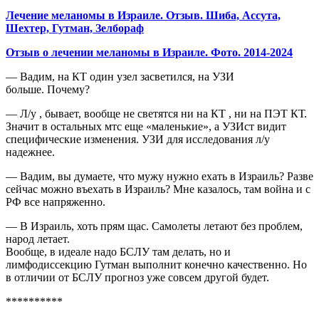
Лечение меланомы в Израиле. Отзыв. Шиба, Ассута,
Шехтер, Гутман, Зелбораф
Отзыв о лечении меланомы в Израиле. Фото. 2014-2024
— Вадим, на КТ один узел засветился, на УЗИ
больше. Почему?
— Л/у , бывает, вообще не светятся ни на КТ , ни на ПЭТ КТ.
Значит в остальных мтс еще «маленькие», а УЗИст видит
специфические изменения. УЗИ для исследования л/у
надежнее.
— Вадим, вы думаете, что мужу нужно ехать в Израиль? Разве
сейчас можно въехать в Израиль? Мне казалось, там война и с
РФ все напряженно.
— В Израиль, хоть прям щас. Самолеты летают без проблем,
народ летает.
Вообще, в идеале надо БСЛУ там делать, но и
лимфодиссекцию Гутман выполнит конечно качественно. Но
в отличии от БСЛУ прогноз уже совсем другой будет.
**********