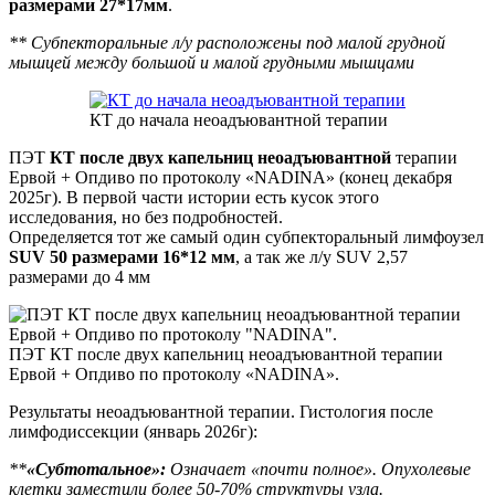
размерами 27*17мм
.
** Субпекторальные л/у расположены под малой грудной
мышцей между большой и малой грудными мышцами
КТ до начала неоадъювантной терапии
ПЭТ
КТ после двух капельниц неоадъювантной
терапии
Ервой + Опдиво по протоколу «NADINA» (конец декабря
2025г). В первой части истории есть кусок этого
исследования, но без подробностей.
Определяется тот же самый один субпекторальный лимфоузел
SUV 50 размерами 16*12 мм
, а так же л/у SUV 2,57
размерами до 4 мм
ПЭТ КТ после двух капельниц неоадъювантной терапии
Ервой + Опдиво по протоколу «NADINA».
Результаты неоадъювантной терапии. Гистология после
лимфодиссекции (январь 2026г):
**
«Субтотальное»:
Означает «почти полное». Опухолевые
клетки заместили более 50-70% структуры узла.