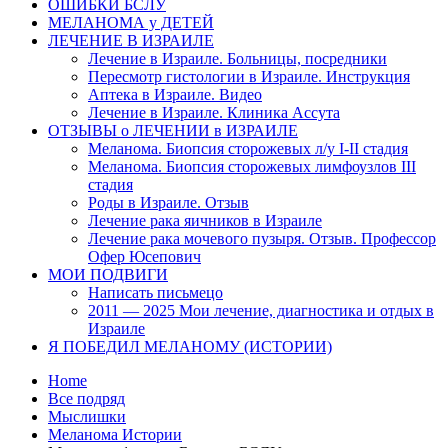
ОШИБКИ БСЛУ
МЕЛАНОМА у ДЕТЕЙ
ЛЕЧЕНИЕ В ИЗРАИЛЕ
Лечение в Израиле. Больницы, посредники
Пересмотр гистологии в Израиле. Инструкция
Аптека в Израиле. Видео
Лечение в Израиле. Клиника Ассута
ОТЗЫВЫ о ЛЕЧЕНИИ в ИЗРАИЛЕ
Меланома. Биопсия сторожевых л/у I-II стадия
Меланома. Биопсия сторожевых лимфоузлов III
стадия
Роды в Израиле. Отзыв
Лечение рака яичников в Израиле
Лечение рака мочевого пузыря. Отзыв. Профессор
Офер Юсепович
МОИ ПОДВИГИ
Написать письмецо
2011 — 2025 Мои лечение, диагностика и отдых в
Израиле
Я ПОБЕДИЛ МЕЛАНОМУ (ИСТОРИИ)
Home
Все подряд
Мыслишки
Меланома Истории