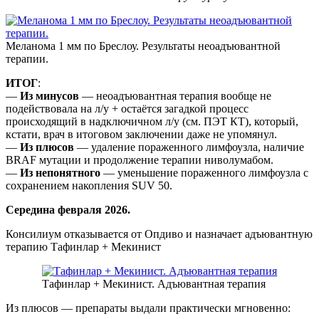
Меланома 1 мм по Бреслоу. Результаты неоадъювантной
терапии.
ИТОГ
:
—
Из минусов
— неоадъювантная терапия вообще не
подействовала на л/у + остаётся загадкой процесс
происходящий в надключичном л/у (см. ПЭТ КТ), который,
кстати, врач в итоговом заключении даже не упомянул.
—
Из плюсов
— удаление пораженного лимфоузла, наличие
BRAF мутации и продолжение терапии ниволумабом.
—
Из непонятного
— уменьшение пораженного лимфоузла с
сохранением накопления SUV 50.
Середина февраля 2026.
Консилиум отказывается от Опдиво и назначает адъювантную
терапию Тафинлар + Мекинист
Тафинлар + Мекинист. Адъювантная терапия
Из плюсов — препараты выдали практически мгновенно: