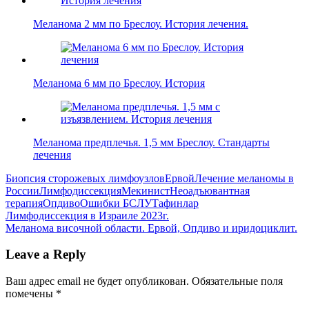
Меланома 2 мм по Бреслоу. История лечения.
Меланома 6 мм по Бреслоу. История
Меланома предплечья. 1,5 мм Бреслоу. Стандарты
лечения
Биопсия сторожевых лимфоузлов
Ервой
Лечение меланомы в
России
Лимфодиссекция
Мекинист
Неоадъювантная
терапия
Опдиво
Ошибки БСЛУ
Тафинлар
Навигация
Previous
Лимфодиссекция в Израиле 2023г.
Post:
Next
Меланома височной области. Ервой, Опдиво и иридоциклит.
по
Post:
записям
Leave a Reply
Ваш адрес email не будет опубликован.
Обязательные поля
помечены
*