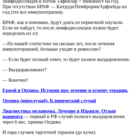
лимфодиссекция и потом Тафинлар + Мекинист на год.
При отсутствии БРАФ — Китруда/Пембрория/Арфлейда на
год (это все иммунотерапия).
БРАФ, как я понимаю, будут длать из первичной опухоли.
Если не найдут, то после лимфодиссекции нужно будет
переделать из л/у
—По вашей статистике на сколько лет, после лечения
иммунотерапией, больные уходят в ремиссию?
— Если будет полный ответ, то будет полное выздоровление.
— Выздоравливают?
— Конечно!
Ервой и Опдиво. История про лечение и отмену терапии.
Опдиво (ниволумаб). Клинический случай
Диагностика меланомы. Лечение в Израиле. Отзыв
пациента
— первый в РФ случай полного выздоровления
через 6 мес. приема Опдиво.
И пара случаев таргетной терапии (до кучи):