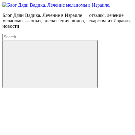
Skip
to
Блог
Блог Дяди Вадика. Лечение в Израиле — отзывы, лечение
content
Дяди
меланомы — опыт, впечатления, видео, лекарства из Израиля,
Вадика.
новости
Лечение
Search
меланомы
for:
в
Израиле.
Опыт.
Видео.
Search
FB