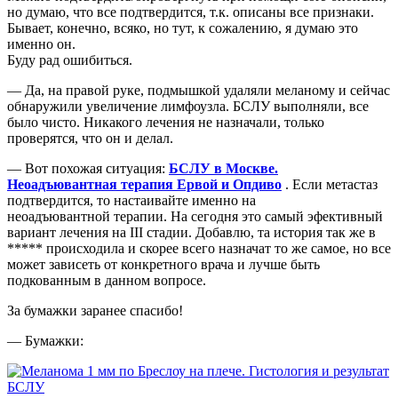
но думаю, что все подтвердится, т.к. описаны все признаки.
Бывает, конечно, всяко, но тут, к сожалению, я думаю это
именно он.
Буду рад ошибиться.
— Да, на правой руке, подмышкой удаляли меланому и сейчас
обнаружили увеличение лимфоузла. БСЛУ выполняли, все
было чисто. Никакого лечения не назначали, только
проверятся, что он и делал.
— Вот похожая ситуация:
БСЛУ в Москве.
Неоадъювантная терапия Ервой и Опдиво
. Если метастаз
подтвердится, то настаивайте именно на
неоадъювантной терапии. На сегодня это самый эфективный
вариант лечения на III стадии. Добавлю, та история так же в
***** происходила и скорее всего назначат то же самое, но все
может зависеть от конкретного врача и лучше быть
подкованным в данном вопросе.
За бумажки заранее спасибо!
— Бумажки: