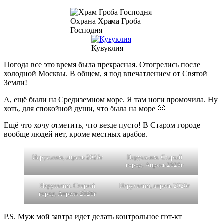
Охрана Храма Гроба
Господня
Кувуклия
Погода все это время была прекрасная. Отогрелись после
холодной Москвы. В общем, я под впечатлением от Святой
Земли!
А, ещё были на Средиземном море. Я там ноги промочила. Ну
хоть, для спокойной души, что была на море 🙂
Ещё что хочу отметить, что везде пусто! В Старом городе
вообще людей нет, кроме местных арабов.
Иерусалим, апрель 2026г
Иерусалим. Старый
город. Апрель 2026г
Иерусалим. Старый
Иерусалим, апрель 2026г
город. Апрель 2026г
P.S. Муж мой завтра идет делать контрольное пэт-кт