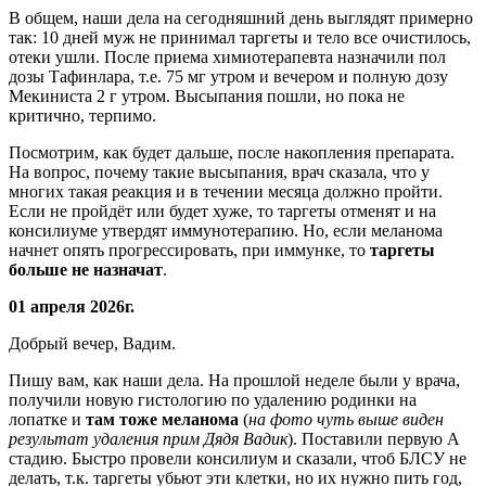
В общем, наши дела на сегодняшний день выглядят примерно
так: 10 дней муж не принимал таргеты и тело все очистилось,
отеки ушли. После приема химиотерапевта назначили пол
дозы Тафинлара, т.е. 75 мг утром и вечером и полную дозу
Мекиниста 2 г утром. Высыпания пошли, но пока не
критично, терпимо.
Посмотрим, как будет дальше, после накопления препарата.
На вопрос, почему такие высыпания, врач сказала, что у
многих такая реакция и в течении месяца должно пройти.
Если не пройдёт или будет хуже, то таргеты отменят и на
консилиуме утвердят иммунотерапию. Но, если меланома
начнет опять прогрессировать, при иммунке, то
таргеты
больше не назначат
.
01 апреля 2026г.
Добрый вечер, Вадим.
Пишу вам, как наши дела. На прошлой неделе были у врача,
получили новую гистологию по удалению родинки на
лопатке и
там тоже меланома
(
на фото чуть выше виден
результат удаления прим Дядя Вадик
). Поставили первую А
стадию. Быстро провели консилиум и сказали, чтоб БЛСУ не
делать, т.к. таргеты убьют эти клетки, но их нужно пить год,