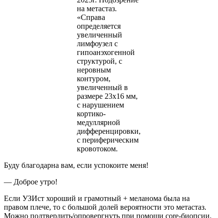
на метастаз.
«Справа
определяется
увеличенный
лимфоузел с
гипоанэхогенной
структурой, с
неровным
контуром,
увеличенный в
размере 23х16 мм,
с нарушением
кортико-
медуллярной
дифференцировки,
с периферическим
кровотоком.
Буду благодарна вам, если успокоите меня!
— Доброе утро!
Если УЗИст хороший и грамотный + меланома была на
правом плече, то с большой долей вероятности это метастаз.
Можно подтвердить/опровергнуть при помощи core-биопсии,