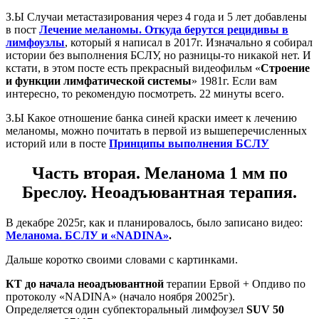
З.Ы Случаи метастазирования через 4 года и 5 лет добавлены
в пост
Лечение меланомы. Откуда берутся рецидивы в
лимфоузлы
, который я написал в 2017г. Изначально я собирал
истории без выполнения БСЛУ, но разницы-то никакой нет. И
кстати, в этом посте есть прекрасный видеофильм «
Строение
и функции лимфатической системы
» 1981г. Если вам
интересно, то рекомендую посмотреть. 22 минуты всего.
З.Ы Какое отношение банка синей краски имеет к лечению
меланомы, можно почитать в первой из вышеперечисленных
историй или в посте
Принципы выполнения БСЛУ
Часть вторая. Меланома 1 мм по
Бреслоу. Неоадъювантная терапия.
В декабре 2025г, как и планировалось, было записано видео:
Меланома. БСЛУ и «NADINA»
.
Дальше коротко своими словами с картинками.
КТ до начала неоадъювантной
терапии Ервой + Опдиво по
протоколу «NADINA» (начало ноября 20025г).
Определяется один субпекторальный лимфоузел
SUV 50