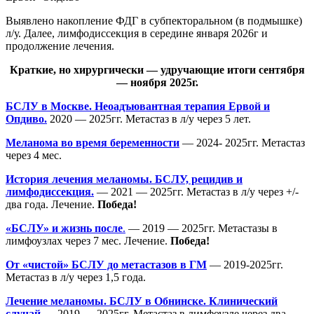
Выявлено накопление ФДГ в субпекторальном (в подмышке)
л/у. Далее, лимфодиссекция в середине января 2026г и
продолжение лечения.
Краткие, но хирургически — удручающие итоги сентября
— ноября 2025г.
БСЛУ в Москве. Неоадъювантная терапия Ервой и
Опдиво.
2020 — 2025гг. Метастаз в л/у через 5 лет.
Меланома во время беременности
— 2024- 2025гг. Метастаз
через 4 мес.
История лечения меланомы. БСЛУ, рецидив и
лимфодиссекция.
— 2021 — 2025гг. Метастаз в л/у через +/-
два года. Лечение.
Победа!
«БСЛУ» и жизнь после
.
— 2019 — 2025гг. Метастазы в
лимфоузлах через 7 мес. Лечение.
Победа!
От «чистой» БСЛУ до метастазов в ГМ
— 2019-2025гг.
Метастаз в л/у через 1,5 года.
Лечение меланомы. БСЛУ в Обнинске. Клинический
случай
— 2019 — 2025гг. Метастаз в лимфоузле через два