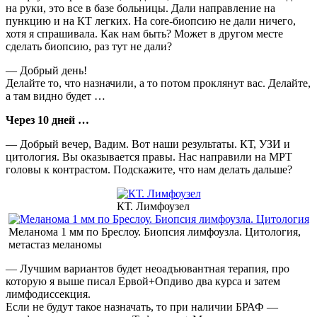
на руки, это все в базе больницы. Дали направление на
пункцию и на КТ легких. На core-биопсию не дали ничего,
хотя я спрашивала. Как нам быть? Может в другом месте
сделать биопсию, раз тут не дали?
— Добрый день!
Делайте то, что назначили, а то потом проклянут вас. Делайте,
а там видно будет …
Через 10 дней …
— Добрый вечер, Вадим. Вот наши результаты. КТ, УЗИ и
цитология. Вы оказывается правы. Нас направили на МРТ
головы к контрастом. Подскажите, что нам делать дальше?
КТ. Лимфоузел
Меланома 1 мм по Бреслоу. Биопсия лимфоузла. Цитология,
метастаз меланомы
— Лучшим вариантов будет неоадъювантная терапия, про
которую я выше писал Ервой+Опдиво два курса и затем
лимфодиссекция.
Если не будут такое назначать, то при наличии БРАФ —