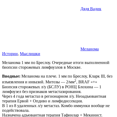
Дядя Вадик
Меланома
Истории
,
Мыслишки
Меланома 1 мм по Бреслоу. Очередные итоги выполненной
биопсии сторожевых лимфоузлов в Москве.
Вводные:
Меланома на плече. 1 мм по Бреслоу, Кларк III, без
2
изъязвления и инвазий. Митозы — 2/мм
, BRAF «+»
Биопсия сторожевых л/у (БСЛУ) в РОНЦ Блохина — 1
лимфоузел без признаков метастазирования.
Через 4 года метастаз в регионарном л/у. Неоадъювантная
терапия Ервой + Опдиво и лимфодиссекция.
В 1 из 8 удаленных л/у метастаз. Комбо иммунки вообще не
подействовала.
Назначена адъювантная терапия Тафинлар + Мекинист.