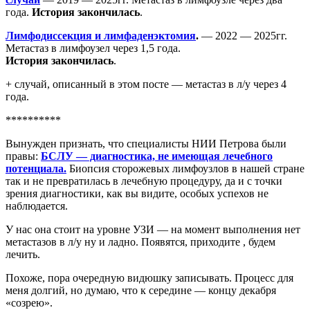
года.
История закончилась
.
Лимфодиссекция и лимфаденэктомия
.
— 2022 — 2025гг.
Метастаз в лимфоузел через 1,5 года.
История закончилась
.
+ случай, описанный в этом посте — метастаз в л/у через 4
года.
**********
Вынужден признать, что специалисты НИИ Петрова были
правы:
БСЛУ — диагностика, не имеющая лечебного
потенциала.
Биопсия сторожевых лимфоузлов в нашей стране
так и не превратилась в лечебную процедуру, да и с точки
зрения диагностики, как вы видите, особых успехов не
наблюдается.
У нас она стоит на уровне УЗИ — на момент выполнения нет
метастазов в л/у ну и ладно. Появятся, приходите , будем
лечить.
Похоже, пора очередную видюшку записывать. Процесс для
меня долгий, но думаю, что к середине — концу декабря
«созрею».