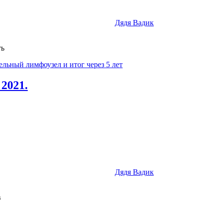
Дядя Вадик
ть
2021.
Дядя Вадик
в