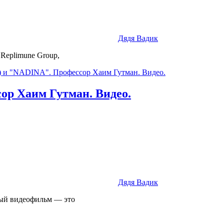
Дядя Вадик
Replimune Group,
р Хаим Гутман. Видео.
Дядя Вадик
ый видеофильм — это