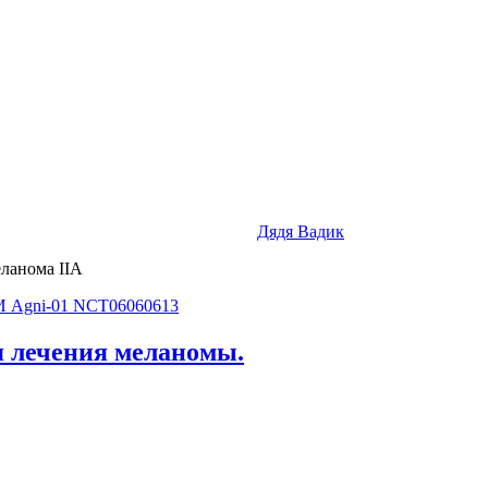
Дядя Вадик
еланома IIA
я лечения меланомы.