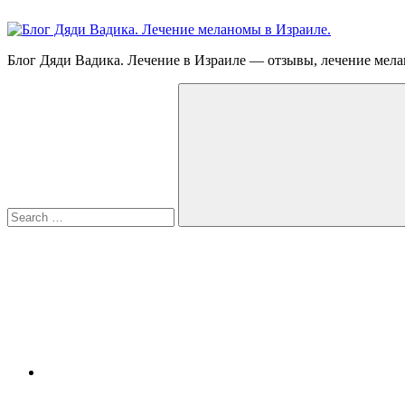
Skip
to
content
Блог
Блог Дяди Вадика. Лечение в Израиле — отзывы, лечение мела
Дяди
Search
Вадика.
for:
Лечение
меланомы
в
Израиле.
Опыт.
Видео.
Search
FB
YouTube