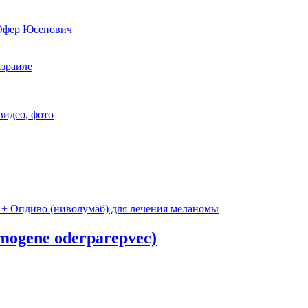
 Офер Юсепович
Израиле
видео, фото
mogene oderparepvec)