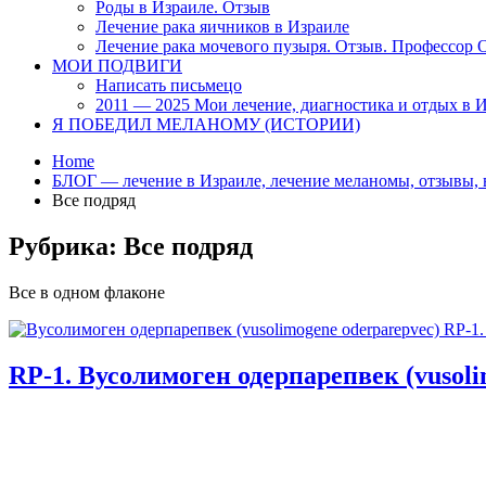
Роды в Израиле. Отзыв
Лечение рака яичников в Израиле
Лечение рака мочевого пузыря. Отзыв. Профессор
МОИ ПОДВИГИ
Написать письмецо
2011 — 2025 Мои лечение, диагностика и отдых в 
Я ПОБЕДИЛ МЕЛАНОМУ (ИСТОРИИ)
Home
БЛОГ — лечение в Израиле, лечение меланомы, отзывы, 
Все подряд
Рубрика:
Все подряд
Все в одном флаконе
RP-1. Вусолимоген одерпарепвек (vusoli