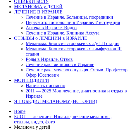
ОШИБКИ БСЛУ
МЕЛАНОМА у ДЕТЕЙ
ЛЕЧЕНИЕ В ИЗРАИЛЕ
Лечение в Израиле. Больницы, посредники
Пересмотр гистологии в Израиле. Инструкция
Аптека в Израиле. Видео
Лечение в Израиле. Клиника Ассута
ОТЗЫВЫ о ЛЕЧЕНИИ в ИЗРАИЛЕ
Меланома. Биопсия сторожевых л/у I-II стадия
Меланома. Биопсия сторожевых лимфоузлов III
стадия
Роды в Израиле. Отзыв
Лечение рака яичников в Израиле
Лечение рака мочевого пузыря. Отзыв. Профессор
Офер Юсепович
МОИ ПОДВИГИ
Написать письмецо
2011 — 2025 Мои лечение, диагностика и отдых в
Израиле
Я ПОБЕДИЛ МЕЛАНОМУ (ИСТОРИИ)
Home
БЛОГ — лечение в Израиле, лечение меланомы,
отзывы, видео, фото
Меланома у детей