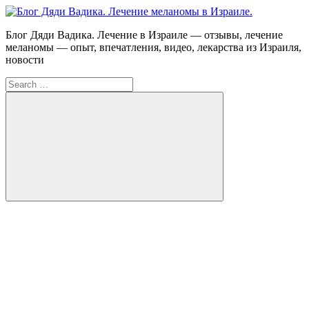
Skip
to
Блог
Блог Дяди Вадика. Лечение в Израиле — отзывы, лечение
content
Дяди
меланомы — опыт, впечатления, видео, лекарства из Израиля,
Вадика.
новости
Лечение
Search
меланомы
for:
в
Израиле.
Опыт.
Видео.
Search
FB