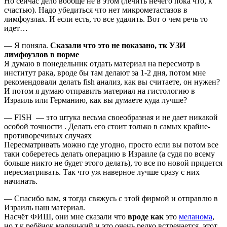
Но сейчас дело вообще не в этом (лечить нечего пока что, к
счастью). Надо убедиться что нет микрометастазов в
лимфоузлах. И если есть, то все удалить. Вот о чем речь то
идет…
— Я поняла.
Сказали что это не показано, тк УЗИ
лимфоузлов в норме
Я думаю в понедельник отдать материал на пересмотр в
институт рака, вроде бы там делают за 1-2 дня, потом мне
рекомендовали делать fish анализ, как вы считаете, он нужен?
И потом я думаю отправить материал на гистологию в
Израиль или Германию, как вы думаете куда лучше?
— FISH — это штука весьма своеобразная и не дает никакой
особой точности . Делать его стоит только в самых крайне-
противоречивых случаях
Пересматривать можно где угодно, просто если вы потом все
таки соберетесь делать операцию в Израиле (а судя по всему
больше никто не будет этого делать), то все по новой придется
пересматривать. Так что уж наверное лучше сразу с них
начинать.
— Спасибо вам, я тогда свяжусь с этой фирмой и отправлю в
Израиль наш материал.
Насчёт ФИШ, они мне сказали что
вроде как
это
меланома
,
но т.к ребёнок маленький и это очень редко встречается, этот