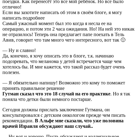
поездки. Как перенесёт это все мой ребёнок. Но все было
отлично!
Если вы захотите написать об этом в своём блоге, я могу
написать подробнее
Самый ужасный момент был это когда я несла ее на
операцию, и потом эти 2 часа ожидания. Но! На ней это никак
не отразилось! Теперь она предлагает папе поехать в Тель
Авив, говорит что там много чего интересного, вот так 🙂
— Ну и славно!
Да, конечно, я хочу описать это в блоге, т.к. начинаю
подозревать, что меланома у детей встречается чаще чем
хотелось бы. И мне кажется, что такой рассказ будет очень
полезен.
— Я обязательно напишу! Возможно это кому то поможет
принять правильное решение
Гутман сказал что это 18 случай на его практике
. Но я так
поняла что детки были немного постарше.
Сегодня должны прислать заключение Гутмана, он
консультировался с детским онкологом прежде чем писать
рекомендации.
В Альфе мне сказали, что уже половина
врачей Израиля обсуждают наш случай..
— Ну вот и хорошо. Пусть обсуждают и коллегиальное