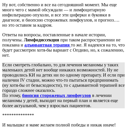
Ну вот, собственно и все на сегодняшний момент. Мы еще
много чего с мамой обсуждали — и лимфоцитарную
инфильтрацию опухоли, и все эти циферки и буковки в
диагнозе, и биопсию сторожевых лимфоузлов, и прогноз….
но это оставим за кадром.
Ответы на вопросы, поставленные в начале истории,
получены.
Лимфодиссекция
при таком распространении не
показана и
адъювантная терапия
то же. Я надеялся на то, что
будет рассмотрен хотя-бы вариант с Опдиво, но, к сожалению,
нет.
Если смотреть глобально, то для лечения меланомы у таких
маленьких детей нет вообще никаких возможностей. Ну не
проводились КИ на детях ни по одному препарату. И если при
наличии IV стадии, можно что-то пытаться предпринимать
(ну хотя-бы от безысходности), то с адъювантной терапией все
гораздо сложнее оказалось.
По этому,
биопсия сторожевых лимфоузлов
в лечении
меланомы у детей, выходит на первый план и является еще
более актуальной, чем у взрослых пациентов.
**************
И малышке и маме желаем полной победы и никак иначе!