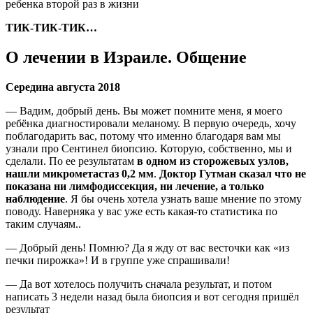
ребенка второй раз в жизни
ТИК-ТИК-ТИК…
О лечении в Израиле. Общение
Середина августа 2018
— Вадим, добрый день. Вы может помните меня, я моего
ребёнка диагностировали меланому. В первую очередь, хочу
поблагодарить вас, потому что именно благодаря вам мы
узнали про Сентинел биопсию. Которую, собственно, мы и
сделали. По ее результатам
в одном из сторожевых узлов,
нашли микрометастаз 0,2 мм
.
Доктор Гутман сказал что не
показана ни лимфодиссекция, ни лечение, а только
наблюдение
. Я бы очень хотела узнать ваше мнение по этому
поводу. Наверняка у вас уже есть какая-то статистика по
таким случаям..
— Добрый день! Помню? Да я жду от вас весточки как «из
печки пирожка»! И в группе уже спрашивали!
— Да вот хотелось получить сначала результат, и потом
написать 3 недели назад была биопсия и вот сегодня пришёл
результат