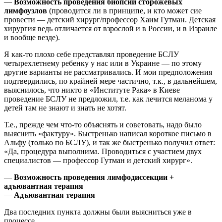
—
Возможность проведения биопсии сторожевых
лимфоузлов
(проводится ли в принципе, и кто может сие
провести — детский хирург/профессор Хаим Гутман. Детская
хирургия ведь отличается от взрослой и в России, и в Израиле
и вообще везде).
Я как-то плохо себе представлял проведение БСЛУ
четырехлетнему ребенку у нас или в Украине — по этому
другие варианты не рассматривались. И мои предположения
подтвердились, по крайней мере частично, т.к., в дальнейшем,
выяснилось, что никто в «Институте Рака» в Киеве
проведение БСЛУ не предложил, т.е. как лечится меланома у
детей там не знают и знать не хотят.
Т.е., прежде чем что-то объяснять и советовать, надо было
выяснить «фактуру». Быстренько написал короткое письмо в
Альфу (только по БСЛУ), и так же быстренько получил ответ:
«Да, процедура выполнима. Проводиться с участием двух
специалистов — профессор Гутман и детский хирург».
—
Возможность проведения лимфодиссекции +
адъювантная терапия
—
Адъювантная терапия
Два последних пункта должны были выясниться уже в
процессе.