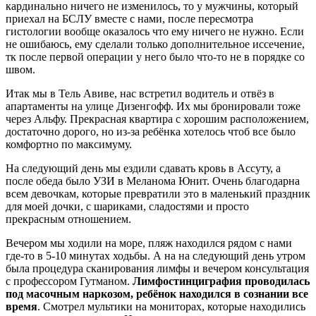
кардинально ничего не изменилось, то у мужчины, который
приехал на БСЛУ вместе с нами, после пересмотра
гистологии вообще оказалось что ему ничего не нужно. Если
не ошибаюсь, ему сделали только дополнительное иссечение,
тк после первой операции у него было что-то не в порядке со
швом.
Итак мы в Тель Авиве, нас встретил водитель и отвёз в
апартаменты на улице Дизенгофф. Их мы бронировали тоже
через Альфу. Прекрасная квартира с хорошим расположением,
достаточно дорого, но из-за ребёнка хотелось чтоб все было
комфортно по максимуму.
На следующий день мы ездили сдавать кровь в Ассуту, а
после обеда было УЗИ в Меланома Юнит. Очень благодарна
всем девочкам, которые превратили это в маленький праздник
для моей дочки, с шариками, сладостями и просто
прекрасным отношением.
Вечером мы ходили на море, пляж находился рядом с нами
где-то в 5-10 минутах ходьбы. А на на следующий день утром
была процедура сканирования лимфы и вечером консультация
с профессором Гутманом.
Лимфостинциграфия проводилась
под масочным наркозом, ребёнок находился в сознании все
время
. Смотрел мультики на мониторах, которые находились