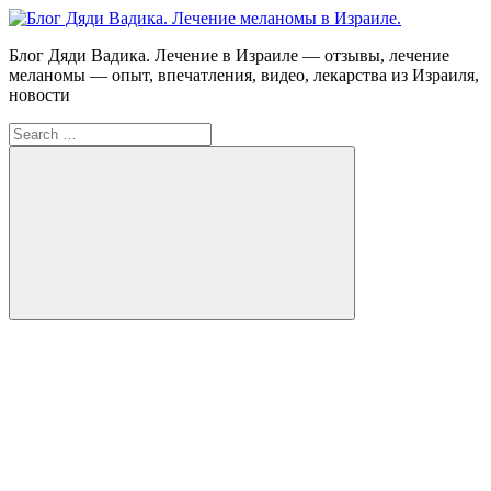
Skip
to
Блог
Блог Дяди Вадика. Лечение в Израиле — отзывы, лечение
content
Дяди
меланомы — опыт, впечатления, видео, лекарства из Израиля,
Вадика.
новости
Лечение
Search
меланомы
for:
в
Израиле.
Опыт.
Видео.
Search
FB