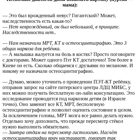
мама):
— Это был врожденный невус? Гигантский? Может,
наследственность есть какая-то?
—
Нет неврождённый, он был небольшой, в принципе.
Наследственности нет..
—
Нам назначили МРТ, КТ и остеосцинтиграфию. Это 3
общих наркоза для ребёнка.
— А малышка жалуется на боль в костях? Просто поговорите
с докторами. Может одного Пэт КТ достаточно! Тем более в
Киеве он есть. Сколько общаемся с друзьями по меланоме. И
никому не назначали остеосцинтиграфию.
— Думаю, можно уточнить о проведении ПЭТ-КТ ребёнку,
отправив запрос на сайте питерского центра ЛДЦ МИБС, у
них можно получить бесплатную он-лайн консультацию. Это
исследование проводится под наркозом детям (в Израиле
точно). Оно заменит все КТ, МРТ, бесполезную
остеосцинтиграфию и позволит оценить состояние в целом.
За исключением головы, МРТ мозга все равно делать нужно.
Отдельно хочу дополнить, что прежде пересмотр стёкол
нужно выполнить обязательно.
—
Завтра отдам на пересмотр гистологию. Насчёт
остеосцинтиграфии врач настаивает, говорит так