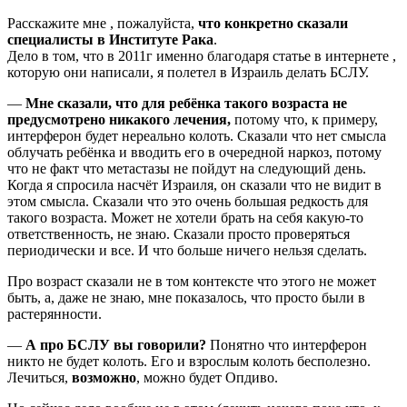
Расскажите мне , пожалуйста,
что конкретно сказали
специалисты в Институте Рака
.
Дело в том, что в 2011г именно благодаря статье в интернете ,
которую они написали, я полетел в Израиль делать БСЛУ.
—
Мне сказали, что для ребёнка такого возраста не
предусмотрено никакого лечения,
потому что, к примеру,
интерферон будет нереально колоть. Сказали что нет смысла
облучать ребёнка и вводить его в очередной наркоз, потому
что не факт что метастазы не пойдут на следующий день.
Когда я спросила насчёт Израиля, он сказали что не видит в
этом смысла. Сказали что это очень большая редкость для
такого возраста. Может не хотели брать на себя какую-то
ответственность, не знаю. Сказали просто проверяться
периодически и все. И что больше ничего нельзя сделать.
Про возраст сказали не в том контексте что этого не может
быть, а, даже не знаю, мне показалось, что просто были в
растерянности.
—
А про БСЛУ вы говорили?
Понятно что интерферон
никто не будет колоть. Его и взрослым колоть бесполезно.
Лечиться,
возможно
, можно будет Опдиво.