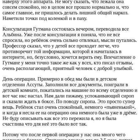
наверху этого аппарата. Не могу сказать, что лежала она
совсем спокойно, но в целом все прошло нормально и, что
самое главное, не пришлось делать лишний общий наркоз.
Наметили точки под коленкой и в паху.
Консультация Гутмана состоялась вечером, переводила все
Альбина. Уже после консультации я поняла, что не все
спросила, но ребёнок очень сильно отвлекал, мысли путались.
Профессор сказал, что у детей все проходит легче, что
противоречит той информации, которой я начиталась в
интернете, но, безусловно, хочется верить ему. Впечатление о
Гутмане у меня точно такое же как у всех, кто писал отзывы,
очень располагающий, приятный человек с доброй улыбкой.
День операции. Примерно в обед мы были в детском
отделении Ассуты. Заполнили все документы, поиграли в
детской комнате, покатались на машине по всему отделению и
вот час икс настал. Нам дали пижаму, успокаивающий сироп
и сказали ждать в боксе. По поводу сиропа. Это просто супер
вещь. Ребёнок стал очень спокойный, немного «пьяненький»,
и когда я несла ее на операцию она немного была уже в дрёме.
Не буду описывать как все это пережила я, но я была
счастлива что для неё это было вот так.
Потому что после первой операции у нас она много чего