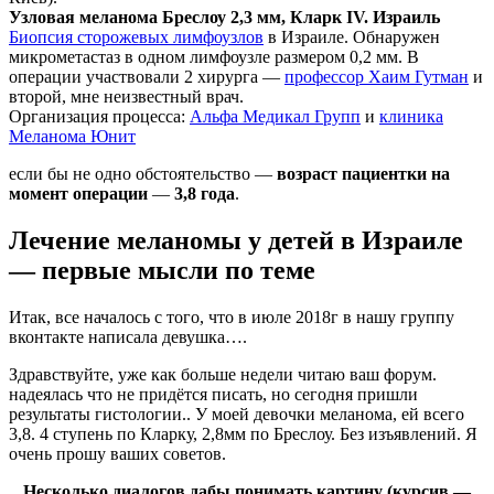
Узловая меланома Бреслоу 2,3 мм, Кларк IV. Израиль
Биопсия сторожевых лимфоузлов
в Израиле. Обнаружен
микрометастаз в одном лимфоузле размером 0,2 мм. В
операции участвовали 2 хирурга —
профессор Хаим Гутман
и
второй, мне неизвестный врач.
Организация процесса:
Альфа Медикал Групп
и
клиника
Меланома Юнит
если бы не одно обстоятельство —
возраст пациентки на
момент операции
—
3,8 года
.
Лечение меланомы у детей в Израиле
— первые мысли по теме
Итак, все началось с того, что в июле 2018г в нашу группу
вконтакте написала девушка….
Здравствуйте, уже как больше недели читаю ваш форум.
надеялась что не придётся писать, но сегодня пришли
результаты гистологии.. У моей девочки меланома, ей всего
3,8. 4 ступень по Кларку, 2,8мм по Бреслоу. Без изъявлений. Я
очень прошу ваших советов.
Несколько диалогов дабы понимать картину (курсив —