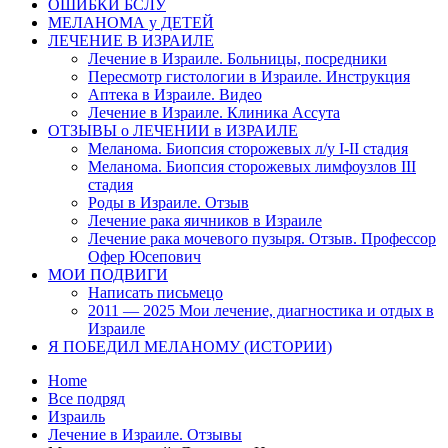
ОШИБКИ БСЛУ
МЕЛАНОМА у ДЕТЕЙ
ЛЕЧЕНИЕ В ИЗРАИЛЕ
Лечение в Израиле. Больницы, посредники
Пересмотр гистологии в Израиле. Инструкция
Аптека в Израиле. Видео
Лечение в Израиле. Клиника Ассута
ОТЗЫВЫ о ЛЕЧЕНИИ в ИЗРАИЛЕ
Меланома. Биопсия сторожевых л/у I-II стадия
Меланома. Биопсия сторожевых лимфоузлов III
стадия
Роды в Израиле. Отзыв
Лечение рака яичников в Израиле
Лечение рака мочевого пузыря. Отзыв. Профессор
Офер Юсепович
МОИ ПОДВИГИ
Написать письмецо
2011 — 2025 Мои лечение, диагностика и отдых в
Израиле
Я ПОБЕДИЛ МЕЛАНОМУ (ИСТОРИИ)
Home
Все подряд
Израиль
Лечение в Израиле. Отзывы