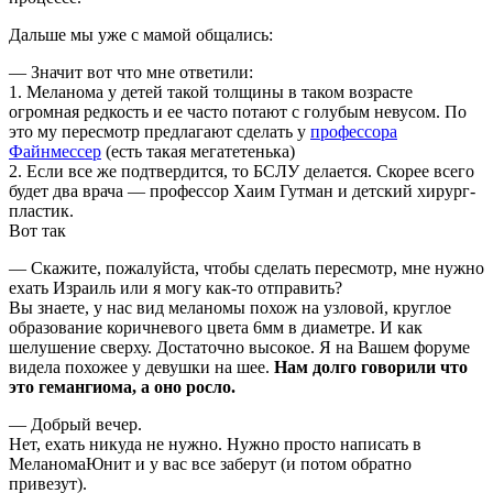
Дальше мы уже с мамой общались:
— Значит вот что мне ответили:
1. Меланома у детей такой толщины в таком возрасте
огромная редкость и ее часто потают с голубым невусом. По
это му пересмотр предлагают сделать у
профессора
Файнмессер
(есть такая мегатетенька)
2. Если все же подтвердится, то БСЛУ делается. Скорее всего
будет два врача — профессор Хаим Гутман и детский хирург-
пластик.
Вот так
— Скажите, пожалуйста, чтобы сделать пересмотр, мне нужно
ехать Израиль или я могу как-то отправить?
Вы знаете, у нас вид меланомы похож на узловой, круглое
образование коричневого цвета 6мм в диаметре. И как
шелушение сверху. Достаточно высокое. Я на Вашем форуме
видела похожее у девушки на шее.
Нам долго говорили что
это гемангиома, а оно росло.
— Добрый вечер.
Нет, ехать никуда не нужно. Нужно просто написать в
МеланомаЮнит и у вас все заберут (и потом обратно
привезут).