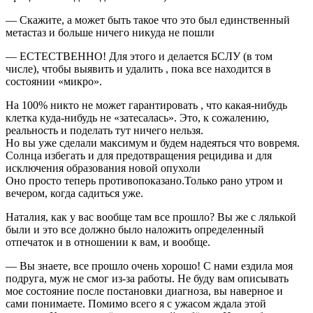
— Скажите, а может быть такое что это был единственный
метастаз и больше ничего никуда не пошли
— ЕСТЕСТВЕННО! Для этого и делается БСЛУ (в том
числе), чтобы выявить и удалить , пока все находится в
состоянии «микро».
На 100% никто не может гарантировать , что какая-нибудь
клетка куда-нибудь не «затесалась». Это, к сожалению,
реальность и поделать тут ничего нельзя.
Но вы уже сделали максимум и будем надеяться что вовремя.
Солнца избегать и для предотвращения рецидива и для
исключения образования новой опухоли
Оно просто теперь противопоказано.Только рано утром и
вечером, когда садиться уже.
Наталия, как у вас вообще там все прошло? Вы же с лялькой
были и это все должно было наложить определенный
отпечаток и в отношении к вам, и вообще.
— Вы знаете, все прошло очень хорошо! С нами ездила моя
подруга, муж не смог из-за работы. Не буду вам описывать
мое состояние после постановки диагноза, вы наверное и
сами понимаете. Помимо всего я с ужасом ждала этой