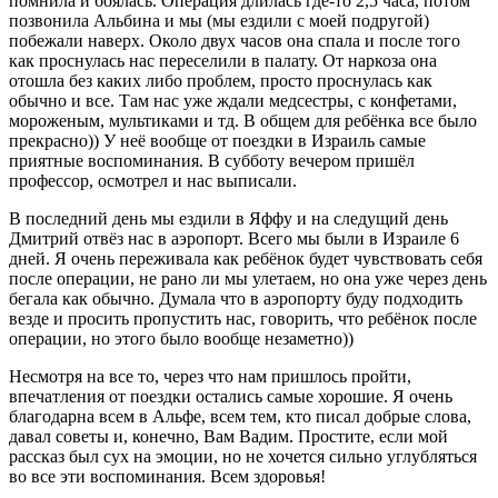
помнила и боялась. Операция длилась где-то 2,5 часа, потом
позвонила Альбина и мы (мы ездили с моей подругой)
побежали наверх. Около двух часов она спала и после того
как проснулась нас переселили в палату. От наркоза она
отошла без каких либо проблем, просто проснулась как
обычно и все. Там нас уже ждали медсестры, с конфетами,
мороженым, мультиками и тд. В общем для ребёнка все было
прекрасно)) У неё вообще от поездки в Израиль самые
приятные воспоминания. В субботу вечером пришёл
профессор, осмотрел и нас выписали.
В последний день мы ездили в Яффу и на следущий день
Дмитрий отвёз нас в аэропорт. Всего мы были в Израиле 6
дней. Я очень переживала как ребёнок будет чувствовать себя
после операции, не рано ли мы улетаем, но она уже через день
бегала как обычно. Думала что в аэропорту буду подходить
везде и просить пропустить нас, говорить, что ребёнок после
операции, но этого было вообще незаметно))
Несмотря на все то, через что нам пришлось пройти,
впечатления от поездки остались самые хорошие. Я очень
благодарна всем в Альфе, всем тем, кто писал добрые слова,
давал советы и, конечно, Вам Вадим. Простите, если мой
рассказ был сух на эмоции, но не хочется сильно углубляться
во все эти воспоминания. Всем здоровья!