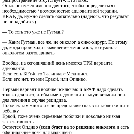
распространение отсутствует». Это плюс.
Онколог нужен именно для того, чтобы определиться с
необходимостью / возможностью адъювантной терапии.
BRAF, да, нужно сделать обязательно (надеюсь, что результат
не понадобится).
— То есть это уже не Гутман?
— Хаим Гутман, все же, не онколог, а онко-хирург. По этому
да, когда происходит выявление метастазов, то нужно с
онкологом разговаривать.
Вообще, на сегодняшний день имеется ТРИ варианта
адъюванта:
Если есть БРАФ, то Тафинлар+Мекинист.
Если его нет, то или Ервой, или Опдиво.
Первый вариант я вообще исключаю и БРАФ надо сделать
только для того, чтобы иметь дополнительную возможность
для лечения в случае рецидива.
Побочек там много и я не представляю как эти таблетки пить
ребенку
Ервой, тоже очень серьезные побочки и довольно низкая
эффективность.
Остается Опдиво (
если будет на то решение онколога
и есть
официальные дозы для малышей)