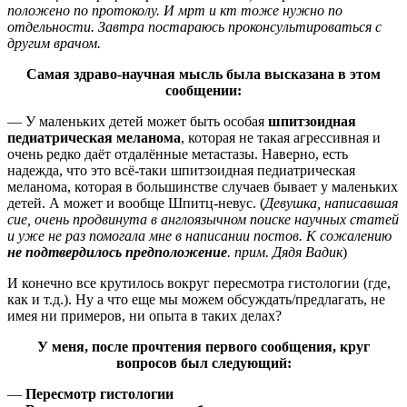
положено по протоколу. И мрт и кт тоже нужно по
отдельности. Завтра постараюсь проконсультироваться с
другим врачом.
Самая здраво-научная мысль была высказана в этом
сообщении:
— У маленьких детей может быть особая
шпитзоидная
педиатрическая меланома
, которая не такая агрессивная и
очень редко даёт отдалённые метастазы. Наверно, есть
надежда, что это всё-таки шпитзоидная педиатрическая
меланома, которая в большинстве случаев бывает у маленьких
детей. А может и вообще Шпитц-невус. (
Девушка, написавшая
сие, очень продвинута в англоязычном поиске научных статей
и уже не раз помогала мне в написании постов. К сожалению
не подтвердилось предположение
. прим. Дядя Вадик
)
И конечно все крутилось вокруг пересмотра гистологии (где,
как и т.д.). Ну а что еще мы можем обсуждать/предлагать, не
имея ни примеров, ни опыта в таких делах?
У меня, после прочтения первого сообщения, круг
вопросов был следующий:
—
Пересмотр гистологии