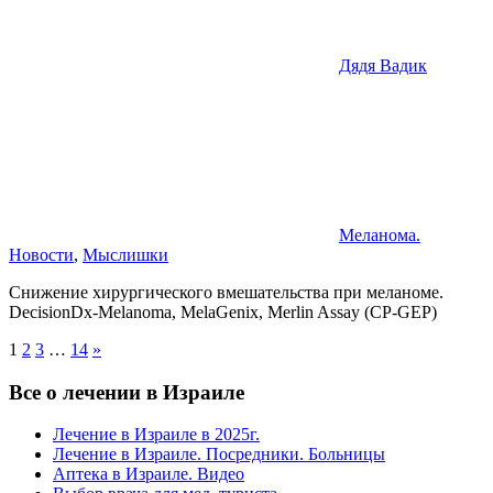
Дядя Вадик
Меланома.
Новости
,
Мыслишки
Снижение хирургического вмешательства при меланоме.
DecisionDx-Melanoma, MelaGenix, Merlin Assay (CP-GEP)
Пагинация
Next
1
2
3
…
14
»
Posts
записей
Все о лечении в Израиле
Лечение в Израиле в 2025г.
Лечение в Израиле. Посредники. Больницы
Аптека в Израиле. Видео