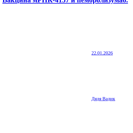
Вакцина мРНК-4157 и пембролизумаб.
22.01.2026
Дядя Вадик