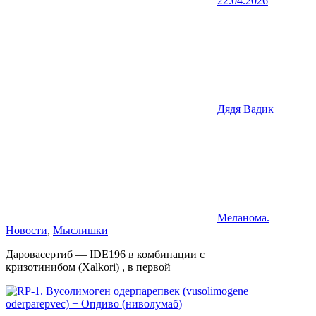
22.04.2026
Дядя Вадик
Меланома.
Новости
,
Мыслишки
Даровасертиб — IDE196 в комбинации с
кризотинибом (Xalkori) , в первой