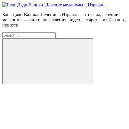
Skip
to
Блог
Блог Дяди Вадика. Лечение в Израиле — отзывы, лечение
content
Дяди
меланомы — опыт, впечатления, видео, лекарства из Израиля,
Вадика.
новости
Лечение
Search
меланомы
for:
в
Израиле.
Опыт.
Видео.
Search
FB