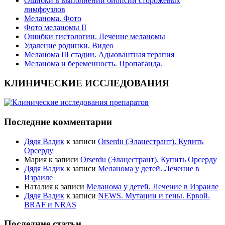
Ошибки в выполнении биопсии сторожевых
лимфоузлов
Меланома. Фото
Фото меланомы II
Ошибки гистологии. Лечение меланомы
Удаление родинки. Видео
Меланома III стадии. Адьювантная терапия
Меланома и беременность. Пропаганда.
КЛИНИЧЕСКИЕ ИССЛЕДОВАНИЯ
Последние комментарии
Дядя Вадик
к записи
Orserdu (Элацестрант). Купить
Орсерду
Мария
к записи
Orserdu (Элацестрант). Купить Орсерду
Дядя Вадик
к записи
Меланома у детей. Лечение в
Израиле
Наталия
к записи
Меланома у детей. Лечение в Израиле
Дядя Вадик
к записи
NEWS. Мутации и гены. Ервой.
BRAF и NRAS
Последние статьи