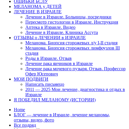
ОШИБКИ БСЛУ
МЕЛАНОМА у ДЕТЕЙ
ЛЕЧЕНИЕ В ИЗРАИЛЕ
Лечение в Израиле. Больницы, посредники
Пересмотр гистологии в Израиле. Инструкция
Аптека в Израиле. Видео
Лечение в Израиле. Клиника Ассута
ОТЗЫВЫ о ЛЕЧЕНИИ в ИЗРАИЛЕ
Меланома. Биопсия сторожевых л/у I-II стадия
Меланома. Биопсия сторожевых лимфоузлов III
стадия
Роды в Израиле. Отзыв
Лечение рака яичников в Израиле
Лечение рака мочевого пузыря. Отзыв. Профессор
Офер Юсепович
МОИ ПОДВИГИ
Написать письмецо
2011 — 2025 Мои лечение, диагностика и отдых в
Израиле
Я ПОБЕДИЛ МЕЛАНОМУ (ИСТОРИИ)
Home
БЛОГ — лечение в Израиле, лечение меланомы,
отзывы, видео, фото
Все подряд