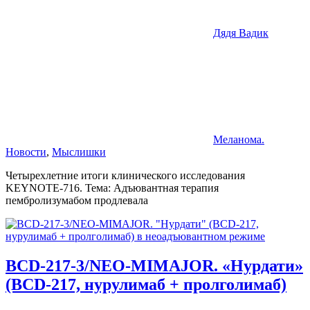
Дядя Вадик
Меланома.
Новости
,
Мыслишки
Четырехлетние итоги клинического исследования
KEYNOTE-716. Тема: Адъювантная терапия
пембролизумабом продлевала
BCD-217-3/NEO-MIMAJOR. «Нурдати»
(BCD-217, нурулимаб + пролголимаб)