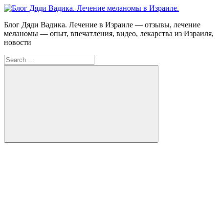
Skip
to
Блог Дяди Вадика. Лечение в Израиле — отзывы, лечение
content
Блог
меланомы — опыт, впечатления, видео, лекарства из Израиля,
новости
Дяди
Search
Вадика.
for:
Лечение
меланомы
в
Израиле.
Search
Опыт.
FB
Видео.