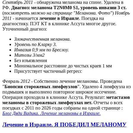
Сентябрь 2011
- обнаружена меланома на спине. Удалена в
РФ.
Диагноз: меланома T2N0M0 S1, уровень инвазии 3 ст.
(
посмотреть можно на странице "Меланома. Фото"
)
Ноябрь
2011
- начинается
лечение в Израиле
. Поездка на
диагностику. ПЭТ КТ в клинике Ассута многое другое.
Уточненный диагноз:
Злокачественная меланома.
Уровень по Кларку 3.
Инвазия 0,9 мм по Бреслоу.
Митозы 3/мм2
Без изъязвления
Минимальное расстояние до чистых краев 1 мм
Присутствует частичный регресс
Февраль 2012
- Собственно лечение меланомы. Проведена
"
Биопсия сторожевых лимфоузлов
". Удалено 4 лимфоузла из
подмышек и выполнено повторное широкое иссечение.
Операция проходила в клинике Ассута. Результат:
метастазов
меланомы в сторожевых лимфоузлах нет.
Отчеты о всех
поездках с 2011 по 2026 годы собраны на одной странице :
Блог Дяди Вадика. Лечение меланомы в Израиле.
Лечение в Израиле. Я ПОБЕДИЛ МЕЛАНОМУ