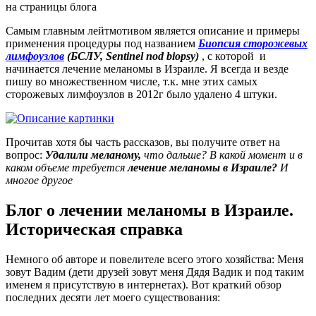
на страницы блога
Самым главным лейтмотивом является описание и примеры
применения процедуры под названием
Биопсия сторожевых
лимфоузлов
(БСЛУ, Sentinel nod biopsy)
, с которой и
начинается лечение меланомы в Израиле. Я всегда и везде
пишу во множественном числе, т.к. мне этих самых
сторожевых лимфоузлов в 2012г было удалено 4 штуки.
Прочитав хотя бы часть рассказов, вы получите ответ на
вопрос:
Удалили меланому,
что дальше? В какой момент и в
каком объеме требуется
лечение меланомы в Израиле?
И
многое другое
Блог о лечении меланомы в Израиле.
Историческая справка
Немного об авторе и повелителе всего этого хозяйства: Меня
зовут Вадим (дети друзей зовут меня Дядя Вадик и под таким
именем я присутствую в интернетах). Вот краткий обзор
последних десяти лет моего существования: