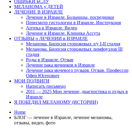
ОШИБКИ БСЛУ
МЕЛАНОМА у ДЕТЕЙ
ЛЕЧЕНИЕ В ИЗРАИЛЕ
Лечение в Израиле. Больницы, посредники
Пересмотр гистологии в Израиле. Инструкция
Аптека в Израиле. Видео
Лечение в Израиле. Клиника Ассута
ОТЗЫВЫ о ЛЕЧЕНИИ в ИЗРАИЛЕ
Меланома. Биопсия сторожевых л/у I-II стадия
Меланома. Биопсия сторожевых лимфоузлов III
стадия
Роды в Израиле. Отзыв
Лечение рака яичников в Израиле
Лечение рака мочевого пузыря. Отзыв. Профессор
Офер Юсепович
МОИ ПОДВИГИ
Написать письмецо
2011 — 2025 Мои лечение, диагностика и отдых в
Израиле
Я ПОБЕДИЛ МЕЛАНОМУ (ИСТОРИИ)
Home
БЛОГ — лечение в Израиле, лечение меланомы,
отзывы, видео, фото