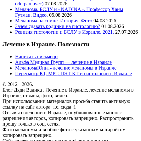
oderparepvec)
07.08.2026
Меланома. БСЛУ и «NADINA». Профессор Хаим
Гутман. Видео.
05.08.2026
Меланома на спине. История. Фото
04.08.2026
Зачем сдавать родинки на гистологию?
01.08.2026
Ревизия гистологии и БСЛУ в Израиле. 2021.
27.07.2026
Лечение в Израиле. Полезности
Написать письмецо
Альфа Медикал Групп — лечение в Израиле
МеланомаЮнит- лечение меланомы в Израиле
Пересмотр КТ, МРТ, ПЭТ КТ и гистологии в Израиле
© 2012 - 2026.
Блог Дяди Вадика . Лечение в Израиле, лечение меланомы в
Израиле, отзывы, фото, видео.
При использовании материалов просьба ставить активную
ссылку на сайт автора, т.е. сюда :).
Отзывы о лечении в Израиле, опубликованные мною с
разрешения авторов, копировать запрещено. Распространять
прошу только в соц. сетях.
Фото меланомы и вообще фото с указанным копирайтом
копировать запрещено.
Сайт является исключительно информационным.