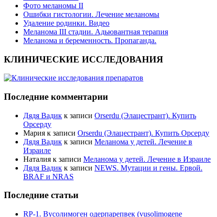
Фото меланомы II
Ошибки гистологии. Лечение меланомы
Удаление родинки. Видео
Меланома III стадии. Адьювантная терапия
Меланома и беременность. Пропаганда.
КЛИНИЧЕСКИЕ ИССЛЕДОВАНИЯ
Последние комментарии
Дядя Вадик
к записи
Orserdu (Элацестрант). Купить
Орсерду
Мария
к записи
Orserdu (Элацестрант). Купить Орсерду
Дядя Вадик
к записи
Меланома у детей. Лечение в
Израиле
Наталия
к записи
Меланома у детей. Лечение в Израиле
Дядя Вадик
к записи
NEWS. Мутации и гены. Ервой.
BRAF и NRAS
Последние статьи
RP-1. Вусолимоген одерпарепвек (vusolimogene