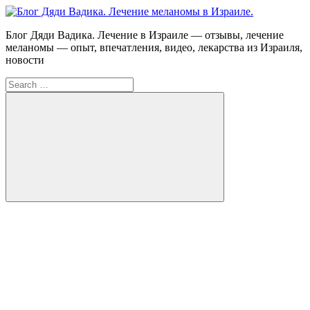
Skip
to
Блог
Блог Дяди Вадика. Лечение в Израиле — отзывы, лечение
content
Дяди
меланомы — опыт, впечатления, видео, лекарства из Израиля,
Вадика.
новости
Лечение
Search
меланомы
for:
в
Израиле.
Опыт.
Видео.
Search
FB