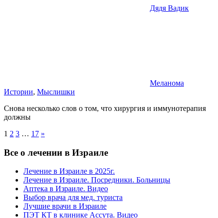
Дядя Вадик
Меланома
Истории
,
Мыслишки
Снова несколько слов о том, что хирургия и иммунотерапия
должны
Пагинация
Next
1
2
3
…
17
»
Posts
записей
Все о лечении в Израиле
Лечение в Израиле в 2025г.
Лечение в Израиле. Посредники. Больницы
Аптека в Израиле. Видео
Выбор врача для мед. туриста
Лучшие врачи в Израиле
ПЭТ КТ в клинике Ассута. Видео