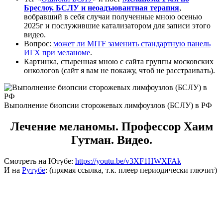
Бреслоу. БСЛУ и неоадъювантная терапия
,
вобравший в себя случаи полученные мною осенью
2025г и послужившие катализатором для записи этого
видео.
Вопрос:
может ли MITF заменить стандартную панель
ИГХ при меланоме
.
Картинка, стыренная мною с сайта группы московских
онкологов (сайт я вам не покажу, чтоб не расстраивать).
Выполнение биопсии сторожевых лимфоузлов (БСЛУ) в РФ
Лечение меланомы. Профессор Хаим
Гутман. Видео.
Смотреть на Ютубе:
https://youtu.be/v3XF1HWXFAk
И на
Рутубе
: (прямая ссылка, т.к. плеер периодически глючит)