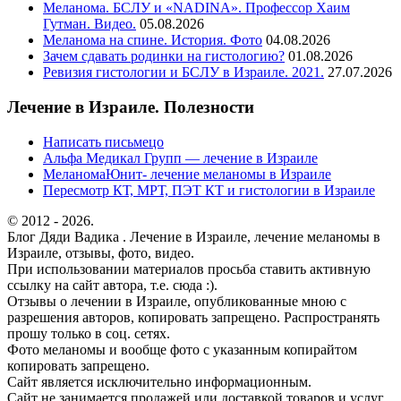
Меланома. БСЛУ и «NADINA». Профессор Хаим
Гутман. Видео.
05.08.2026
Меланома на спине. История. Фото
04.08.2026
Зачем сдавать родинки на гистологию?
01.08.2026
Ревизия гистологии и БСЛУ в Израиле. 2021.
27.07.2026
Лечение в Израиле. Полезности
Написать письмецо
Альфа Медикал Групп — лечение в Израиле
МеланомаЮнит- лечение меланомы в Израиле
Пересмотр КТ, МРТ, ПЭТ КТ и гистологии в Израиле
© 2012 - 2026.
Блог Дяди Вадика . Лечение в Израиле, лечение меланомы в
Израиле, отзывы, фото, видео.
При использовании материалов просьба ставить активную
ссылку на сайт автора, т.е. сюда :).
Отзывы о лечении в Израиле, опубликованные мною с
разрешения авторов, копировать запрещено. Распространять
прошу только в соц. сетях.
Фото меланомы и вообще фото с указанным копирайтом
копировать запрещено.
Сайт является исключительно информационным.
Сайт не занимается продажей или доставкой товаров и услуг,