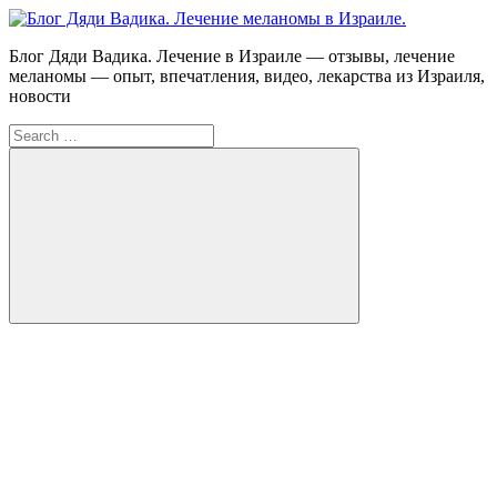
Skip
to
Блог
Блог Дяди Вадика. Лечение в Израиле — отзывы, лечение
content
Дяди
меланомы — опыт, впечатления, видео, лекарства из Израиля,
Вадика.
новости
Лечение
Search
меланомы
for:
в
Израиле.
Опыт.
Видео.
Search
FB