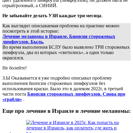
цвет удаленного лимфоузла (лимфоузлов), он должен быть не
серый/розовый, а СИНИЙ.
Не забывайте делать УЗИ каждые три месяца
.
Как выглядит описываемая проблема на практике можно
посмотреть в этой истории:
Лечение меланомы в Израиле. Биопсия сторожевых
лимфоузлов. Быль.
Во время выполнения БСЛУ было выявлено ТРИ сторожевых
лимфоузла, два из которых «светились», а один только
окрасился.
Не болейте!
З.Ы Оказывается я уже подробно описывал проблему
выполнения биопсии сторожевых лимфоузлов без
использования краски. Было это в далеком 2022г, в третьей
части поста
Биопсия сторожевых лимфоузлов. Снова про
«грабли»
.
Еще про лечение в Израиле и лечение меланомы: