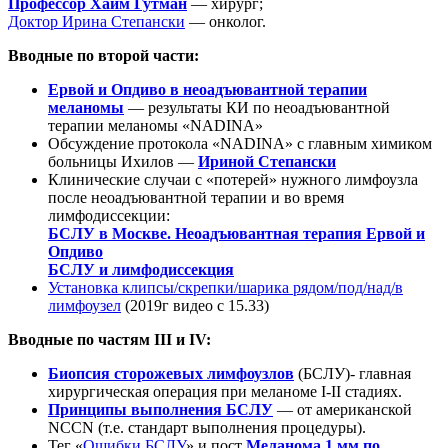
Профессор Хаим Гутман
— хирург;
Доктор Ирина Степански
— онколог.
Вводные по второй части:
Ервой и Опдиво в неоадъювантной терапии
меланомы
— результаты КИ по неоадъювантной
терапии меланомы «NADINA»
Обсуждение протокола «NADINA» с главным химиком
больницы Ихилов —
Ириной Степански
Клинические случаи с «потерей» нужного лимфоузла
после неоадъювантной терапии и во время
лимфодиссекции:
БСЛУ в Москве. Неоадъювантная терапия Ервой и
Опдиво
БСЛУ и лимфодиссекция
Установка клипсы/скрепки/шарика рядом/под/над/в
лимфоузел
(2019г видео с 15.33)
Вводные по частям III и IV:
Биопсия сторожевых лимфоузлов
(БСЛУ)- главная
хирургическая операция при меланоме I-II стадиях.
Принципы выполнения БСЛУ
— от американской
NCCN (т.е. стандарт выполнения процедуры).
Тег «
Ошибки БСЛУ
» и пост
Меланома 1 мм по