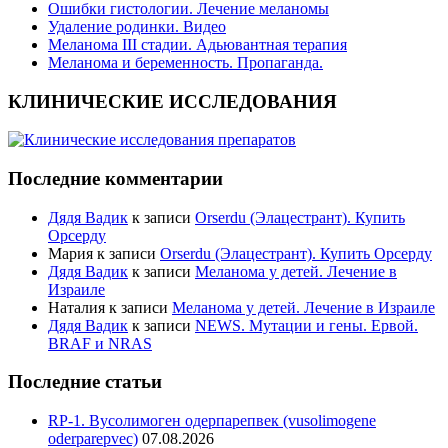
Ошибки гистологии. Лечение меланомы
Удаление родинки. Видео
Меланома III стадии. Адьювантная терапия
Меланома и беременность. Пропаганда.
КЛИНИЧЕСКИЕ ИССЛЕДОВАНИЯ
Последние комментарии
Дядя Вадик
к записи
Orserdu (Элацестрант). Купить
Орсерду
Мария
к записи
Orserdu (Элацестрант). Купить Орсерду
Дядя Вадик
к записи
Меланома у детей. Лечение в
Израиле
Наталия
к записи
Меланома у детей. Лечение в Израиле
Дядя Вадик
к записи
NEWS. Мутации и гены. Ервой.
BRAF и NRAS
Последние статьи
RP-1. Вусолимоген одерпарепвек (vusolimogene
oderparepvec)
07.08.2026