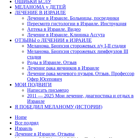
ОШИБКИ БСЛУ
МЕЛАНОМА у ДЕТЕЙ
ЛЕЧЕНИЕ В ИЗРАИЛЕ
Лечение в Израиле. Больницы, посредники
Пересмотр гистологии в Израиле. Инструкция
Аптека в Израиле. Видео
Лечение в Израиле. Клиника Ассута
ОТЗЫВЫ о ЛЕЧЕНИИ в ИЗРАИЛЕ
Меланома. Биопсия сторожевых л/у I-II стадия
Меланома. Биопсия сторожевых лимфоузлов III
стадия
Роды в Израиле. Отзыв
Лечение рака яичников в Израиле
Лечение рака мочевого пузыря. Отзыв. Профессор
Офер Юсепович
МОИ ПОДВИГИ
Написать письмецо
2011 — 2025 Мои лечение, диагностика и отдых в
Израиле
Я ПОБЕДИЛ МЕЛАНОМУ (ИСТОРИИ)
Home
Все подряд
Израиль
Лечение в Израиле. Отзывы