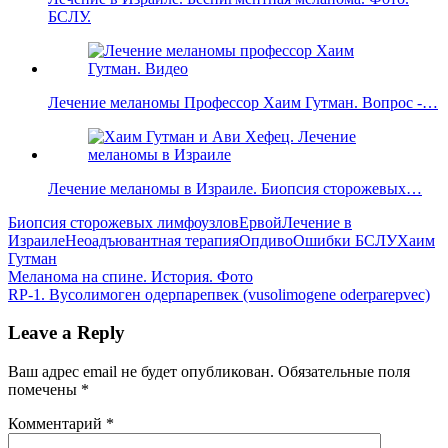
БСЛУ.
Лечение меланомы Профессор Хаим Гутман. Вопрос -…
Лечение меланомы в Израиле. Биопсия сторожевых…
Биопсия сторожевых лимфоузлов
Ервой
Лечение в
Израиле
Неоадъювантная терапия
Опдиво
Ошибки БСЛУ
Хаим
Гутман
Навигация
Previous
Меланома на спине. История. Фото
Post:
Next
RP-1. Вусолимоген одерпарепвек (vusolimogene oderparepvec)
по
Post:
записям
Leave a Reply
Ваш адрес email не будет опубликован.
Обязательные поля
помечены
*
Комментарий
*