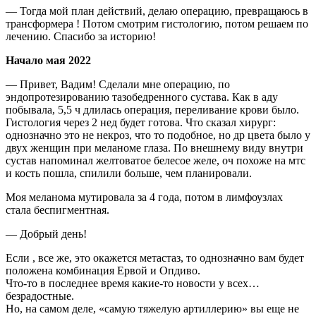
— Тогда мой план действий, делаю операцию, превращаюсь в
трансформера ! Потом смотрим гистологию, потом решаем по
лечению. Спасибо за историю!
Начало мая 2022
— Привет, Вадим! Сделали мне операцию, по
эндопротезированию тазобедренного сустава. Как в аду
побывала, 5,5 ч длилась операция, переливание крови было.
Гистология через 2 нед будет готова. Что сказал хирург:
однозначно это не некроз, что то подобное, но др цвета было у
двух женщин при меланоме глаза. По внешнему виду внутри
сустав напоминал желтоватое белесое желе, оч похоже на мтс
и кость пошла, спилили больше, чем планировали.
Моя меланома мутировала за 4 года, потом в лимфоузлах
стала беспигментная.
— Добрый день!
Если , все же, это окажется метастаз, то однозначно вам будет
положена комбинация Ервой и Опдиво.
Что-то в последнее время какие-то новости у всех…
безрадостные.
Но, на самом деле, «самую тяжелую артиллерию» вы еще не