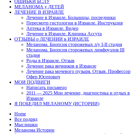
ОШИБКИ БСЛУ
МЕЛАНОМА у ДЕТЕЙ
ЛЕЧЕНИЕ В ИЗРАИЛЕ
Лечение в Израиле. Больницы, посредники
Пересмотр гистологии в Израиле. Инструкция
Аптека в Израиле. Видео
Лечение в Израиле. Клиника Ассута
ОТЗЫВЫ о ЛЕЧЕНИИ в ИЗРАИЛЕ
Меланома. Биопсия сторожевых л/у I-II стадия
Меланома. Биопсия сторожевых лимфоузлов III
стадия
Роды в Израиле. Отзыв
Лечение рака яичников в Израиле
Лечение рака мочевого пузыря. Отзыв. Профессор
Офер Юсепович
МОИ ПОДВИГИ
Написать письмецо
2011 — 2025 Мои лечение, диагностика и отдых в
Израиле
Я ПОБЕДИЛ МЕЛАНОМУ (ИСТОРИИ)
Home
Все подряд
Мыслишки
Меланома Истории