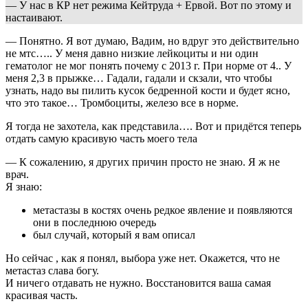
— У нас в КР нет режима Кейтруда + Ервой. Вот по этому и
настаивают.
— Понятно. Я вот думаю, Вадим, но вдруг это действительно
не мтс….. У меня давно низкие лейкоциты и ни один
гематолог не мог понять почему с 2013 г. При норме от 4.. У
меня 2,3 в прыжке… Гадали, гадали и скзали, что чтобы
узнать, надо вы пилить кусок бедренной кости и будет ясно,
что это такое… Тромбоциты, железо все в норме.
Я тогда не захотела, как представила…. Вот и придётся теперь
отдать самую красивую часть моего тела
— К сожалению, я других причин просто не знаю. Я ж не
врач.
Я знаю:
метастазы в костях очень редкое явление и появляются
они в последнюю очередь
был случай, который я вам описал
Но сейчас , как я понял, выбора уже нет. Окажется, что не
метастаз слава богу.
И ничего отдавать не нужно. Восстановится ваша самая
красивая часть.