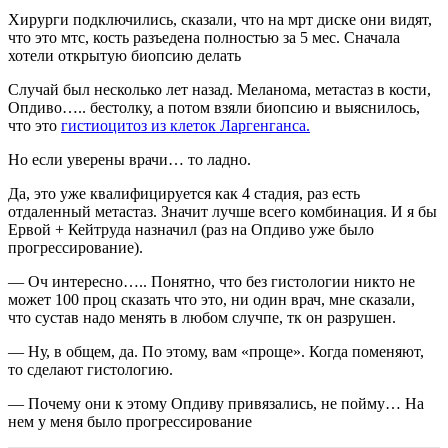
Хирурги подключились, сказали, что на мрт диске они видят,
что это мтс, кость разъедена полностью за 5 мес. Сначала
хотели открытую биопсию делать
Случай был несколько лет назад. Меланома, метастаз в кости,
Опдиво….. бестолку, а потом взяли биопсию и выяснилось,
что это
гистиоцитоз из клеток Ларгенганса.
Но если уверены врачи… то ладно.
Да, это уже квалифицируется как 4 стадия, раз есть
отдаленный метастаз. Значит лучше всего комбинация. И я бы
Ервой + Кейтруда назначил (раз на Опдиво уже было
прогрессирование).
— Оч интересно….. Понятно, что без гистологии никто не
может 100 проц сказать что это, ни один врач, мне сказали,
что сустав надо менять в любом случпе, тк он разрушен.
— Ну, в общем, да. По этому, вам «проще». Когда поменяют,
то сделают гистологию.
— Почему они к этому Опдиву привязались, не пойму… На
нем у меня было прогрессирование