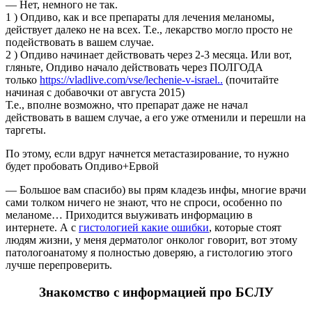
— Нет, немного не так.
1 ) Опдиво, как и все препараты для лечения меланомы,
действует далеко не на всех. Т.е., лекарство могло просто не
подействовать в вашем случае.
2 ) Опдиво начинает действовать через 2-3 месяца. Или вот,
гляньте, Опдиво начало действовать через ПОЛГОДА
только
https://vladlive.com/vse/lechenie-v-israel..
(почитайте
начиная с добавочки от августа 2015)
Т.е., вполне возможно, что препарат даже не начал
действовать в вашем случае, а его уже отменили и перешли на
таргеты.
По этому, если вдруг начнется метастазирование, то нужно
будет пробовать Опдиво+Ервой
— Большое вам спасибо) вы прям кладезь инфы, многие врачи
сами толком ничего не знают, что не спроси, особенно по
меланоме… Приходится выуживать информацию в
интернете. А с
гистологией какие ошибки
, которые стоят
людям жизни, у меня дерматолог онколог говорит, вот этому
патологоанатому я полностью доверяю, а гистологию этого
лучше перепроверить.
Знакомство с информацией про БСЛУ