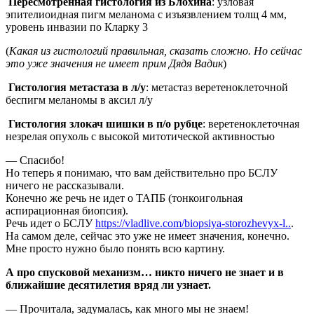
Пересмотренная гистология из Блохина
: узловая
эпителиоидная пигм меланома с изъязвлением толщ 4 мм,
уровень инвазии по Кларку 3
(
Какая из гистологий правильная, сказать сложно. Но сейчас
это уже значения не имеет прим Дядя Вадик
)
Гистология метастаза в л/у
: метастаз веретеноклеточной
беспигм меланомы в аксил л/у
Гистология злокач шишки в п/о рубце
: веретеноклеточная
незрелая опухоль с высокой митотической активностью
— Спасибо!
Но теперь я понимаю, что вам действительно про БСЛУ
ничего не рассказывали.
Конечно же речь не идет о ТАПБ (тонкоигольная
аспирационная биопсия).
Речь идет о БСЛУ
https://vladlive.com/biopsiya-storozhevyx-l..
.
На самом деле, сейчас это уже не имеет значения, конечно.
Мне просто нужно было понять всю картину.
А про спусковой механизм… никто ничего не знает и в
ближайшие десятилетия вряд ли узнает.
— Прочитала, задумалась, как много мы не знаем!