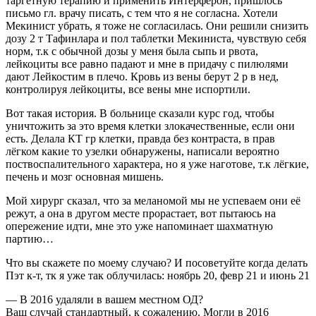
таргетную терапию и применить Интерферон, пришлось
письмо гл. врачу писать, с тем что я не согласна. Хотели
Мекинист убрать, я тоже не согласилась. Они решили снизить
дозу 2 т Тафинлара и пол таблетки Мекиниста, чувствую себя
норм, т.к с обычной дозы у меня была сыпь и рвота,
лейкоциты все равно падают и мне в придачу с пилюлями
дают Лейкостим в плечо. Кровь из вены берут 2 р в нед,
контролируя лейкоциты, все вены мне испортили.
Вот такая история. В больнице сказали курс год, чтобы
уничтожить за это время клетки злокачественные, если они
есть. Делала КТ гр клетки, правда без контраста, в прав
лёгком какие то узелки обнаружены, написали вероятно
поствоспалительного характера, но я уже наготове, т.к лёгкие,
печень и мозг основная мишень.
Мой хирург сказал, что за меланомой мы не успеваем они её
режут, а она в другом месте прорастает, вот пытаюсь на
опережение идти, мне это уже напоминает шахматную
партию…
Что вы скажете по моему случаю? И посоветуйте когда делать
Пэт к-т, тк я уже так облучилась: ноябрь 20, февр 21 и июнь 21
— В 2016 удаляли в вашем местном ОД?
Ваш случай стандартный, к сожалению. Могли в 2016