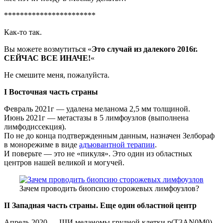
***********************
Как-то так.
Вы можете возмутиться «
Это случай из далекого 2016г.
СЕЙЧАС ВСЕ ИНАЧЕ!
«
Не смешите меня, пожалуйста.
I Восточная часть страны
Февраль 2021г — удалена меланома 2,5 мм толщиной.
Июнь 2021г — метастазы в 5 лимфоузлов (выполнена
лимфодиссекция).
По не до конца подтвержденным данным, назначен Зелбораф
в монорежиме в виде
адъювантной терапии
.
И поверьте — это не «пикуля». Это один из областных
центров нашей великой и могучей.
Зачем проводить биопсию сторожевых лимфоузлов?
II Западная часть страны. Еще один областной центр
Апрель 2020 — ШИ меланомы грудной клетки p(T3AN0M0)