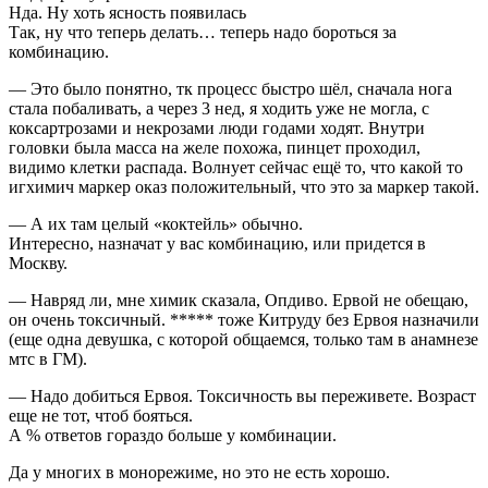
Нда. Ну хоть ясность появилась
Так, ну что теперь делать… теперь надо бороться за
комбинацию.
— Это было понятно, тк процесс быстро шёл, сначала нога
стала побаливать, а через 3 нед, я ходить уже не могла, с
коксартрозами и некрозами люди годами ходят. Внутри
головки была масса на желе похожа, пинцет проходил,
видимо клетки распада. Волнует сейчас ещё то, что какой то
игхимич маркер оказ положительный, что это за маркер такой.
— А их там целый «коктейль» обычно.
Интересно, назначат у вас комбинацию, или придется в
Москву.
— Навряд ли, мне химик сказала, Опдиво. Ервой не обещаю,
он очень токсичный. ***** тоже Китруду без Ервоя назначили
(еще одна девушка, с которой общаемся, только там в анамнезе
мтс в ГМ).
— Надо добиться Ервоя. Токсичность вы переживете. Возраст
еще не тот, чтоб бояться.
А % ответов гораздо больше у комбинации.
Да у многих в монорежиме, но это не есть хорошо.