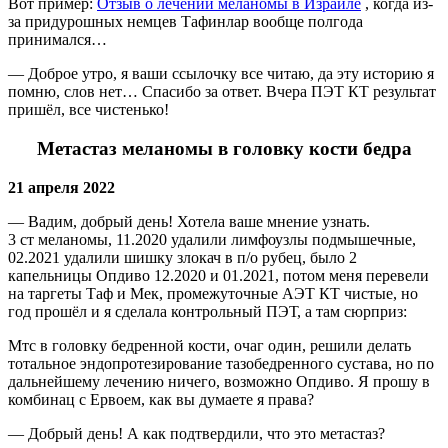
Вот пример:
Отзыв о лечении меланомы в Израиле
, когда из-
за придурошных немцев Тафинлар вообще полгода
принимался…
— Доброе утро, я ваши ссылочку все читаю, да эту историю я
помню, слов нет… Спасибо за ответ. Вчера ПЭТ КТ результат
пришёл, все чистенько!
Метастаз меланомы в головку кости бедра
21 апреля 2022
— Вадим, добрый день! Хотела ваше мнение узнать.
3 ст меланомы, 11.2020 удалили лимфоузлы подмышечные,
02.2021 удалили шишку злокач в п/о рубец, было 2
капельницы Опдиво 12.2020 и 01.2021, потом меня перевели
на таргеты Таф и Мек, промежуточные АЭТ КТ чистые, но
год прошёл и я сделала контрольный ПЭТ, а там сюрприз:
Мтс в головку бедренной кости, очаг один, решили делать
тотальное эндопротезирование тазобедренного сустава, но по
дальнейшему лечению ничего, возможно Опдиво. Я прошу в
комбинац с Ервоем, как вы думаете я права?
— Добрый день! А как подтвердили, что это метастаз?