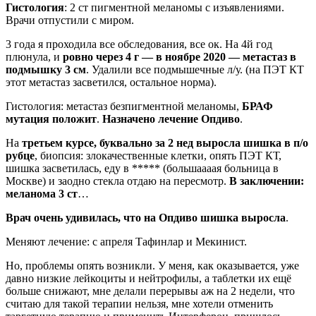
Гистология
: 2 ст пигментной меланомы с изъявлениями.
Врачи отпустили с миром.
3 года я проходила все обследования, все ок. На 4й год
плюнула, и
ровно через 4 г — в ноябре 2020 — метастаз в
подмышку 3 см
. Удалили все подмышечные л/у. (на ПЭТ КТ
этот метастаз засветился, остальное норма).
Гистология: метастаз безпигментной меланомы,
БРАФ
мутация положит
.
Назначено лечение Опдиво
.
На
третьем курсе, буквально за 2 нед выросла шишка в п/о
рубце
, биопсия: злокачественные клетки, опять ПЭТ КТ,
шишка засветилась, еду в ***** (большаааая больница в
Москве) и заодно стекла отдаю на пересмотр.
В заключении:
меланома 3 ст
…
Врач очень удивилась, что на Опдиво шишка выросла
.
Меняют лечение: с апреля Тафинлар и Мекинист.
Но, проблемы опять возникли. У меня, как оказывается, уже
давно низкие лейкоциты и нейтрофилы, а таблетки их ещё
больше снижают, мне делали перерывы аж на 2 недели, что
считаю для такой терапии нельзя, мне хотели отменить