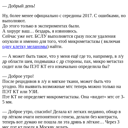
— Добрый день!
Ну, более менее официально с середины 2017. С ошибками, но
выполняют.
До этого только в экспериментах были.
А хирург ваш… бездарь, я извиняюсь.
Сейчас уже нет. БСЛУ выполняется сразу после удаления
опухоли и именно для того, чтоб микрометастазы ( включая
одну клетку меланомы
) найти.
— А может быть такое, что у меня ещё где то, например, в л/у
др области шея, подмышка с др стороны, пах, микро метастаз
сидит или бы ПЭТ КТ его изначально определила бы?
— Доброе утро!
После рецидивов в л/у и мягкие ткани, может быть что
угодно. Но выявить возможные мтс теперь можно только на
ПЭТ КТ или УЗИ.
Пэт КТ не определяет микрометастазы. Она «видит» мтс от 3-
5 мм.
— Доброе утро, спасибо! Делала кт легких недавно, обнар в
пр лёгком очаги непонятного генеза, делали без контраста,
теперь вот думаю не пошла ли эта дрянь в лёгкие… Через 3
мес пэт кт поеду в Москву делать…