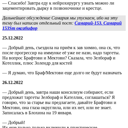
— Спасибо! Завтра еду к нейрохирургу узнать можно ли
зацементировать дырку в позвоночнике и крестце.
Дальнейшее обсуждение Самария мы упускаем, ибо на эту
тему был написан отдельный пост:
Самарий-153. Самарий
153Sm оксабифор
25.12.2022
— Добрый день, съездила на приём к зав химио, она ск, что
после прогрессир на иммунке её уже не назн, надо таргеты.
На вопрос Брафтови и Мектови? Сказала, что Зелбораф и
Котеллик, плюс Золендр для костей
— Я думаю, что Браф/Мектови еще долго не будут назначать
26.12.2022
— Добрый день, завтра наши консилиум собирают, если
предложат таргеты Зелбораф и Кателлик, соглашаться? Я
говорю, что за старье вы предлагаете, давайте Брафтови и
Мектови, она глаза округлила, или их нет, или не знает.
Записалась в Блохина на 19 января.
— Добрый!
Их еще только-только включили в практические