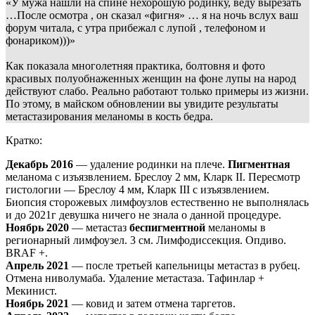
«У мужа нашли на спине нехорошую родинку, веду вырезать
…После осмотра , он сказал «фигня» … я на ночь вслух ваш
форум читала, с утра прибежал с лупой , телефоном и
фонариком)))»
Как показала многолетняя практика, болтовня и фото
красивых полуобнаженных женщин на фоне лупы на народ
действуют слабо. Реально работают только примеры из жизни.
По этому, в майском обновлении вы увидите результаты
метастазирования меланомы в кость бедра.
Кратко:
Декабрь 2016
— удаление родинки на плече.
Пигментная
меланома с изъязвлением. Бреслоу 2 мм, Кларк II. Пересмотр
гистологии — Бреслоу 4 мм, Кларк III с изъязвлением.
Биопсия сторожевых лимфоузлов естественно не выполнялась
и до 2021г девушка ничего не знала о данной процедуре.
Ноябрь 2020
— метастаз
беспигментной
меланомы в
регионарный лимфоузел. 3 см. Лимфодиссекция. Опдиво.
BRAF +.
Апрель 2021
— после третьей капельницы метастаз в рубец.
Отмена ниволумаба. Удаление метастаза. Тафинлар +
Мекинист.
Ноябрь 2021
— ковид и затем отмена таргетов.