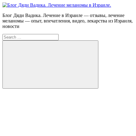
Skip
to
Блог
Блог Дяди Вадика. Лечение в Израиле — отзывы, лечение
content
Дяди
меланомы — опыт, впечатления, видео, лекарства из Израиля,
Вадика.
новости
Лечение
Search
меланомы
for:
в
Израиле.
Опыт.
Видео.
Search
FB