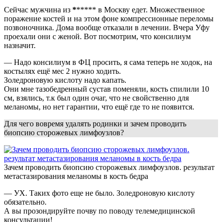
Сейчас мужчина из
*
***** в Москву едет. Множественное
поражение костей и на этом фоне компрессионные переломы
позвоночника. Дома вообще отказали в лечении. Вчера Уфу
проехали они с женой. Вот посмотрим, что консилиум
назначит.
— Надо консилиум в ФЦ просить, я сама теперь не ходок, на
костылях ещё мес 2 нужно ходить.
Золедроновую кислоту надо капать.
Они мне тазобедренный сустав поменяли, кость спилили 10
см, взялись, т.к был один очаг, что не свойственно для
меланомы, но нет гарантии, что ещё где то не появится.
Для чего вовремя удалять родинки и зачем проводить
биопсию сторожевых лимфоузлов?
Зачем проводить биопсию сторожевых лимфоузлов. результат
метастазирования меланомы в кость бедра
— УХ. Таких фото еще не было. Золедроновую кислоту
обязательно.
А вы прозондируйте почву по поводу телемедицинской
консультации!