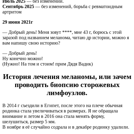
Июль 2025
— без изменений.
Сентябрь 2025
— без изменений, борьба с ревматоидным
артритом
29 июня 2021г
— Добрый день! Меня зовут ****, мне 43 г, борюсь с этой
заразой под названием меланома, читаю др истории, можно я
вам напишу свою историю?
— Добрый день!
Ну конечно можно!
(Нужно! На том и стоим! прим Дядя Вадик)
История лечения меланомы, или зачем
проводить биопсию сторожевых
лимфоузлов.
В 2014 г съездили в Египет, после этого на плече обычная
родинка стала увеличиваться в размерах. Я не обращала
внимание и летом в 2016 она стала менять форму,
шелушиться, размер 5 мм.
В ноябре я её случайно содрала и в декабре родинку удалили.