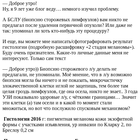
— Доброе утро!
Ну, я 9 лет уже блог веду… немного изучил проблему.
А БСЛУ (биопсию сторожевых лимфоузлов) вам никто не
предлагал после удаления первичной опухоли? Или даже не
так: упоминал ли хоть кто-нибудь эту процедуру?
И еще, вы можете мне написать/сфотографировать результат
гистологии (подробную расшифровку «2 стадия меланомы»).
Буду очень признателен. Какие-то личные данные меня не
интересуют. Только сам текст
— Доброе утро)) Биопсию сторожевого л/у делать не
предлагали, не упоминали. Моё мнение, что в л/у возможно
биопсия могла бы ничего и не показать, микрочастичку
злокачественной клетки иглой не зацепишь, тем более там
целая гроздь лимфоузлов, где она осела, никто не знает.. 3 года
УЗИ показывало здоровые л/у, с чёткими границами… Значит
эти клетки (а) там осели и в какой то момент стали
множиться, но вот что послужило спусковым механизмом?
Гистология 2016
г: пигментная меланома кожи экзофитной
формы с участками изъявления, ур инвазии по Кларку 2, по
Бреслоу 0,2 см