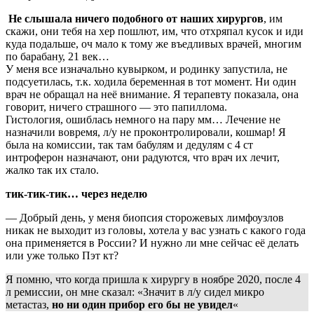
Не слышала ничего подобного от наших хирургов
, им
скажи, они тебя на хер пошлют, им, что отхряпал кусок и иди
куда подальше, оч мало к тому же въедливых врачей, многим
по барабану, 21 век…
У меня все изначально кувырком, и родинку запустила, не
подсуетилась, т.к. ходила беременная в тот момент. Ни один
врач не обращал на неё внимание. Я терапевту показала, она
говорит, ничего страшного — это папиллома.
Гистология, ошиблась немного на пару мм… Лечение не
назначили вовремя, л/у не проконтролировали, кошмар! Я
была на комиссии, так там бабулям и дедулям с 4 ст
интроферон назначают, они радуются, что врач их лечит,
жалко так их стало.
тик-тик-тик… через неделю
— Добрый день, у меня биопсия сторожевых лимфоузлов
никак не выходит из головы, хотела у вас узнать с какого года
она применяется в России? И нужно ли мне сейчас её делать
или уже только Пэт кт?
Я помню, что когда пришла к хирургу в ноябре 2020, после 4
л ремиссии, он мне сказал: «Значит в л/у сидел микро
метастаз,
но ни один прибор его бы не увидел
«