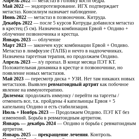
Апрель 2022
— метастаз в головку кости бедра.
Май 2022
— эндопротезирование. ИГХ подтверждает
метастаз. Консилиум назначает наблюдение.
Июнь 2022
— метастаз в позвоночник. Китруда.
Декабрь 2022
— после 5 курсов Китруды добавился метастаз
в крестец (5 см). Назначена комбинация Ервой + Опдиво +
облучение позвоночника и крестца.
Январь 2023
— облучение
Март 2023
— закончен курс комбинации Ервой + Опдиво.
Метастаз в лимфоузле (ТАПБ) и нечто в надпочечниках.
Назначена таргетная терапия, но продолжаем Опдиво.
Апрель 2023
— л/у пропал. В конце месяца ПЭТ КТ.
Положительная динамика в крестце и позвоночнике, но
появление новых метастазов.
Май 2023
— пересмотр диска + УЗИ. Нет там никаких новых
метастазов. Выявлен
ревматоидный артрит
как побочное
явление на иммунотерапию.
Дилемма
: продолжать иммунку / перейти на таргеты /
отменить все, т.к. пройдены 4 капельницы Ервоя + 5
капельниц Опдиво и есть стабилизация.
Июль + Ноябрь 2023
— Продолжаем Опдиво. ПЭТ КТ без
изменений. Борьба в ревматоидным артритом.
Январь — декабрь 2024
— Опдиво и борьба с ревматоидным
артритом.
Январь 2025
—
прекращение лечения
. Контроль.