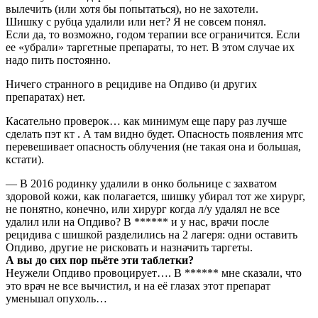
вылечить (или хотя бы попытаться), но не захотели.
Шишку с рубца удалили или нет? Я не совсем понял.
Если да, то возможно, годом терапии все ограничится. Если
ее «убрали» таргетные препараты, то нет. В этом случае их
надо пить постоянно.
Ничего странного в рецидиве на Опдиво (и других
препаратах) нет.
Касательно проверок… как минимум еще пару раз лучше
сделать пэт кт . А там видно будет. Опасность появления мтс
перевешивает опасность облучения (не такая она и большая,
кстати).
— В 2016 родинку удалили в онко больнице с захватом
здоровой кожи, как полагается, шишку убирал тот же хирург,
не понятно, конечно, или хирург когда л/у удалял не все
удалил или на Опдиво? В ****** и у нас, врачи после
рецидива с шишкой разделились на 2 лагеря: одни оставить
Опдиво, другие не рисковать и назначить таргеты.
А вы до сих пор пьёте эти таблетки?
Неужели Опдиво провоцирует…. В ****** мне сказали, что
это врач не все вычистил, и на её глазах этот препарат
уменьшал опухоль…