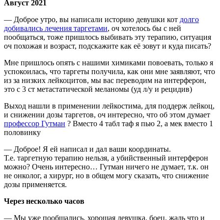
Август 2021
— Доброе утро, вы написали историю девушки кот
долго
добивались лечения таргетами
, оч хотелось бы с ней
пообщаться, тоже пришлось выбивать эту терапию, ситуация
оч похожая и возраст, подскажите как её зовут и куда писать?
Мне пришлось опять с нашими химиками повоевать, только я
успокоилась, что таргеты получила, как они мне заявляют, что
из за низких лейкоцитов, мы вас переводим на интерферон,
это с 3 ст метастатической меланомы (уд л/у и рецидив)
Выход нашли в применении лейкостима, для поддерж лейкоц,
и снижении дозы таргетов, оч интересно, что об этом думает
профессор Гутман
? Вместо 4 табл таф я пью 2, а мек вместо 1
половинку
— Доброе! Я ей написал и дал ваши координаты.
Т.е. таргетную терапию нельзя, а убийственный интерферон
можно? Очень интересно… Гутман ничего не думает, т.к. он
не онколог, а хирург, но в общем могу сказать, что снижение
дозы применяется.
Через несколько часов
— Мы уже пообщались, хорошая девушка, боец, жаль что и