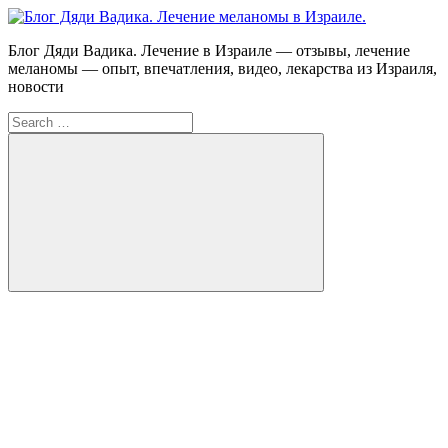
Skip
to
Блог
Блог Дяди Вадика. Лечение в Израиле — отзывы, лечение
content
Дяди
меланомы — опыт, впечатления, видео, лекарства из Израиля,
Вадика.
новости
Лечение
Search
меланомы
for:
в
Израиле.
Опыт.
Видео.
Search
FB