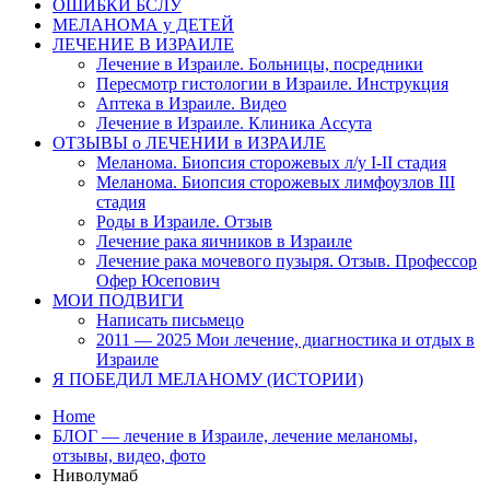
ОШИБКИ БСЛУ
МЕЛАНОМА у ДЕТЕЙ
ЛЕЧЕНИЕ В ИЗРАИЛЕ
Лечение в Израиле. Больницы, посредники
Пересмотр гистологии в Израиле. Инструкция
Аптека в Израиле. Видео
Лечение в Израиле. Клиника Ассута
ОТЗЫВЫ о ЛЕЧЕНИИ в ИЗРАИЛЕ
Меланома. Биопсия сторожевых л/у I-II стадия
Меланома. Биопсия сторожевых лимфоузлов III
стадия
Роды в Израиле. Отзыв
Лечение рака яичников в Израиле
Лечение рака мочевого пузыря. Отзыв. Профессор
Офер Юсепович
МОИ ПОДВИГИ
Написать письмецо
2011 — 2025 Мои лечение, диагностика и отдых в
Израиле
Я ПОБЕДИЛ МЕЛАНОМУ (ИСТОРИИ)
Home
БЛОГ — лечение в Израиле, лечение меланомы,
отзывы, видео, фото
Ниволумаб