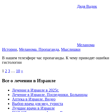
Дядя Вадик
Меланома
Истории
,
Меланома. Пропаганда
,
Мыслишки
В нашем телеэфире час пропаганды. К чему приводят ошибки
гистологии
Пагинация
Next
1
2
3
…
10
»
Posts
записей
Все о лечении в Израиле
Лечение в Израиле в 2025г.
Лечение в Израиле. Посредники. Больницы
Аптека в Израиле. Видео
Выбор врача для мед. туриста
Лучшие врачи в Израиле