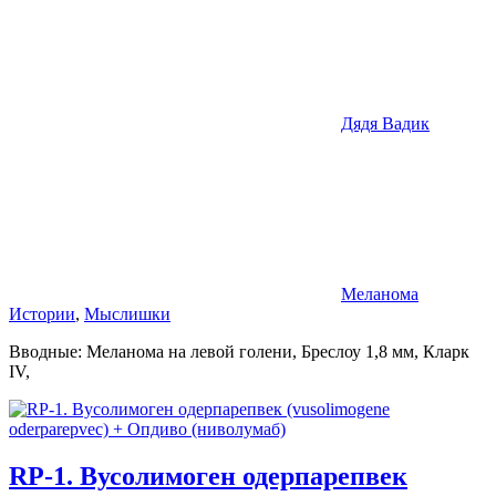
Дядя Вадик
Меланома
Истории
,
Мыслишки
Вводные: Меланома на левой голени, Бреслоу 1,8 мм, Кларк
IV,
RP-1. Вусолимоген одерпарепвек