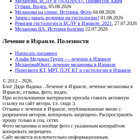
Меланома. БСЛУ и «NADINA». Профессор Хаим
Гутман. Видео.
05.08.2026
Меланома на спине. История. Фото
04.08.2026
Зачем сдавать родинки на гистологию?
01.08.2026
Ревизия гистологии и БСЛУ в Израиле. 2021.
27.07.2026
Меланома IIА. История болезни
22.07.2026
Лечение в Израиле. Полезности
Написать письмецо
Альфа Медикал Групп — лечение в Израиле
МеланомаЮнит- лечение меланомы в Израиле
Пересмотр КТ, МРТ, ПЭТ КТ и гистологии в Израиле
© 2012 - 2026.
Блог Дяди Вадика . Лечение в Израиле, лечение меланомы в
Израиле, отзывы, фото, видео.
При использовании материалов просьба ставить активную
ссылку на сайт автора, т.е. сюда :).
Отзывы о лечении в Израиле, опубликованные мною с
разрешения авторов, копировать запрещено. Распространять
прошу только в соц. сетях.
Фото меланомы и вообще фото с указанным копирайтом
копировать запрещено.
Сайт является исключительно информационным.