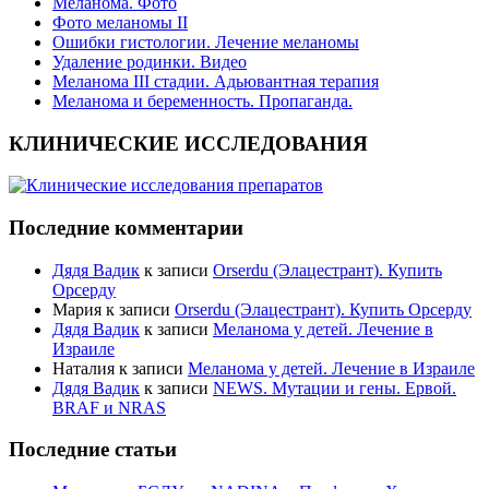
Меланома. Фото
Фото меланомы II
Ошибки гистологии. Лечение меланомы
Удаление родинки. Видео
Меланома III стадии. Адьювантная терапия
Меланома и беременность. Пропаганда.
КЛИНИЧЕСКИЕ ИССЛЕДОВАНИЯ
Последние комментарии
Дядя Вадик
к записи
Orserdu (Элацестрант). Купить
Орсерду
Мария
к записи
Orserdu (Элацестрант). Купить Орсерду
Дядя Вадик
к записи
Меланома у детей. Лечение в
Израиле
Наталия
к записи
Меланома у детей. Лечение в Израиле
Дядя Вадик
к записи
NEWS. Мутации и гены. Ервой.
BRAF и NRAS
Последние статьи