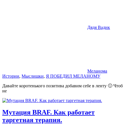
Дядя Вадик
Меланома
Истории
,
Мыслишки
,
Я ПОБЕДИЛ МЕЛАНОМУ
Давайте коротенького позитива добавим себе в ленту 🙂 Чтоб
не
Мутация BRAF. Как работает
таргетная терапия.