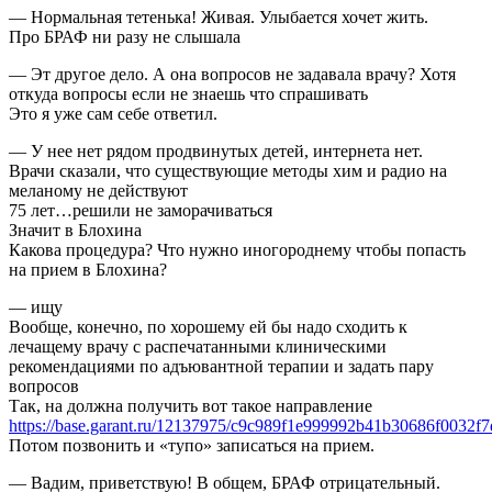
— Нормальная тетенька! Живая. Улыбается хочет жить.
Про БРАФ ни разу не слышала
— Эт другое дело. А она вопросов не задавала врачу? Хотя
откуда вопросы если не знаешь что спрашивать
Это я уже сам себе ответил.
— У нее нет рядом продвинутых детей, интернета нет.
Врачи сказали, что существующие методы хим и радио на
меланому не действуют
75 лет…решили не заморачиваться
Значит в Блохина
Какова процедура? Что нужно иногороднему чтобы попасть
на прием в Блохина?
— ищу
Вообще, конечно, по хорошему ей бы надо сходить к
лечащему врачу с распечатанными клиническими
рекомендациями по адъювантной терапии и задать пару
вопросов
Так, на должна получить вот такое направление
https://base.garant.ru/12137975/c9c989f1e999992b41b30686f0032f7
Потом позвонить и «тупо» записаться на прием.
— Вадим, приветствую! В общем, БРАФ отрицательный.