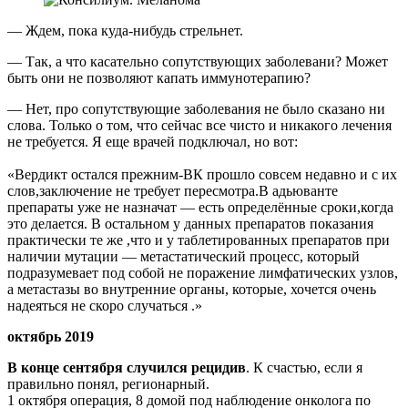
— Ждем, пока куда-нибудь стрельнет.
— Так, а что касательно сопутствующих заболевани? Может
быть они не позволяют капать иммунотерапию?
— Нет, про сопутствующие заболевания не было сказано ни
слова. Только о том, что сейчас все чисто и никакого лечения
не требуется. Я еще врачей подключал, но вот:
«Вердикт остался прежним-ВК прошло совсем недавно и с их
слов,заключение не требует пересмотра.В адьюванте
препараты уже не назначат — есть определённые сроки,когда
это делается. В остальном у данных препаратов показания
практически те же ,что и у таблетированных препаратов при
наличии мутации — метастатический процесс, который
подразумевает под собой не поражение лимфатических узлов,
а метастазы во внутренние органы, которые, хочется очень
надеяться не скоро случаться .»
октябрь 2019
В конце сентября случился рецидив
. К счастью, если я
правильно понял, регионарный.
1 октября операция, 8 домой под наблюдение онколога по