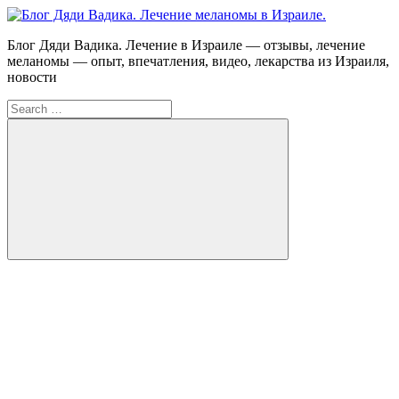
Skip
to
Блог
Блог Дяди Вадика. Лечение в Израиле — отзывы, лечение
content
Дяди
меланомы — опыт, впечатления, видео, лекарства из Израиля,
Вадика.
новости
Лечение
Search
меланомы
for:
в
Израиле.
Опыт.
Видео.
Search
FB