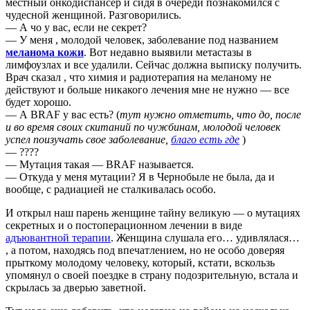
местный онкодиспансер и сидя в очереди познакомился с
чудесной женщиной. Разговорились.
— А чо у вас, если не секрет?
— У меня , молодой человек, заболевание под названием
меланома кожи
. Вот недавно выявили метастазы в
лимфоузлах и все удалили. Сейчас должна выписку получить.
Врач сказал , что химия и радиотерапия на меланому не
действуют и больше никакого лечения мне не нужно — все
будет хорошо.
— А BRAF у вас есть? (
тут нужно отметить, что до, после
и во время своих скитаний по чужбинам, молодой человек
успел поизучать свое заболевание,
благо есть где
)
— ????
— Мутация такая — BRAF называется.
— Откуда у меня мутации? Я в Чернобыле не была, да и
вообще, с радиацией не сталкивалась особо.
И открыл наш парень женщине тайну великую — о мутациях
секретных и о постоперационном лечении в виде
адъювантной терапии
. Женщина слушала его… удивлялася…
, а потом, находясь под впечатлением, но не особо доверяя
прыткому молодому человеку, который, кстати, вскользь
упомянул о своей поездке в страну подозрительную, встала и
скрылась за дверью заветной.