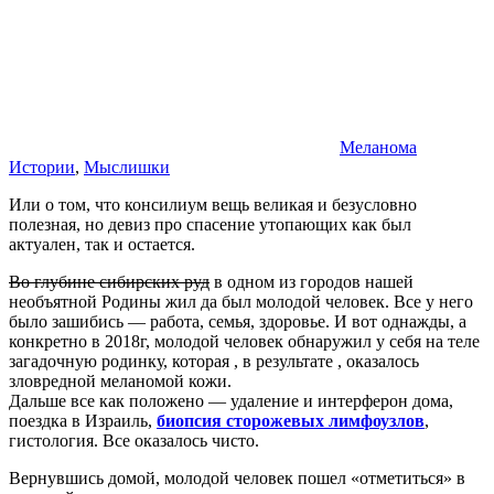
Меланома
Истории
,
Мыслишки
Или о том, что консилиум вещь великая и безусловно
полезная, но девиз про спасение утопающих как был
актуален, так и остается.
Во глубине сибирских руд
в одном из городов нашей
необъятной Родины жил да был молодой человек. Все у него
было зашибись — работа, семья, здоровье. И вот однажды, а
конкретно в 2018г, молодой человек обнаружил у себя на теле
загадочную родинку, которая , в результате , оказалось
зловредной меланомой кожи.
Дальше все как положено — удаление и интерферон дома,
поездка в Израиль,
биопсия сторожевых лимфоузлов
,
гистология. Все оказалось чисто.
Вернувшись домой, молодой человек пошел «отметиться» в