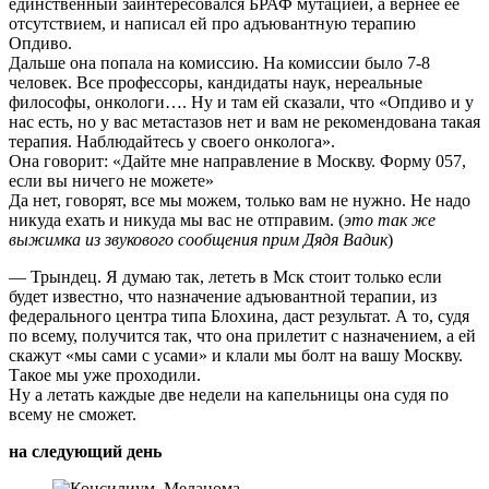
единственный заинтересовался БРАФ мутацией, а вернее ее
отсутствием, и написал ей про адъювантную терапию
Опдиво.
Дальше она попала на комиссию. На комиссии было 7-8
человек. Все профессоры, кандидаты наук, нереальные
философы, онкологи…. Ну и там ей сказали, что «Опдиво и у
нас есть, но у вас метастазов нет и вам не рекомендована такая
терапия. Наблюдайтесь у своего онколога».
Она говорит: «Дайте мне направление в Москву. Форму 057,
если вы ничего не можете»
Да нет, говорят, все мы можем, только вам не нужно. Не надо
никуда ехать и никуда мы вас не отправим. (
это так же
выжимка из звукового сообщения прим Дядя Вадик
)
— Трындец. Я думаю так, лететь в Мск стоит только если
будет известно, что назначение адъювантной терапии, из
федерального центра типа Блохина, даст результат. А то, судя
по всему, получится так, что она прилетит с назначением, а ей
скажут «мы сами с усами» и клали мы болт на вашу Москву.
Такое мы уже проходили.
Ну а летать каждые две недели на капельницы она судя по
всему не сможет.
на следующий день