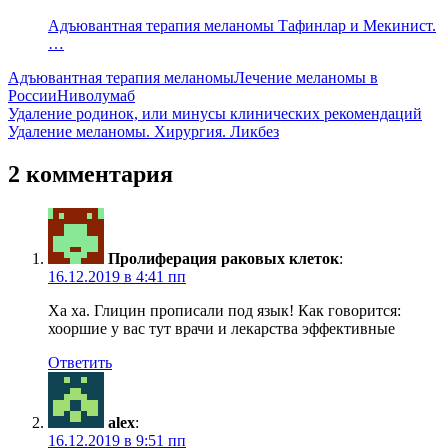
Адъювантная терапия меланомы Тафинлар и Мекинист.
…
Адъювантная терапия меланомы
Лечение меланомы в
России
Ниволумаб
Навигация
Previous
Удаление родинок, или минусы клинических рекомендаций
Post:
Next
Удаление меланомы. Хирургия. Ликбез
по
Post:
записям
2 комментария
Пролиферация раковых клеток
:
16.12.2019 в 4:41 пп
Ха ха. Глицин прописали под язык! Как говорится:
хооршие у вас тут врачи и лекарства эффективные
Ответить
alex
:
16.12.2019 в 9:51 пп