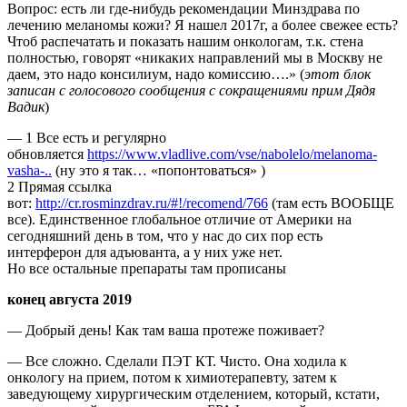
Вопрос: есть ли где-нибудь рекомендации Минздрава по
лечению меланомы кожи? Я нашел 2017г, а более свежее есть?
Чтоб распечатать и показать нашим онкологам, т.к. стена
полностью, говорят «никаких направлений мы в Москву не
даем, это надо консилиум, надо комиссию….» (
этот блок
записан с голосового сообщения с сокращениями прим Дядя
Вадик
)
— 1 Все есть и регулярно
обновляется
https://www.vladlive.com/vse/nabolelo/melanoma-
vasha-..
(ну это я так… «попонтоваться» )
2 Прямая ссылка
вот:
http://cr.rosminzdrav.ru/#!/recomend/766
(там есть ВООБЩЕ
все). Единственное глобальное отличие от Америки на
сегодняшний день в том, что у нас до сих пор есть
интерферон для адъюванта, а у них уже нет.
Но все остальные препараты там прописаны
конец августа 2019
— Добрый день! Как там ваша протеже поживает?
— Все сложно. Сделали ПЭТ КТ. Чисто. Она ходила к
онкологу на прием, потом к химиотерапевту, затем к
заведующему хирургическим отделением, который, кстати,