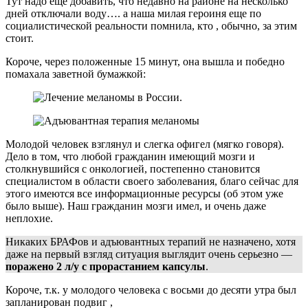
Тут надо еще добавить, что недавно на районе на несколько
дней отключали воду…. а наша милая героиня еще по
социалистической реальности помнила, кто , обычно, за этим
стоит.
Короче, через положенные 15 минут, она вышла и победно
помахала заветной бумажкой:
Молодой человек взглянул и слегка офигел (мягко говоря).
Дело в том, что любой гражданин имеющий мозги и
столкнувшийся с онкологией, постепенно становится
специалистом в области своего заболевания, благо сейчас для
этого имеются все информационные ресурсы (об этом уже
было выше). Наш гражданин мозги имел, и очень даже
неплохие.
Никаких БРАФов и адъювантных терапий не назначено, хотя
даже на первый взгляд ситуация выглядит очень серьезно —
поражено 2 л/у с прорастанием капсулы
.
Короче, т.к. у молодого человека с восьми до десяти утра был
запланирован подвиг ,