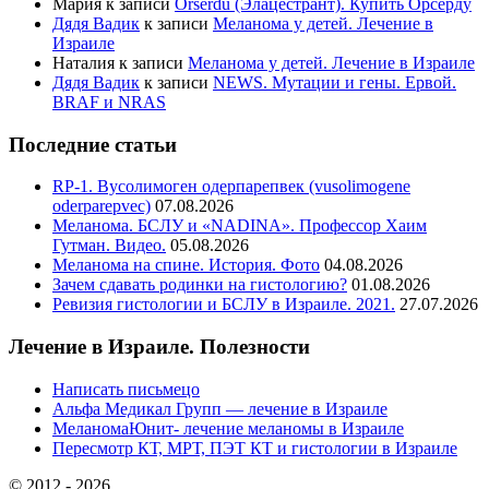
Мария
к записи
Orserdu (Элацестрант). Купить Орсерду
Дядя Вадик
к записи
Меланома у детей. Лечение в
Израиле
Наталия
к записи
Меланома у детей. Лечение в Израиле
Дядя Вадик
к записи
NEWS. Мутации и гены. Ервой.
BRAF и NRAS
Последние статьи
RP-1. Вусолимоген одерпарепвек (vusolimogene
oderparepvec)
07.08.2026
Меланома. БСЛУ и «NADINA». Профессор Хаим
Гутман. Видео.
05.08.2026
Меланома на спине. История. Фото
04.08.2026
Зачем сдавать родинки на гистологию?
01.08.2026
Ревизия гистологии и БСЛУ в Израиле. 2021.
27.07.2026
Лечение в Израиле. Полезности
Написать письмецо
Альфа Медикал Групп — лечение в Израиле
МеланомаЮнит- лечение меланомы в Израиле
Пересмотр КТ, МРТ, ПЭТ КТ и гистологии в Израиле
© 2012 - 2026.