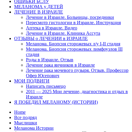
ОШИБКИ БСЛУ
МЕЛАНОМА у ДЕТЕЙ
ЛЕЧЕНИЕ В ИЗРАИЛЕ
Лечение в Израиле. Больницы, посредники
Пересмотр гистологии в Израиле. Инструкция
Аптека в Израиле. Видео
Лечение в Израиле. Клиника Ассута
ОТЗЫВЫ о ЛЕЧЕНИИ в ИЗРАИЛЕ
Меланома. Биопсия сторожевых л/у I-II стадия
Меланома. Биопсия сторожевых лимфоузлов III
стадия
Роды в Израиле. Отзыв
Лечение рака яичников в Израиле
Лечение рака мочевого пузыря. Отзыв. Профессор
Офер Юсепович
МОИ ПОДВИГИ
Написать письмецо
2011 — 2025 Мои лечение, диагностика и отдых в
Израиле
Я ПОБЕДИЛ МЕЛАНОМУ (ИСТОРИИ)
Home
Все подряд
Мыслишки
Меланома Истории