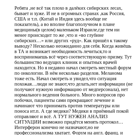
Ребята ,не всё так плохо в далёких сибирских лесах,
бывает и хуже. И не в огромных странах ,как Россия,
США и т.п. (Китай и Индия здесь вообще не
показатель), а во вполне благополучном в плане
медицины(в целом) маленьком Израиле,где тем ни
менее происходит то же ,что и «во глубине
сибирских…» или других «руд». Как пришёл к такому
выводу? Несколько неожиданно для себя. Когда живёшь
в ТА и возникает необходимость лечиться,то и
воспринимаешь всё через соответствующую призму. Тут
большинство ведущих клиник и опытных врачей
находится. Но я недавно начал смотреть местный форум
по онкологии. В нём несколько разделов. Меланома
тоже есть. Начал смотреть и увидел,что ситуация
похожая…люди не знают,что делать,нет информации (не
получают нужную информацию от медперсонала), нет
нормального ведения больного. Много вопросов про
побочки, пациенты сами прекращают лечение и
начинают что принимать против температуры или
поноса ит.п. А где медики? Медики в приёмный покой
отправляют и всё. А ТУТ НУЖЕН АНАЛИЗ
СИТУАЦИИ возможно придётся менять протокол…
Интерферон конечно не назначают,но не
профессионализма хватает. Форум на англ. франц. и