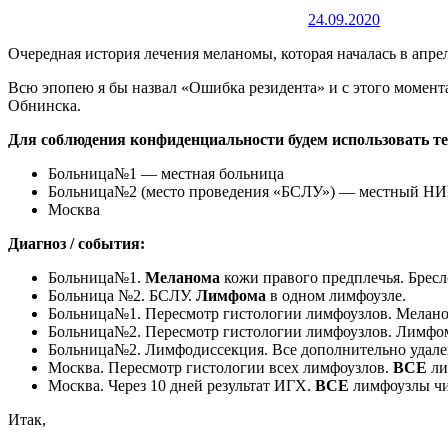
24.09.2020
Очередная история лечения меланомы, которая началась в апреле
Всю эпопею я бы назвал «Ошибка резидента» и с этого момента
Обнинска.
Для соблюдения конфиденциальности будем использовать т
Больница№1 — местная больница
Больница№2 (место проведения «БСЛУ») — местный Н
Москва
Диагноз / события:
Больница№1.
Меланома
кожи правого предплечья. Бресло
Больница №2. БСЛУ.
Лимфома
в одном лимфоузле.
Больница№1. Пересмотр гистологии лимфоузлов. Мелан
Больница№2. Пересмотр гистологии лимфоузлов. Лимфо
Больница№2. Лимфодиссекция. Все дополнительно удал
Москва. Пересмотр гистологии всех лимфоузлов.
ВСЕ
ли
Москва. Через 10 дней результат ИГХ.
ВСЕ
лимфоузлы ч
Итак,