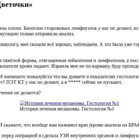
Цветочки»
ень плохи. Биопсию сторожевых лимфоузлов у нас не делают, иск
 мутацию только отправили анализ.
онкологу, мне сказали всё хорошо, наблюдаем. А это была уже г
мия тяжёлой формы, отягощенная лейкопения и лимфопения, а по
казатели крови падают. Израиль мне не по карману, буду проходи
 напишите пожалуйста что вы думаете а показателях гистологи
 ПЭТ КТ у нас не делают, а в ***** сейчас не пускают.
чение не делается?
История лечения меланомы. Гистология №1
 И скажите, что вообще вам назначил врач (кроме анализа на БРА
перед операцией я сделала УЗИ внутренних органов и лимфоузл