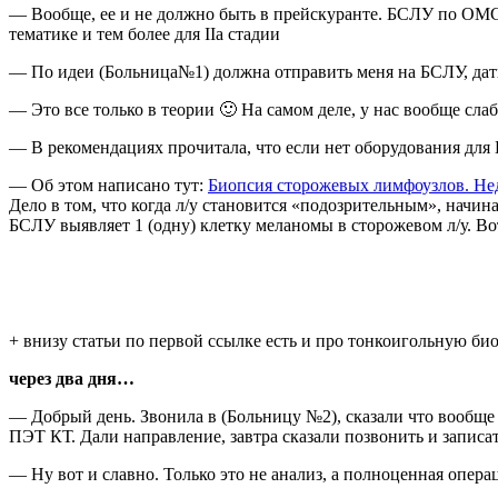
— Вообще, ее и не должно быть в прейскуранте. БСЛУ по ОМС
тематике и тем более для IIa стадии
— По идеи (Больница№1) должна отправить меня на БСЛУ, дат
— Это все только в теории 🙂 На самом деле, у нас вообще слаб
— В рекомендациях прочитала, что если нет оборудования дл
— Об этом написано тут:
Биопсия сторожевых лимфоузлов. Не
Дело в том, что когда л/у становится «подозрительным», начина
БСЛУ выявляет 1 (одну) клетку меланомы в сторожевом л/у. Вот
+ внизу статьи по первой ссылке есть и про тонкоигольную био
через два дня…
— Добрый день. Звонила в (Больницу №2), сказали что вообще д
ПЭТ КТ. Дали направление, завтра сказали позвонить и записат
— Ну вот и славно. Только это не анализ, а полноценная опера