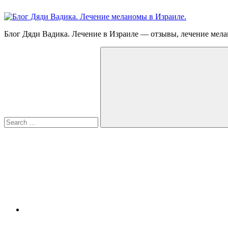
Skip
to
content
Блог
Блог Дяди Вадика. Лечение в Израиле — отзывы, лечение мела
Дяди
Search
Вадика.
for:
Лечение
меланомы
в
Израиле.
Опыт.
Видео.
Search
FB
YouTube