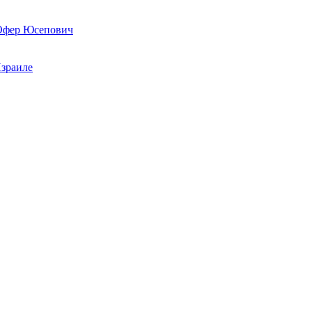
 Офер Юсепович
Израиле