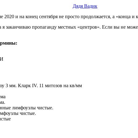
Дядя Вадик
 2020 и на конец сентября не просто продолжается, а «конца и к
 я заканчиваю пропаганду местных «центров». Если вы не может
ермины:
ИИ
у 3 мм. Кларк IV. 11 митозов на кв/мм
ома
ма.
енные лимфоузлы чистые.
мфоузлы чистые.
истые