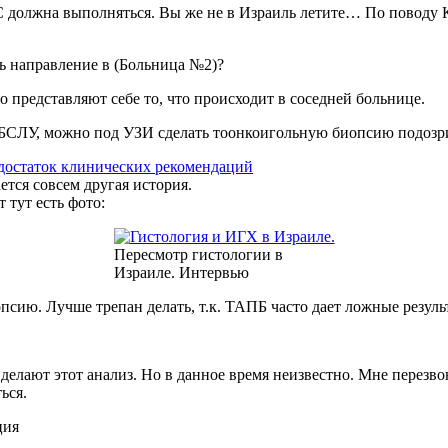
 должна выполняться. Вы же не в Израиль летите… По поводу К
ь направление в (Больница №2)?
о представляют себе то, что происходит в соседней больнице.
я БСЛУ, можно под УЗИ сделать тоонкоигольную биопсию подоз
достаток клинических рекомендаций
ется совсем другая история.
 тут есть фото:
Пересмотр гистологии в
Израиле. Интервью
псию. Лучше трепан делать, т.к. ТАПБ часто дает ложные резуль
елают этот анализ. Но в данное время неизвестно. Мне перезвоня
ься.
ция