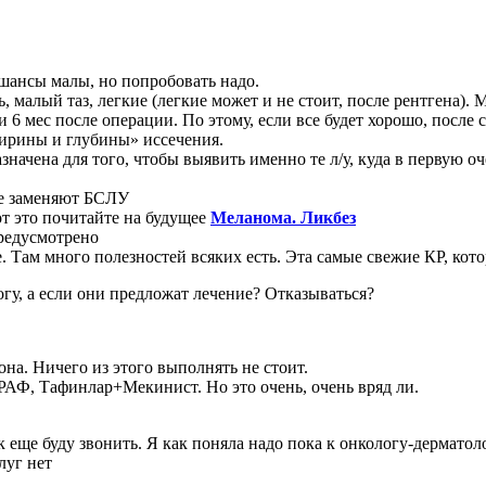
о шансы малы, но попробовать надо.
, малый таз, легкие (легкие может и не стоит, после рентгена).
 6 мес после операции. По этому, если все будет хорошо, после
ширины и глубины» иссечения.
начена для того, чтобы выявить именно те л/у, куда в первую о
не заменяют БСЛУ
т это почитайте на будущее
Меланома. Ликбез
предусмотрено
тайте. Там много полезностей всяких есть. Эта самые свежие КР,
гу, а если они предложат лечение? Отказываться?
на. Ничего из этого выполнять не стоит.
АФ, Тафинлар+Мекинист. Но это очень, очень вряд ли.
еще буду звонить. Я как поняла надо пока к онкологу-дерматол
луг нет