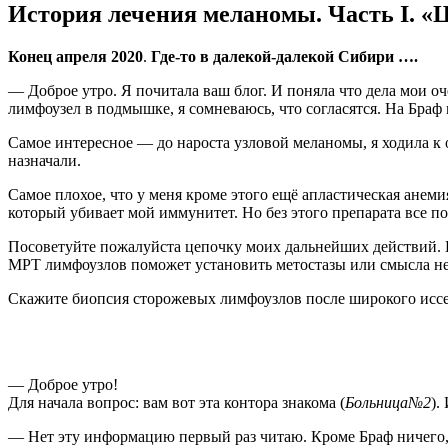
История лечения меланомы. Часть I. «
Конец апреля 2020
.
Где-то в далекой-далекой Сибири ….
— Доброе утро. Я почитала ваш блог. И поняла что дела мои оч
лимфоузел в подмышке, я сомневаюсь, что согласятся. На Браф
Самое интересное — до нароста узловой меланомы, я ходила к 
назначали.
Самое плохое, что у меня кроме этого ещё апластическая ане
который убивает мой иммунитет. Но без этого препарата все по
Посоветуйте пожалуйста цепочку моих дальнейших действий. И
МРТ лимфоузлов поможет установить метостазы или смысла нет?
Скажите биопсия сторожевых лимфоузлов после широкого иссе
— Доброе утро!
Для начала вопрос: вам вот эта контора знакома (
Больница№2
).
— Нет эту информацию первый раз читаю. Кроме Браф ничего, 