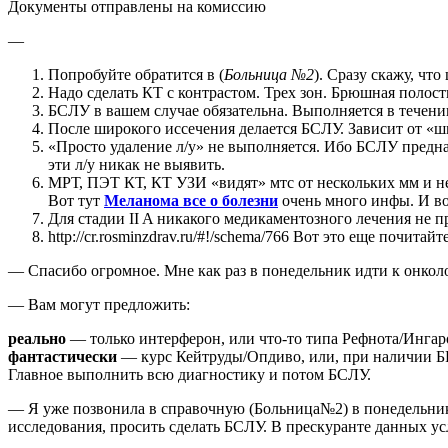
Документы отправлены на комиссию
—
Попробуйте обратится в (
Больница №2
). Сразу скажу, чт
Надо сделать КТ с контрастом. Трех зон. Брюшная полость
БСЛУ в вашем случае обязательна. Выполняется в течении
После широкого иссечения делается БСЛУ. Зависит от «
«Просто удаление л/у» не выполняется. Ибо БСЛУ предназ
эти л/у никак не выявить.
МРТ, ПЭТ КТ, КТ УЗИ «видят» мтс от нескольких мм и 
Вот тут
Меланома все о болезни
очень много инфы. И во
Для стадии II A никакого медикаментозного лечения не 
http://cr.rosminzdrav.ru/#!/schema/766 Вот это еще почи
— Спасибо огромное. Мне как раз в понедельник идти к онколо
— Вам могут предложить:
реально
— только интерферон, или что-то типа Рефнота/Ингаро
фантастически
— курс Кейтруды/Опдиво, или, при наличии БР
Главное выполнить всю диагностику и потом БСЛУ.
— Я уже позвонила в справочную (Больница№2) в понедельник 
исследования, просить сделать БСЛУ. В прескуранте данных ус