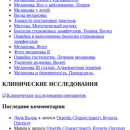
Меланома. Все о заболевании. Теория
Меланома у детей
Виды меланомы
Тонкости постановки диагноза
Митозы. Митотический индекс
Биопсия сторожевых лимфоузлов. Теория. Видео
Ошибки в выполнении биопсии сторожевых
лимфоузлов
Меланома. Фото
Фото меланомы II
Ошибки гистологии. Лечение меланомы
Удаление родинки. Видео
Меланома III стадии. Адьювантная терапия
Меланома и беременность. Пропаганда.
КЛИНИЧЕСКИЕ ИССЛЕДОВАНИЯ
Последние комментарии
Дядя Вадик
к записи
Orserdu (Элацестрант). Купить
Орсерду
Мария
к записи
Orserdu (Элацестрант). Купить Орсерду