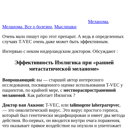
Меланома
,
Меланома. Все о болезни
,
Мыслишки
Очень мало пишут про этот препарат. А ведь в определенных
случаях T-VEC очень даже может быть эффективным.
Интервью с неким нидерландским доктором. Обсуждают :
Эффективность Имлигика при «ранней
метастатической меланоме»
Вопрошающий:
вы — старший автор интересного
исследования, посвященного оценке использования T-VEC у
пациентов, по крайней мере, с
местнораспространенной
меланомой
. Как работает Имлигик ?
Доктор ван Аккоои:
T-VEC, или
talimogene laherparepvec
,
— это онколитический вирус. Это вирус простого герпеса,
который был генетически модифицирован и имеет два метода
действия. Во-первых, он вводится внутри очага поражения,
что оказывает прямое воздействие на опухоли и уничтожает