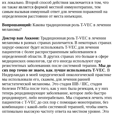
их локально. Второй способ действия заключается в том, что
он также является формой местной иммунотерапии, тем
самым вызывая иммунный ответ для лечения поражений на
определенном расстоянии от места инъекции.
Вопрошающий
:
Какова традиционная роль T-VEC в лечении
меланомы?
Доктор ван Аккоои:
Традиционная роль T-VEC в лечении
меланомы в разных странах различается. В некоторых странах
хирург-онколог будет использовать T-VEC для лечения
пациентов с более распространенным заболеванием в
определенной области. В других странах это больше в сфере
медицинских онкологов, где его иногда используют при
резистентных заболеваниях после системной терапии.
Мы до
сих пор точно не знаем, как лучше использовать T-VEC
. В
Нидерландах в моей хирургической онкологической практике
мы использовали его, скажем, для лечения ранней
метастатической меланомы. Это стадия IIIB / IIIC, стадия
болезни IVM1a после того, как у них была резекция, и у них
теперь рецидивирующее заболевание, которое либо быстро
рецидивирует, либо неоперабельно. Мы стараемся лечить этих
пациентов с T-VEC до сих пор с помощью монотерапии, без
комбинации с какой-либо системной терапией, чтобы иметь
оптимально высокую частоту ответа на местном уровне. Это