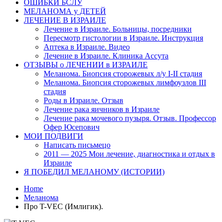
ОШИБКИ БСЛУ
МЕЛАНОМА у ДЕТЕЙ
ЛЕЧЕНИЕ В ИЗРАИЛЕ
Лечение в Израиле. Больницы, посредники
Пересмотр гистологии в Израиле. Инструкция
Аптека в Израиле. Видео
Лечение в Израиле. Клиника Ассута
ОТЗЫВЫ о ЛЕЧЕНИИ в ИЗРАИЛЕ
Меланома. Биопсия сторожевых л/у I-II стадия
Меланома. Биопсия сторожевых лимфоузлов III
стадия
Роды в Израиле. Отзыв
Лечение рака яичников в Израиле
Лечение рака мочевого пузыря. Отзыв. Профессор
Офер Юсепович
МОИ ПОДВИГИ
Написать письмецо
2011 — 2025 Мои лечение, диагностика и отдых в
Израиле
Я ПОБЕДИЛ МЕЛАНОМУ (ИСТОРИИ)
Home
Меланома
Про T-VEC (Имлигик).