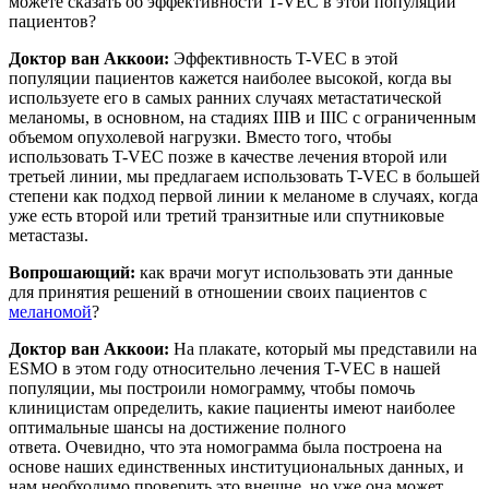
можете сказать об эффективности T-VEC в этой популяции
пациентов?
Доктор ван Аккоои:
Эффективность T-VEC в этой
популяции пациентов кажется наиболее высокой, когда вы
используете его в самых ранних случаях метастатической
меланомы, в основном, на стадиях IIIB и IIIC с ограниченным
объемом опухолевой нагрузки. Вместо того, чтобы
использовать T-VEC позже в качестве лечения второй или
третьей линии, мы предлагаем использовать T-VEC в большей
степени как подход первой линии к меланоме в случаях, когда
уже есть второй или третий транзитные или спутниковые
метастазы.
Вопрошающий
:
как врачи могут использовать эти данные
для принятия решений в отношении своих пациентов с
меланомой
?
Доктор ван Аккоои:
На плакате, который мы представили на
ESMO в этом году относительно лечения T-VEC в нашей
популяции, мы построили номограмму, чтобы помочь
клиницистам определить, какие пациенты имеют наиболее
оптимальные шансы на достижение полного
ответа. Очевидно, что эта номограмма была построена на
основе наших единственных институциональных данных, и
нам необходимо проверить это внешне, но уже она может