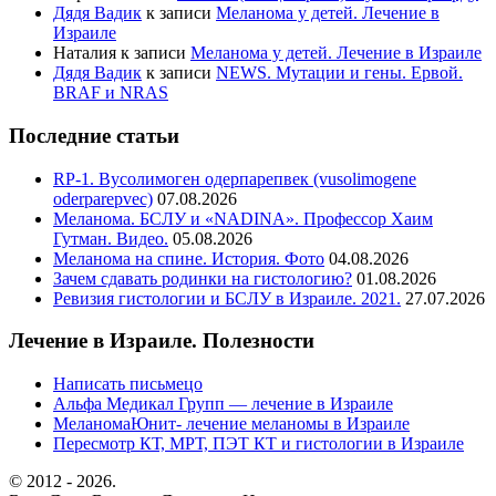
Дядя Вадик
к записи
Меланома у детей. Лечение в
Израиле
Наталия
к записи
Меланома у детей. Лечение в Израиле
Дядя Вадик
к записи
NEWS. Мутации и гены. Ервой.
BRAF и NRAS
Последние статьи
RP-1. Вусолимоген одерпарепвек (vusolimogene
oderparepvec)
07.08.2026
Меланома. БСЛУ и «NADINA». Профессор Хаим
Гутман. Видео.
05.08.2026
Меланома на спине. История. Фото
04.08.2026
Зачем сдавать родинки на гистологию?
01.08.2026
Ревизия гистологии и БСЛУ в Израиле. 2021.
27.07.2026
Лечение в Израиле. Полезности
Написать письмецо
Альфа Медикал Групп — лечение в Израиле
МеланомаЮнит- лечение меланомы в Израиле
Пересмотр КТ, МРТ, ПЭТ КТ и гистологии в Израиле
© 2012 - 2026.