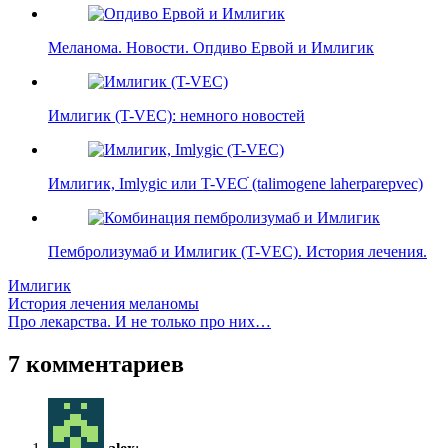
Меланома. Новости. Опдиво Ервой и Имлигик
Имлигик (T-VEC): немного новостей
Имлигик, Imlygic или T-VECׁׁ (talimogene laherparepvec)
Пембролизумаб и Имлигик (T-VEС). История лечения.
Имлигик
Навигация
Previous
История лечения меланомы
Post:
Next
Про лекарства. И не только про них…
по
Post:
записям
7 комментариев