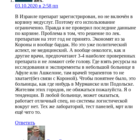
alex
:
03.10.2020 в 2:58 пп
В Израиле препарат зарегистрирован, но не включён в
корзину медуслуг. Поэтому его использование
ограниченно. Правда я не проверил последние данныне
по корзине. Проблема в том, что решение по лек.
препаратам на этот год не принято. Экономят из за
Короны и вообще бардак. Но это уже политический
аспект, не медицинский. А вообще онкологи, как и
другие врачи, предпочитают 3-4 наиболее проверенных
препарата и не ломают себе голову. Где взять ресурсы на
исследования и экспиременты в небольшой больнице в
Афуле или Ашкелоне, там врачей терапевтов то не
хватает(без связи с Короной). Чтобы понятнее было, это
больницы, как где нибудь в Мурманске или Подольске.
Жителям этих городов, не обижаться пожалуйста. Я о
тенденции. В любой больнице, может оказаться,
работает отличный спец, но системы логистической
вокруг нет. Тех же лабораторий, тест панелей, мрт или
ещё чего то.
Ответить