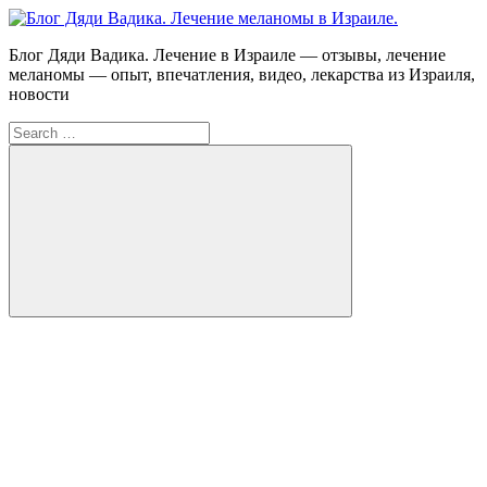
Skip
to
Блог
Блог Дяди Вадика. Лечение в Израиле — отзывы, лечение
content
Дяди
меланомы — опыт, впечатления, видео, лекарства из Израиля,
Вадика.
новости
Лечение
Search
меланомы
for:
в
Израиле.
Опыт.
Видео.
Search
FB