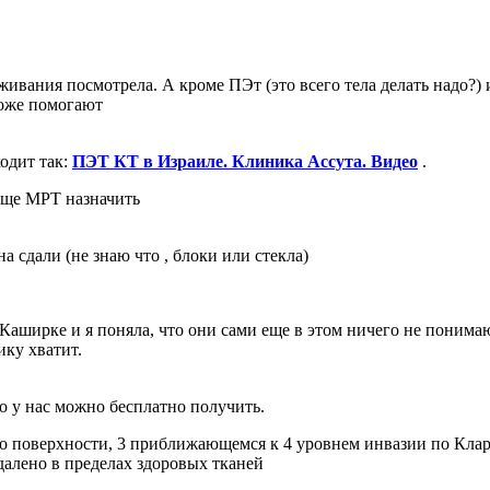
живания посмотрела. А кроме ПЭт (это всего тела делать надо?)
тоже помогают
ходит так:
ПЭТ КТ в Израиле. Клиника Ассута. Видео
.
еще МРТ назначить
 сдали (не знаю что , блоки или стекла)
ширке и я поняла, что они сами еще в этом ничего не понимают
ику хватит.
го у нас можно бесплатно получить.
по поверхности, 3 приближающемся к 4 уровнем инвазии по Кла
далено в пределах здоровых тканей