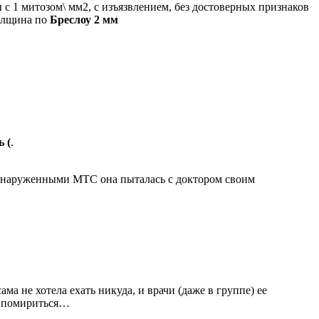
 1 митозом\ мм2, с изъязвлением, без достоверных признаков
толщина по
Бреслоу 2 мм
 (
.
обнаруженными МТС она пыталась с доктором своим
ама не хотела ехать никуда, и врачи (даже в группе) ее
 и помириться…