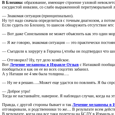
В Блохина:
образование, имеющее строение узловой невоклето
сосудистой инвазии, со слабо выраженнной перитуморальной 
— Знакомая ситуация (принципиально).
Ну тут надо сначала определиться с точным диагнозом, а потом
Если судить по Блохину, то шансов обнаружить отсутствие мтс 
— Вот даже Синельников не может объяснить как это один морф
— Я же говорю, знакомая ситуация — это практически постоя
— Съездили к хирургу в Герцена (,чтобы он подтвердил что шов 
— Отговорил? Ну, тут дело хозяйское.
Вот
Лечение меланомы в Израиле Отзыв
с Наташкой пообщай
пообщаться и как он ее во всех соцсетях забанил.
А у Наташи не 4 мм была толщина….
— Ну не я решаю…..Может еще удастся по повлиять. Я бы спро
— Доброе утро!
Тогда не настаивайте, наверное. Я наблюдал случаи, когда на э
Правда, с другой стороны бывает и так
Лечение меланомы в И
отговаривали, и родственники то же… В результате всем дейст
В результате, когда она все таки полетела на БСЛУ в Израиль 