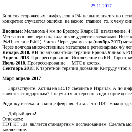
25.11.2017
Биопсия сторожевых лимфоузлов в РФ не выполняется по неско
конкретно случаются ошибки, не важно, главное, то, к чему он
Вводные:
Меланома 4 мм по Бреслоу, Кларк III, изъязвление, 4 
Метастаз в шве через полгода после удаления меланомы. Иссеч
РФП, то ли с РФП). Чисто. Через два месяца (
ноябрь 2017
) мет
Через полгода множественные метастазы в регионарных л/у лег
Январь 2018.
КИ по адъювантной терапии Ервой/Опдиво в Р
Апрель 2018
. Прогрессирование. Исключение из КИ. Таргетная
Июль 2018.
Прогрессирование. + МТС в костях.
Сентябрь 2018
. К таргетной терапии добавили Китруду чтоб 
Март-апрель 2017
— Здравствуйте! Хотим на БСЛУ съездить в Израиль. А по инф
является стандартным? Получится интересно в один приезд все 
Родинку иссекали в конце февраля. Читала что ПЭТ можно зде
— Добрый день!
Отвечаем:
ПЭТ КТ , да, является стандартным исследованием. Сделать мо
заключение.