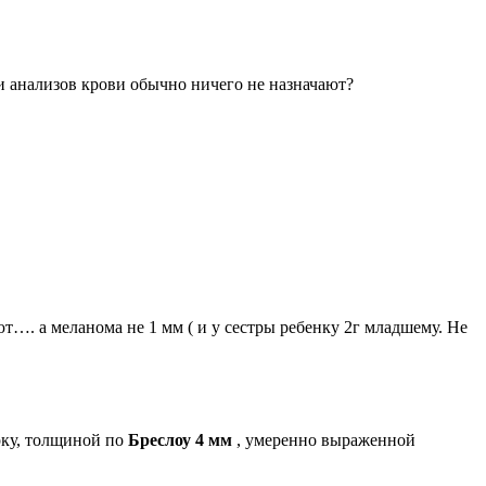
 и анализов крови обычно ничего не назначают?
…. а меланома не 1 мм ( и у сестры ребенку 2г младшему. Не
рку, толщиной по
Бреслоу 4 мм
, умеренно выраженной