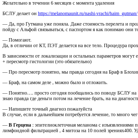
Желательно в течении 6 месяцев с момента удаления
БСЛУ делает он
https://melanomaunit.ru/nashi-vrachi/haim_gutman/
— Да, про Гутмана уже поняла. Даже стоимость перелета и про
пойду с Альфой связываться, с паспортом я как понимаю они 
— Помогают.
Да, в отличии от КТ, ПЭТ делается на все тело. Процедура про
В зависимости от локализации и остальных параметров могут 
+ пересмотр гистологии (это обязательно)
— Про пересмотр понятно, мы правда сегодня на Браф в Блохина
— Браф, на самом деле , можно было и отложить.
— Понятно…. просто сегодня пообщались по поводу БСЛУ на Ка
знаю правда где деньги потом на лечение брать, на на диагност
— Напишите точный диагноз пожалуйста
В случае, если в дальнейшем потребуется лечение, то много че
—
В Герцена
: эпителиоклеточная меланома с изъязвлениями 
лимфоидной фильтрацией , 4 митоза на 10 полей зренияx400. У