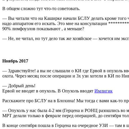
В общем сложно тут что-то советовать.
— Вы читали что на Каширке начали БСЛУ делать кроме того чт
надо аппаратом его искать. Это мне на консультации **********
90% лимфоузлов показывают , а меньше?
— Не, не читал, но тут дело так же хозяйское — хочется им экс
Ноябрь 2017
— Здравствуйте! а вы не слышали о КИ где Ервой в опухоль в
охота. Через месяц после операции и 3х узи хотели в КИ по Ни
— Добрый день!
Ервой не вводят в опухоль. В Опухоль вводят
Имлигик
Расскажите про БСЛУ на в Блохина! Мы тогда с вами как-то пр
— Опухоль у нас была 4-2 мм (Герцена и РОНЦ разошлись во мн
МРТ делали только в феврале перед операцией, до сентября тол
В конце сентября пошла в Герцена на очередное УЗИ — там в 