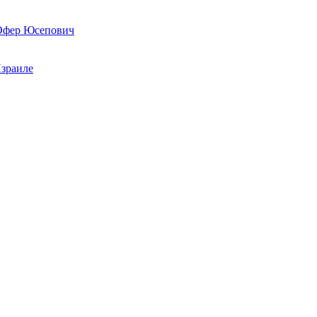
 Офер Юсепович
Израиле