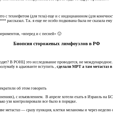
о с технефитом (для тела) еще и с индоцианином (для конечност
** рассказал. Т.к. я еще не особо подкована была не сказала ему
периментов, «вперед и с песней» 🙂
Биопсия сторожевых лимфоузлов в РФ
водят? В РОНЦ это исследование проводится, не международное. 
волумабу в адьюванте вступить ,
сделали МРТ а там метастаз в
екратили об этом говорить
ениях), с изъязвлением. В апреле хотели ехать в Израиль на Б
ько узи контролировали все было в порядке.
шве метастаз — сразу пункция, клетки меланомы и через неделю