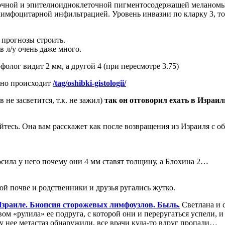
чной и эпителиоидноклеточной пигментосодержащей меланомы с
лимфоцитарной инфильтрацией. Уровень инвазии по кларку 3, 
 прогнозы строить.
в л/у очень даже много.
олог видит 2 мм, а другой 4 (при пересмотре 3.75)
нно происходит
/tag/oshibki-gistologii/
не засветится, т.к. не зажил)
так он отговорил ехать в Израиль
тесь. Она вам расскажет как после возвращения из Израиля с 
сила у него почему они 4 мм ставят толщину, а Блохина 2…
той почве и родственники и друзья ругались жутко.
зраиле. Биопсия сторожевых лимфоузлов. Быль.
Светлана и с
вом «рулила» ее подруга, с которой они и переругаться успели,
и у нее метастаз обнаружили, все врачи куда-то вдруг пропали…