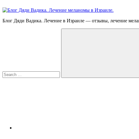
Skip
to
content
Блог
Блог Дяди Вадика. Лечение в Израиле — отзывы, лечение мела
Дяди
Search
Вадика.
for:
Лечение
меланомы
в
Израиле.
Опыт.
Видео.
Search
FB
YouTube