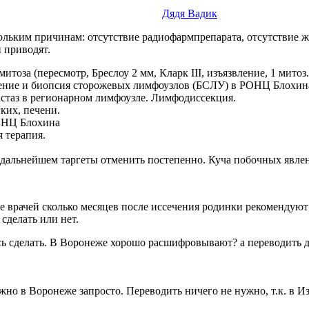
Дядя Вадик
льким причинам: отсутствие радиофармпрепарата, отсутствие ж
и приводят.
митоза (пересмотр, Бреслоу 2 мм, Кларк III, изъязвление, 1 митоз.
ение и биопсия сторожевых лимфоузлов (БСЛУ) в РОНЦ Блохина с
астаз в регионарном лимфоузле. Лимфодиссекция.
ких, печени.
ОНЦ Блохина
 терапия.
в дальнейшем таргеты отменить постепенно. Куча побочных явле
е врачей сколько месяцев после иссечения родинки рекомендуют
сделать или нет.
сь сделать. В Воронеже хорошо расшифровывают? а переводить д
жно в Воронеже запросто. Переводить ничего не нужно, т.к. в И