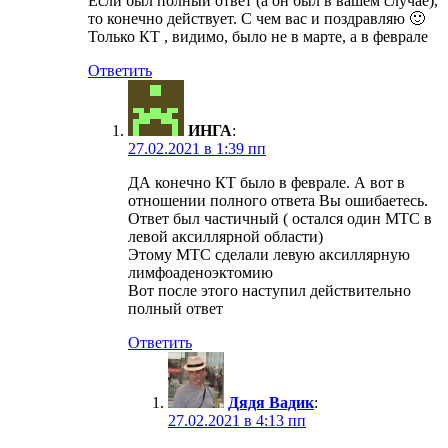
Если был полный ответ (а он был в вашем случае),
то конечно действует. С чем вас и поздравляю 🙂
Только КТ , видимо, было не в марте, а в феврале
Ответить
ИНГА
:
27.02.2021 в 1:39 пп
ДА конечно КТ было в феврале. А вот в
отношении полного ответа Вы ошибаетесь.
Ответ был частичный ( остался один МТС в
левой аксиллярной области)
Этому МТС сделали левую аксиллярную
лимфоаденоэктомию
Вот после этого наступил действительно
полный ответ
Ответить
Дядя Вадик
:
27.02.2021 в 4:13 пп