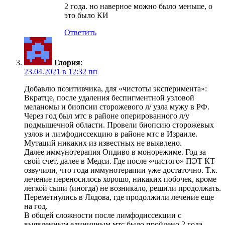
2 года. но наверное можно было меньше, о
это было КИ
Ответить
Глория
:
23.04.2021 в 12:32 пп
Добавлю позитивчика, для «чистоты эксперимента»:
Вкратце, после удаления беспигментной узловой
меланомы и биопсии сторожевого л/ узла мужу в РФ.
Через год был мтс в районе оперированного л/у
подмышечной области. Провели биопсию сторожевых
узлов и лимфодиссекцию в районе мтс в Израиле.
Мутаций никаких из известных не выявлено.
Далее иммунотерапия Опдиво в монорежиме. Год за
свой счет, далее в Медси. Где после «чистого» ПЭТ КТ
озвучили, что года иммунотерапии уже достаточно. Т.к.
лечение переносилось хорошо, никаких побочек, кроме
легкой сыпи (иногда) не возникало, решили продолжать.
Переметнулись в Лядова, где продолжили лечение еще
на год.
В общей сложности после лимфодиссекции с
выявленным единичным мтс было пройдено 2 года