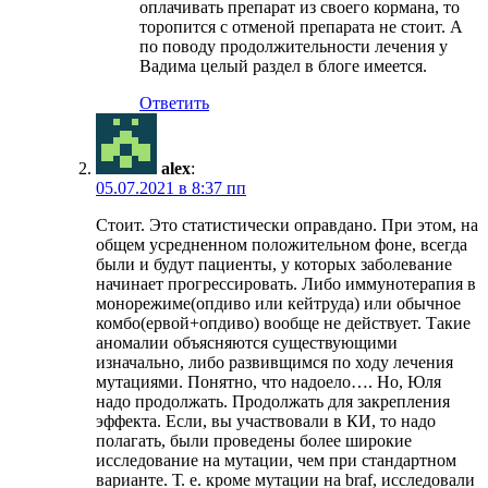
оплачивать препарат из своего кормана, то
торопится с отменой препарата не стоит. А
по поводу продолжительности лечения у
Вадима целый раздел в блоге имеется.
Ответить
alex
:
05.07.2021 в 8:37 пп
Стоит. Это статистически оправдано. При этом, на
общем усредненном положительном фоне, всегда
были и будут пациенты, у которых заболевание
начинает прогрессировать. Либо иммунотерапия в
монорежиме(опдиво или кейтруда) или обычное
комбо(ервой+опдиво) вообще не действует. Такие
аномалии объясняются существующими
изначально, либо развивщимся по ходу лечения
мутациями. Понятно, что надоело…. Но, Юля
надо продолжать. Продолжать для закрепления
эффекта. Если, вы участвовали в КИ, то надо
полагать, были проведены более широкие
исследование на мутации, чем при стандартном
варианте. Т. е. кроме мутации на braf, исследовали