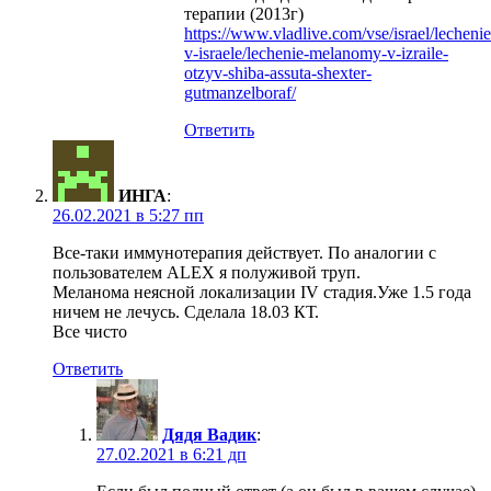
терапии (2013г)
https://www.vladlive.com/vse/israel/lechenie
v-israele/lechenie-melanomy-v-izraile-
otzyv-shiba-assuta-shexter-
gutmanzelboraf/
Ответить
ИНГА
:
26.02.2021 в 5:27 пп
Все-таки иммунотерапия действует. По аналогии с
пользователем ALEX я полуживой труп.
Меланома неясной локализации IV стадия.Уже 1.5 года
ничем не лечусь. Сделала 18.03 КТ.
Все чисто
Ответить
Дядя Вадик
:
27.02.2021 в 6:21 дп