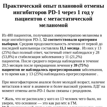
Практический опыт плановой отмены
ингибиторов PD-1 через 1 год у
пациентов с метастатической
меланомой
Из 480 пациентов, получавших иммунотерапию меланомы в
виде ингибиторов PD-1,
52 соответствовали критериям
выборки
. Средняя продолжительность лечения от первой до
последней капельницы составляла
11,1 месяца
. Из них у 13
(25%) был полный ответ, частичный ответ наблюдался у 28
(53,8%) и стабилизация заболевания у 11 (21,2%)
пациентов. После среднего периода наблюдения в течение
20,5 месяцев после прекращения лечения
у 39 (75%)
пациентов не наблюдалось прогрессирования
заболевания,
в то время как у 13 (25%) наблюдалось прогрессирование .
При многофакторном анализе более молодой возраст, наличие
метастазов в мозг в анамнезе и более высокий уровень ЛДГ на
момент отмены анти-PD-1 были связаны с рецидивом.
* Жаль, что не расписали у кого из 13 человек чего было, но
уверен, что основное — это как раз мтс в ГМ.