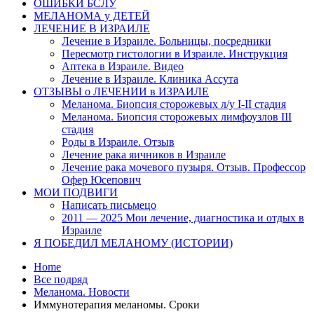
ОШИБКИ БСЛУ
МЕЛАНОМА у ДЕТЕЙ
ЛЕЧЕНИЕ В ИЗРАИЛЕ
Лечение в Израиле. Больницы, посредники
Пересмотр гистологии в Израиле. Инструкция
Аптека в Израиле. Видео
Лечение в Израиле. Клиника Ассута
ОТЗЫВЫ о ЛЕЧЕНИИ в ИЗРАИЛЕ
Меланома. Биопсия сторожевых л/у I-II стадия
Меланома. Биопсия сторожевых лимфоузлов III
стадия
Роды в Израиле. Отзыв
Лечение рака яичников в Израиле
Лечение рака мочевого пузыря. Отзыв. Профессор
Офер Юсепович
МОИ ПОДВИГИ
Написать письмецо
2011 — 2025 Мои лечение, диагностика и отдых в
Израиле
Я ПОБЕДИЛ МЕЛАНОМУ (ИСТОРИИ)
Home
Все подряд
Меланома. Новости
Иммунотерапия меланомы. Сроки