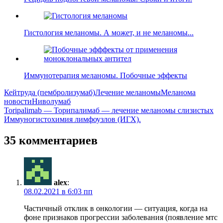
Гистология меланомы. А может, и не меланомы...
Иммунотерапия меланомы. Побочные эффекты
Кейтруда (пембролизумаб)
Лечение меланомы
Меланома
новости
Ниволумаб
Навигация
Previous
Toripalimab — Торипалимаб — лечение меланомы слизистых
Post:
Next
Иммуногистохимия лимфоузлов (ИГХ).
по
Post:
записям
35 комментариев
alex
:
08.02.2021 в 6:03 пп
Частичный отклик в онкологии — ситуация, когда на
фоне признаков прогрессии заболевания (появление мтс