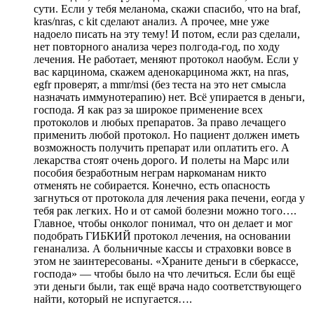
сути. Если у тебя меланома, скажи спасибо, что на braf,
kras/nras, c kit сделают анализ. А прочее, мне уже
надоело писать на эту тему! И потом, если раз сделали,
нет повторного анализа через полгода-год, по ходу
лечения. Не работает, меняют протокол наобум. Если у
вас карцинома, скажем аденокарцинома жкт, на nras,
egfr проверят, а mmr/msi (без теста на это нет смысла
назначать иммунотерапию) нет. Всё упирается в деньги,
господа. Я как раз за широкое применение всех
протоколов и любых препаратов. За право лечащего
применить любой протокол. Но пациент должен иметь
возможность получить препарат или оплатить его. А
лекарства стоят очень дорого. И полеты на Марс или
пособия безработным неграм наркоманам никто
отменять не собирается. Конечно, есть опасность
загнуться от протокола для лечения рака печени, еогда у
тебя рак легких. Но и от самой болезни можно того….
Главное, чтобы онколог понимал, что он делает и мог
подобрать ГИБКИЙ протокол лечения, на основании
генанализа. А больничные кассы и страховки вовсе в
этом не заинтересованы. «Храните деньги в сберкассе,
господа» — чтобы было на что лечиться. Если бы ещё
эти деньги были, так ещё врача надо соответствующего
найти, который не испугается….