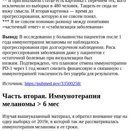
** В оригинальной статье есть картинка с перечнем тех, кого
исключили из выборки в 480 человек. Тащить ее сюда не
вижу смысла. И вторая картинка — время до
прогрессирования, которую я не совсем понял.
*** Я не совсем понимаю разницу между понятиями
«частичный ответ» и «стабилизация заболевания»
Вывод:
В исследовании у большинства пациентов после 1
года иммунотерапии меланомы не наблюдалось
прогрессирования при долгосрочном наблюдении. Риск
прогрессирования заболевания даже у пациентов с
остаточной болезнью при визуализации был
низким. Подтверждено, что плановое отмена иммунотерапии
PD-1 через 1 год может снизить финансовую и связанную с
иммунотерапией токсичность без ущерба для результатов.
Источник:
https://pubmed.gov/33500258/
Часть вторая. Иммунотерапия
меланомы > 6 мес
Изучая вышеуказанный материал, я обратил внимание еще на
одну выборку от 2019г, в которой так же рассматривалась
иммунотерапия меланомы и ее сроки.