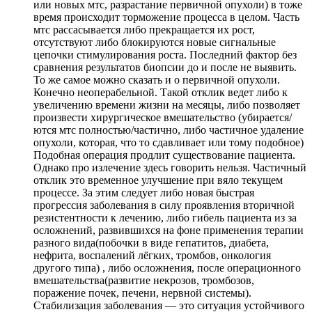
или новых мтс, разрастание первичной опухоли) в тоже
время происходит торможение процесса в целом. Часть
мтс рассасывается либо прекращается их рост,
отсутствуют либо блокируются новые сигнальные
цепочки стимулирования роста. Последний фактор без
сравнения результатов биопсии до и после не выявить.
То же самое можно сказать и о первичной опухоли.
Конечно неоперабельной. Такой отклик ведет либо к
увеличению времени жизни на месяцы, либо позволяет
произвести хирургическое вмешательство (убирается/
ются мтс полностью/частично, либо частичное удаление
опухоли, которая, что то сдавливает или тому подобное)
Подобная операция продлит существование пациента.
Однако про излечение здесь говорить нельзя. Частичный
отклик это временное улучшение при вяло текущем
процессе. За этим следует либо новая быстрая
прогрессия заболевания в силу проявления вторичной
резистентности к лечению, либо гибель пациента из за
осложнений, развившихся на фоне применения терапии
разного вида(побочки в виде гепатитов, диабета,
нефрита, воспалений лёгких, тромбов, онкология
другого типа) , либо осложнения, после операционного
вмешательства(развитие некрозов, тромбозов,
поражение почек, печени, нервной системы).
Стабилизация заболевания — это ситуация устойчивого