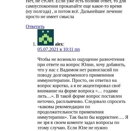
Нет, не стОит. Если уже есть полняй ответ, то для
самоуспокоения прокапайте еще какое-то время
(ну полгода) , и потом всё. Дальнейшее лечение
просто не имеет смысла
Ответить
alex
:
05.07.2021 в 10:11 пп
Чтобы не возникло ощущение разночтения
при ответе на вопрос Юлии, хочу добавить,
что у нас с Вадимом нет разногласий по
поводу долговременного применения
иммунотерапии. Просто, он ответил на
вопрос коротко, а я не акцентировал своё
внимание на форме вопроса «… годами
лить…». В такой форме вопрос поставлен
неточно, расплывчиво. Следовало спросить
«каковы рекомендации по
продолжительности применения
иммутерапии». Так было бы корректнее…. Я
не зря в своем коменте задал вопросы по
этому случаю. Если Юле не нужно