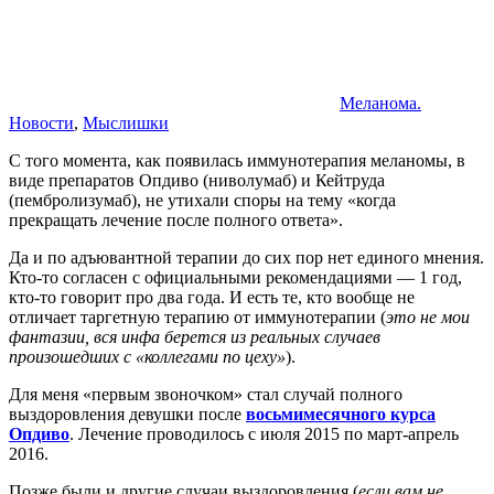
Меланома.
Новости
,
Мыслишки
С того момента, как появилась иммунотерапия меланомы, в
виде препаратов Опдиво (ниволумаб) и Кейтруда
(пембролизумаб), не утихали споры на тему «когда
прекращать лечение после полного ответа».
Да и по адъювантной терапии до сих пор нет единого мнения.
Кто-то согласен с официальными рекомендациями — 1 год,
кто-то говорит про два года. И есть те, кто вообще не
отличает таргетную терапию от иммунотерапии (
это не мои
фантазии, вся инфа берется из реальных случаев
произошедших с «коллегами по цеху»
).
Для меня «первым звоночком» стал случай полного
выздоровления девушки после
восьмимесячного курса
Опдиво
. Лечение проводилось с июля 2015 по март-апрель
2016.
Позже были и другие случаи выздоровления (
если вам не