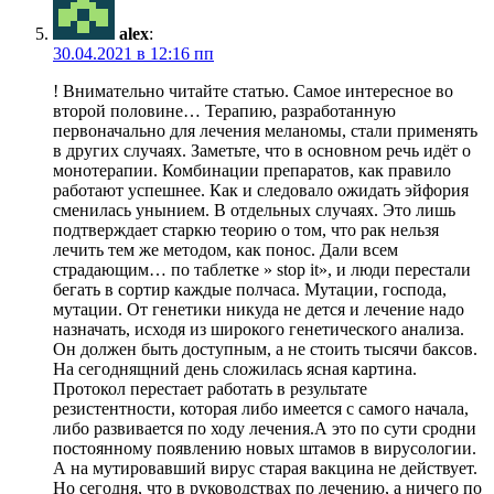
alex
:
30.04.2021 в 12:16 пп
! Внимательно читайте статью. Самое интересное во
второй половине… Терапию, разработанную
первоначально для лечения меланомы, стали применять
в других случаях. Заметьте, что в основном речь идёт о
монотерапии. Комбинации препаратов, как правило
работают успешнее. Как и следовало ожидать эйфория
сменилась унынием. В отдельных случаях. Это лишь
подтверждает старкю теорию о том, что рак нельзя
лечить тем же методом, как понос. Дали всем
страдающим… по таблетке » stop it», и люди перестали
бегать в сортир каждые полчаса. Мутации, господа,
мутации. От генетики никуда не дется и лечение надо
назначать, исходя из широкого генетического анализа.
Он должен быть доступным, а не стоить тысячи баксов.
На сегоднящний день сложилась ясная картина.
Протокол перестает работать в результате
резистентности, которая либо имеется с самого начала,
либо развивается по ходу лечения.А это по сути сродни
постоянному появлению новых штамов в вирусологии.
А на мутировавший вирус старая вакцина не действует.
Но сегодня, что в руководствах по лечению, а ничего по