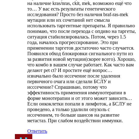
на наличие kras/nras, ckit, mek, возможно ещё что
то… У вас есть результаты генетического
исследования? Просто без наличия braf-ras-mek
мутации или их сочетаний нет смысла
использовать таргентные препараты. Я правильно
понимаю, что после перехода с опдиво на таргеты,
ситуация стабилизировалась. Потом, через 1.5
года, началось прогрессирование. Это при
применении таргетов достаточно часто случается.
Появился обход блокировки сигнального пути из
за развития новой мутации(скорее всего). Хорошо,
что комбо в вашем случае работает. Как часто вам
делают pet ct? И простите ещё вопрос…
изначально было иссечение после удаления
первичного очага или сделали БСЛУ и
исссечение? Спрашиваю, потому что
эффективность применения иммунотерапии в
форме монотерапии и от этого может зависить…
Если онкоклетки попали в лимфоток, а БСЛУ не
проведено, а только удалили опухоль с
иссечением, то больше шансов на развитие
метастаз. При слабом воздействии иммунки.
Ответить