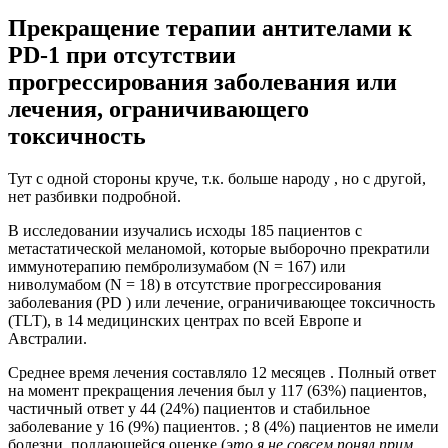
Прекращение терапии антителами к
PD-1 при отсутствии
прогрессирования заболевания или
лечения, ограничивающего
токсичность
Тут с одной стороны круче, т.к. больше народу , но с другой,
нет разбивки подробной.
В исследовании изучались исходы 185 пациентов с
метастатической меланомой, которые выборочно прекратили
иммунотерапию пембролизумабом (N = 167) или
ниволумабом (N = 18) в отсутствие прогрессирования
заболевания (PD ) или лечение, ограничивающее токсичность
(TLT), в 14 медицинских центрах по всей Европе и
Австралии.
Среднее время лечения составляло 12 месяцев . Полный ответ
на момент прекращения лечения был у 117 (63%) пациентов,
частичный ответ у 44 (24%) пациентов и стабильное
заболевание у 16 ​​(9%) пациентов. ; 8 (4%) пациентов не имели
болезни, поддающейся оценке (
это я не совсем понял прим