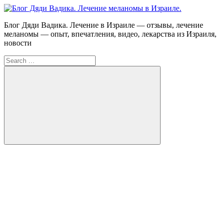
Skip
to
Блог
Блог Дяди Вадика. Лечение в Израиле — отзывы, лечение
content
Дяди
меланомы — опыт, впечатления, видео, лекарства из Израиля,
Вадика.
новости
Лечение
Search
меланомы
for:
в
Израиле.
Опыт.
Видео.
Search
FB