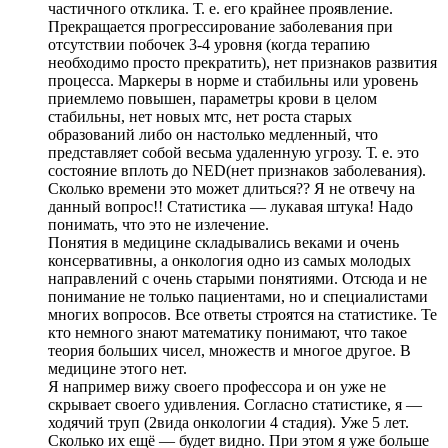
частичного отклика. Т. е. его крайнее проявление.
Прекращается прогрессирование заболевания при
отсутствии побочек 3-4 уровня (когда терапию
необходимо просто прекратить), нет признаков развития
процесса. Маркеры в норме и стабильны или уровень
приемлемо повышен, параметры крови в целом
стабильны, нет новых мтс, нет роста старых
образований либо он настолько медленный, что
представляет собой весьма удаленную угрозу. Т. е. это
состояние вплоть до NED(нет признаков заболевания).
Сколько времени это может длиться?? Я не отвечу на
данный вопрос!! Статистика — лукавая штука! Надо
понимать, что это не излечение.
Понятия в медицине складывались веками и очень
консервативны, а онкология одно из самых молодых
направлений с очень старыми понятиями. Отсюда и не
понимание не только пациентами, но и специалистами
многих вопросов. Все ответы строятся на статистике. Те
кто немного знают математику понимают, что такое
теория больших чисел, множеств и многое другое. В
медицине этого нет.
Я например вижу своего профессора и он уже не
скрывает своего удивления. Согласно статистике, я —
ходячий труп (2вида онкологии 4 стадия). Уже 5 лет.
Сколько их ещё — будет видно. При этом я уже больше