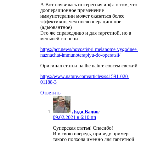
А Вот появилась интересная инфа о том, что
дооперационное применение
иммунотерапии может оказаться более
эффективно, чем послеоперационное
(адъювантное)
Это же справедливо и для таргетной, но в
меньшей степени.
https://pcr.news/novosti/pri-melanome-vygodnee-
naznachat-immunoterapiyu-do-operatsii/
Оригинал статьи на the nature совсем свежий
https://www.nature.com/articles/s41591-020-
01188-3
Ответить
Дядя Вадик
:
09.02.2021 в 6:10 пп
Суперская статья! Спасибо!
И в свою очередь, приведу пример
такого подхода именно для таргетной