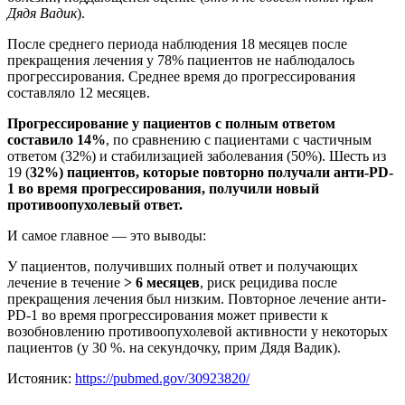
Дядя Вадик
).
После среднего периода наблюдения 18 месяцев после
прекращения лечения у 78% пациентов не наблюдалось
прогрессирования. Среднее время до прогрессирования
составляло 12 месяцев.
Прогрессирование у пациентов с полным ответом
составило 14%
, по сравнению с пациентами с частичным
ответом (32%) и стабилизацией заболевания (50%). Шесть из
19 (
32%) пациентов, которые повторно получали анти-PD-
1 во время прогрессирования, получили новый
противоопухолевый ответ.
И самое главное — это выводы:
У пациентов, получивших полный ответ и получающих
лечение в течение
> 6 месяцев
, риск рецидива после
прекращения лечения был низким. Повторное лечение анти-
PD-1 во время прогрессирования может привести к
возобновлению противоопухолевой активности у некоторых
пациентов (у 30 %. на секундочку, прим Дядя Вадик).
Истояник:
https://pubmed.gov/30923820/