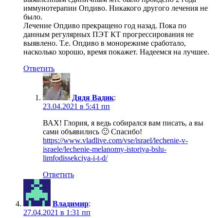
иммунотерапии Опдиво. Никакого другого лечения не
было.
Лечение Опдиво прекращено год назад. Пока по
данным регулярных ПЭТ КТ прогрессирования не
выявлено. Т.е. Опдиво в монорежиме сработало,
насколько хорошо, время покажет. Надеемся на лучшее.
Ответить
Дядя Вадик
:
23.04.2021 в 5:41 пп
ВАХ! Глория, я ведь собирался вам писать, а вы
сами объявились 🙂 Спасибо!
https://www.vladlive.com/vse/israel/lechenie-v-
israele/lechenie-melanomy-istoriya-bslu-
limfodissekciya-i-t-d/
Ответить
Владимир
:
27.04.2021 в 1:31 пп