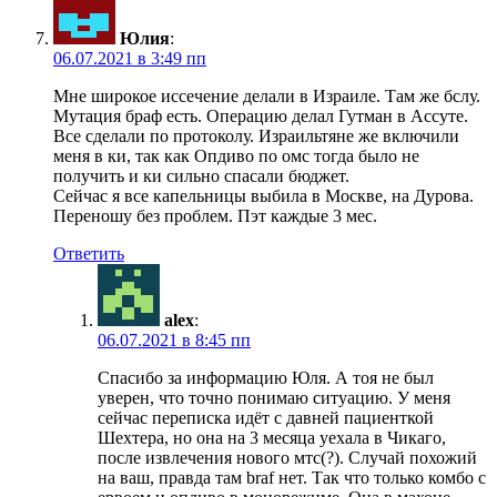
Юлия
:
06.07.2021 в 3:49 пп
Мне широкое иссечение делали в Израиле. Там же бслу.
Мутация браф есть. Операцию делал Гутман в Ассуте.
Все сделали по протоколу. Израильтяне же включили
меня в ки, так как Опдиво по омс тогда было не
получить и ки сильно спасали бюджет.
Сейчас я все капельницы выбила в Москве, на Дурова.
Переношу без проблем. Пэт каждые 3 мес.
Ответить
alex
:
06.07.2021 в 8:45 пп
Спасибо за информацию Юля. А тоя не был
уверен, что точно понимаю ситуацию. У меня
сейчас переписка идёт с давней пациенткой
Шехтера, но она на 3 месяца уехала в Чикаго,
после извлечения нового мтс(?). Случай похожий
на ваш, правда там braf нет. Так что только комбо с