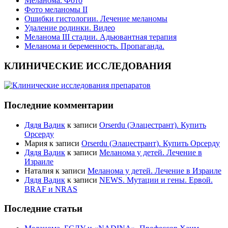
Меланома. Фото
Фото меланомы II
Ошибки гистологии. Лечение меланомы
Удаление родинки. Видео
Меланома III стадии. Адьювантная терапия
Меланома и беременность. Пропаганда.
КЛИНИЧЕСКИЕ ИССЛЕДОВАНИЯ
Последние комментарии
Дядя Вадик
к записи
Orserdu (Элацестрант). Купить
Орсерду
Мария
к записи
Orserdu (Элацестрант). Купить Орсерду
Дядя Вадик
к записи
Меланома у детей. Лечение в
Израиле
Наталия
к записи
Меланома у детей. Лечение в Израиле
Дядя Вадик
к записи
NEWS. Мутации и гены. Ервой.
BRAF и NRAS
Последние статьи