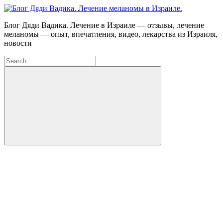
Skip
to
Блог
Блог Дяди Вадика. Лечение в Израиле — отзывы, лечение
content
Дяди
меланомы — опыт, впечатления, видео, лекарства из Израиля,
Вадика.
новости
Лечение
Search
меланомы
for:
в
Израиле.
Опыт.
Видео.
Search
FB