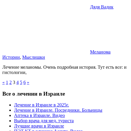
Дядя Вадик
Меланома
Истории
,
Мыслишки
Лечение меланомы. Очень подробная история. Тут есть все: и
гистологии,
Пагинация
Previous
Next
«
1
2
3
4
5
6
»
Posts
Posts
записей
Все о лечении в Израиле
Лечение в Израиле в 2025г.
Лечение в Израиле. Посредники. Больницы
Аптека в Израиле. Видео
Выбор врача для мед. туриста
Лучшие врачи в Израиле