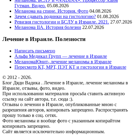
Меланома. БСЛУ и «NADINA». Профессор Хаим
Гутман. Видео.
05.08.2026
Меланома на спине. История. Фото
04.08.2026
Зачем сдавать родинки на гистологию?
01.08.2026
Ревизия гистологии и БСЛУ в Израиле. 2021.
27.07.2026
Меланома IIА. История болезни
22.07.2026
Лечение в Израиле. Полезности
Написать письмецо
Альфа Медикал Групп — лечение в Израиле
МеланомаЮнит- лечение меланомы в Израиле
Пересмотр КТ, МРТ, ПЭТ КТ и гистологии в Израиле
© 2012 - 2026.
Блог Дяди Вадика . Лечение в Израиле, лечение меланомы в
Израиле, отзывы, фото, видео.
При использовании материалов просьба ставить активную
ссылку на сайт автора, т.е. сюда :).
Отзывы о лечении в Израиле, опубликованные мною с
разрешения авторов, копировать запрещено. Распространять
прошу только в соц. сетях.
Фото меланомы и вообще фото с указанным копирайтом
копировать запрещено.
Сайт является исключительно информационным.