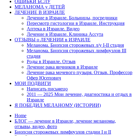
ОШИБКИ БСЛУ
МЕЛАНОМА у ДЕТЕЙ
ЛЕЧЕНИЕ В ИЗРАИЛЕ
Лечение в Израиле. Больницы, посредники
Пересмотр гистологии в Израиле. Инструкция
Аптека в Израиле. Видео
Лечение в Израиле. Клиника Ассута
ОТЗЫВЫ о ЛЕЧЕНИИ в ИЗРАИЛЕ
Меланома. Биопсия сторожевых л/у I-II стадия
Меланома. Биопсия сторожевых лимфоузлов III
стадия
Роды в Израиле. Отзыв
Лечение рака яичников в Израиле
Лечение рака мочевого пузыря. Отзыв. Профессор
Офер Юсепович
МОИ ПОДВИГИ
Написать письмецо
2011 — 2025 Мои лечение, диагностика и отдых в
Израиле
Я ПОБЕДИЛ МЕЛАНОМУ (ИСТОРИИ)
Home
БЛОГ — лечение в Израиле, лечение меланомы,
отзывы, видео, фото
Биопсия сторожевых лимфоузлов стадии I и II