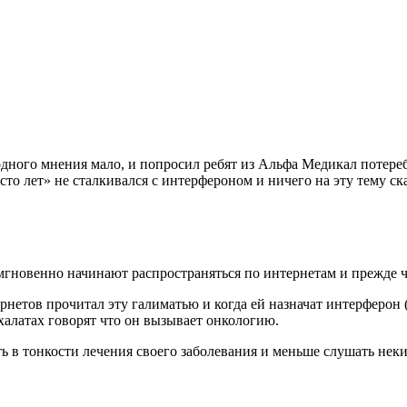
се одного мнения мало, и попросил ребят из Альфа Медикал поте
«сто лет» не сталкивался с интерфероном и ничего на эту тему ск
гновенно начинают распространяться по интернетам и прежде че
ернетов прочитал эту галиматью и когда ей назначат интерферон
 халатах говорят что он вызывает онкологию.
ть в тонкости лечения своего заболевания и меньше слушать не