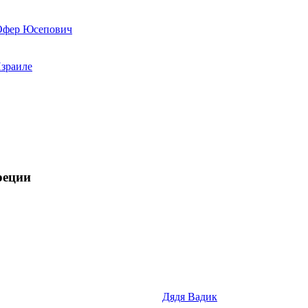
 Офер Юсепович
Израиле
реции
Дядя Вадик