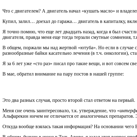
Что с двигателем? А двигатель начал «кушать масло» и владеле
Купил, залил… доехал до гаража… двигатель в капиталку, включа
Я точно помню, что еще лет двадцать назад, когда я был счас
двигателя, правда меня еще тогда терзали смутные сомнения, т.
В общем, поржали мы над жертвой «ютуба». Но если в случае с 
разнообразные байки касательно лечения (в т.ч. онкологии), ста
Я за 6 лет уже «сто раз» писал про такие вещи, и вот совсем св
В мае, обратил внимание на пару постов в нашей группе:
Это два разных случая, просто второй стал ответом на первый.
Меня сие очень заинтересовало, т.к. утверждение, что «
интерфе
Альфарекин ничем не отличается от аналогичных препаратов. 
Откуда вообще взялась такая информация? На основании чего
В общем, будучи в июне в Тель-Авиве, я задал этот вопрос про