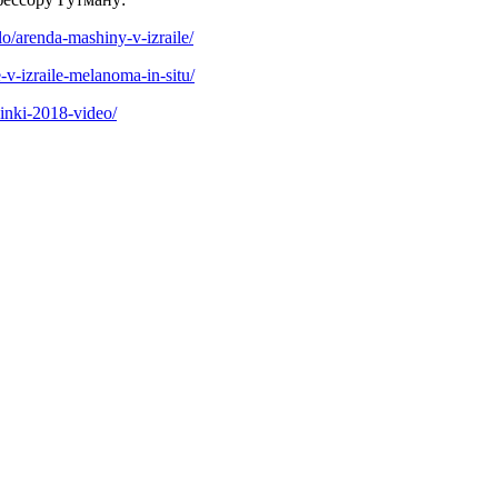
lo/arenda-mashiny-v-izraile/
e-v-izraile-melanoma-in-situ/
dinki-2018-video/