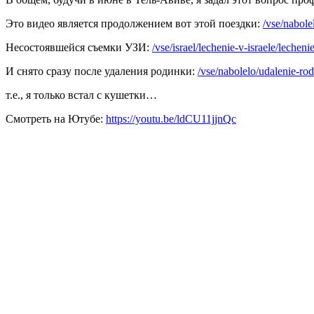
Это видео является продолжением вот этой поездки:
/vse/nabole
Несостоявшейся съемки УЗИ:
/vse/israel/lechenie-v-israele/lecheni
И снято сразу после удаления родинки:
/vse/nabolelo/udalenie-ro
т.е., я только встал с кушетки…
Смотреть на Ютубе:
https://youtu.be/ldCU11jjnQc