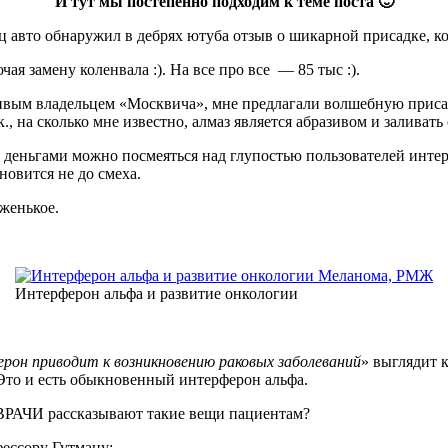
И тут мы постепенно подходим к теме поста 🙂
ц авто обнаружил в дебрях ютуба отзыв о шикарной присадке, кот
я замену коленвала :). На все про все — 85 тыс :).
тливым владельцем «Москвича», мне предлагали волшебную приса
к., на сколько мне известно, алмаз является абразивом и заливат
деньгами можно посмеяться над глупостью пользователей интерне
новится не до смеха.
еженькое.
Интерферон альфа и развитие онкологии
рон приводит к возникновению раковых заболеваний
» выглядит 
Это и есть обыкновенный интерферон альфа.
 ВРАЧИ рассказывают такие вещи пациентам?
фессору Гутману: