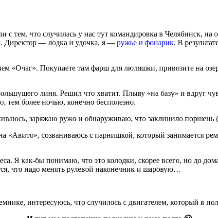
и с тем, что случилась у нас тут командировка в Челябинск, н
я. Директор — лодка и удочка, я —
ружье и фонарик
. В результа
ем «Очаг». Покупаете там фарш для люляшки, привозите на озер
большущего линя. Решил что хватит. Плыву «на базу» и вдруг чу
о, тем более ночью, конечно бесполезно.
ваюсь, заряжаю ружо и обнаруживаю, что заклинило поршень (ка
у на «Авито», созваниваюсь с парнишкой, который занимается рем
са. Я как-бы понимаю, что это колодки, скорее всего, но до дом
тся, что надо менять рулевой наконечник и шаровую…
мнике, интересуюсь, что случилось с двигателем, который в пол