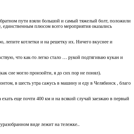
а обратном пути взяли большой и самый тяжелый болт, положили
те, единственным плюсом всего мероприятия оказались
о, лепите котлетки и на решетку их. Ничего вкуснее и
вствую, что как-то легко стало … рукой подтягиваю кукан и
к сие могло произойти, я до сих пор не понял).
онтом, в шесть утра сажусь в машину и еду в Челябинск , благо
а ехать еще почти 400 км и на всякий случай заезжаю в первый
уразобранном виде лежит на тележке..