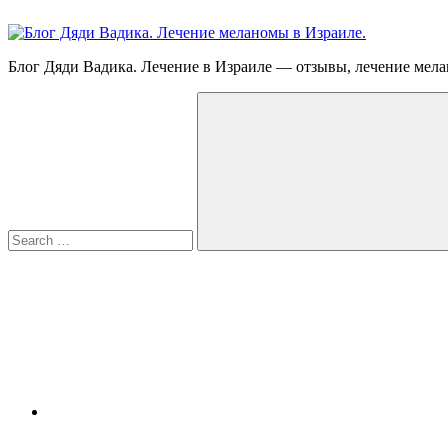
Skip
to
content
Блог
Блог Дяди Вадика. Лечение в Израиле — отзывы, лечение мела
Дяди
Search
Вадика.
for:
Лечение
меланомы
в
Израиле.
Опыт.
Видео.
Search
FB
YouTube