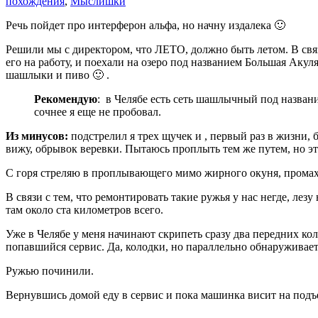
похождения
,
Мыслишки
Речь пойдет про интерферон альфа, но начну издалека 🙂
Решили мы с директором, что ЛЕТО, должно быть летом. В связ
его на работу, и поехали на озеро под названием Большая Акул
шашлыки и пиво 🙂 .
Рекомендую
: в Челябе есть сеть шашлычный под названи
сочнее я еще не пробовал.
Из минусов:
подстрелил я трех щучек и , первый раз в жизни, 
вижу, обрывок веревки. Пытаюсь проплыть тем же путем, но эт
С горя стреляю в проплывающего мимо жирного окуня, промахи
В связи с тем, что ремонтировать такие ружья у нас негде, лез
там около ста километров всего.
Уже в Челябе у меня начинают скрипеть сразу два передних коле
попавшийся сервис. Да, колодки, но параллельно обнаруживае
Ружью починили.
Вернувшись домой еду в сервис и пока машинка висит на подъе