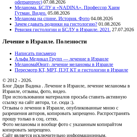
oderparepvec)
07.08.2026
Меланома. БСЛУ и «NADINA». Профессор Хаим
Гутман. Видео.
05.08.2026
Меланома на спине. История. Фото
04.08.2026
Зачем сдавать родинки на гистологию?
01.08.2026
Ревизия гистологии и БСЛУ в Израиле. 2021.
27.07.2026
Лечение в Израиле. Полезности
Написать письмецо
Альфа Медикал Групп — лечение в Израиле
МеланомаЮнит- лечение меланомы в Израиле
Пересмотр КТ, МРТ, ПЭТ КТ и гистологии в Израиле
© 2012 - 2026.
Блог Дяди Вадика . Лечение в Израиле, лечение меланомы в
Израиле, отзывы, фото, видео.
При использовании материалов просьба ставить активную
ссылку на сайт автора, т.е. сюда :).
Отзывы о лечении в Израиле, опубликованные мною с
разрешения авторов, копировать запрещено. Распространять
прошу только в соц. сетях.
Фото меланомы и вообще фото с указанным копирайтом
копировать запрещено.
Сайт является исключительно информационным.