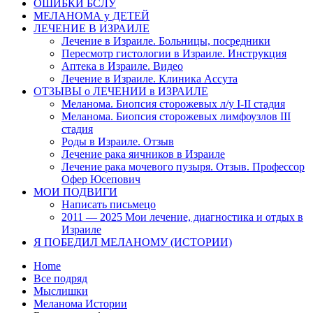
ОШИБКИ БСЛУ
МЕЛАНОМА у ДЕТЕЙ
ЛЕЧЕНИЕ В ИЗРАИЛЕ
Лечение в Израиле. Больницы, посредники
Пересмотр гистологии в Израиле. Инструкция
Аптека в Израиле. Видео
Лечение в Израиле. Клиника Ассута
ОТЗЫВЫ о ЛЕЧЕНИИ в ИЗРАИЛЕ
Меланома. Биопсия сторожевых л/у I-II стадия
Меланома. Биопсия сторожевых лимфоузлов III
стадия
Роды в Израиле. Отзыв
Лечение рака яичников в Израиле
Лечение рака мочевого пузыря. Отзыв. Профессор
Офер Юсепович
МОИ ПОДВИГИ
Написать письмецо
2011 — 2025 Мои лечение, диагностика и отдых в
Израиле
Я ПОБЕДИЛ МЕЛАНОМУ (ИСТОРИИ)
Home
Все подряд
Мыслишки
Меланома Истории