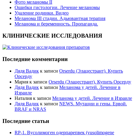
Фото меланомы II
Ошибки гистологии. Лечение меланомы
Удаление родинки. Видео
Меланома III стадии. Адьювантная терапия
Меланома и беременность. Пропаганда.
КЛИНИЧЕСКИЕ ИССЛЕДОВАНИЯ
Последние комментарии
Дядя Вадик
к записи
Orserdu (Элацестрант). Купить
Орсерду
Мария
к записи
Orserdu (Элацестрант). Купить Орсерду
Дядя Вадик
к записи
Меланома у детей. Лечение в
Израиле
Наталия
к записи
Меланома у детей. Лечение в Израиле
Дядя Вадик
к записи
NEWS. Мутации и гены. Ервой.
BRAF и NRAS
Последние статьи
RP-1. Вусолимоген одерпарепвек (vusolimogene