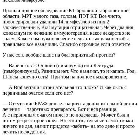
Прошли полное обследование КТ брюшной забрюшинной
области, МРТ малого таза, головы, ПЭТ КТ. Все чисто,
прооперировали удалили 14 лимфоузлов из них 2
злокачественные, Braf мутация отрицательная. Через два дня
консилиум по лечению иммунотерапия, какое лекарство не
знаем. Какое нам нужно лечение ведь это так важно чтобы
правильно все назначили. Спасибо огромное если ответите
У нас есть вообще шанс на благоприятный прогноз?
— Вариантов 2: Опдиво (ниволумаб) или Кейтруда
(пембролизумаб). Разницы нет. Что назначат, то и капать. Год.
Шансы конечно есть! При том на полное выздоровление.
— А Braf мутация отрицательная это плохо? И как быть с
первичным очагом если его нет?
— Отсутствие БРАФ лишает пациента дополнительной линии
лечения — таргетных препаратов. Вот и вся разница.
А с первичным очагом ничего не поделаешь. Может был и
потом регресс произошел. Но если тщательный осмотр кожи
ничего не дал, значит придется «забить» на это дело и просто
лечить последствия.