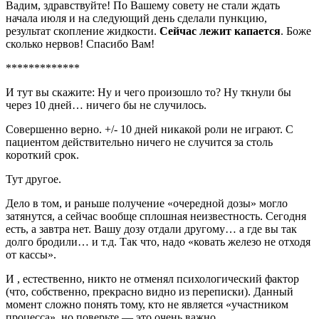
Вадим, здравствуйте! По Вашему совету не стали ждать
начала июля и на следующий день сделали пункцию,
результат скопление жидкости.
Сейчас лежит капается
. Боже
сколько нервов! Спасибо Вам!
*************
И тут вы скажите: Ну и чего произошло то? Ну ткнули бы
через 10 дней… ничего бы не случилось.
Совершенно верно. +/- 10 дней никакой роли не играют. С
пациентом действительно ничего не случится за столь
короткий срок.
Тут другое.
Дело в том, и раньше получение «очередной дозы» могло
затянутся, а сейчас вообще сплошная неизвестность. Сегодня
есть, а завтра нет. Вашу дозу отдали другому… а где вы так
долго бродили… и т.д. Так что, надо «ковать железо не отходя
от кассы».
И , естественно, никто не отменял психологический фактор
(что, собственно, прекрасно видно из переписки). Данный
момент сложно понять тому, кто не является «участником
процесса», но поверьте — это очень важно.