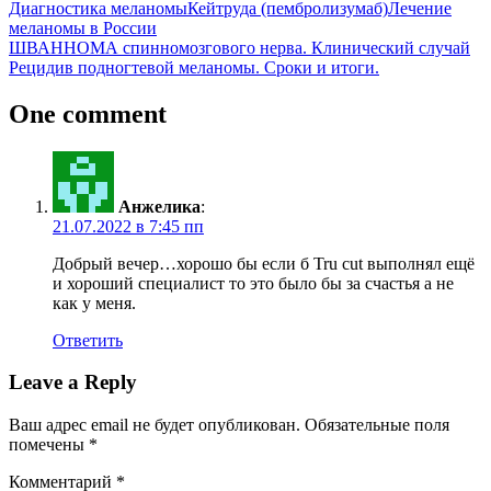
Диагностика меланомы
Кейтруда (пембролизумаб)
Лечение
меланомы в России
Навигация
Previous
ШВАННОМА спинномозгового нерва. Клинический случай
Post:
Next
Рецидив подногтевой меланомы. Сроки и итоги.
по
Post:
записям
One comment
Анжелика
:
21.07.2022 в 7:45 пп
Добрый вечер…хорошо бы если б Tru cut выполнял ещё
и хороший специалист то это было бы за счастья а не
как у меня.
Ответить
Leave a Reply
Ваш адрес email не будет опубликован.
Обязательные поля
помечены
*
Комментарий
*