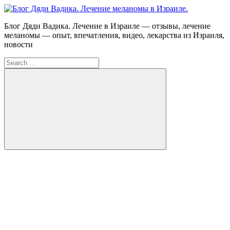
Skip
to
Блог
Блог Дяди Вадика. Лечение в Израиле — отзывы, лечение
content
Дяди
меланомы — опыт, впечатления, видео, лекарства из Израиля,
Вадика.
новости
Лечение
Search
меланомы
for:
в
Израиле.
Опыт.
Видео.
Search
FB