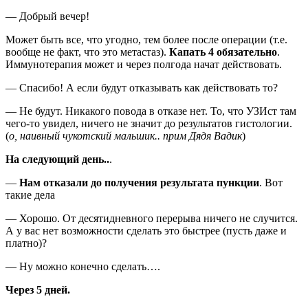
— Добрый вечер!
Может быть все, что угодно, тем более после операции (т.е.
вообще не факт, что это метастаз).
Капать 4 обязательно
.
Иммунотерапия может и через полгода начат действовать.
— Спасибо! А если будут отказывать как действовать то?
— Не будут. Никакого повода в отказе нет. То, что УЗИст там
чего-то увидел, ничего не значит до результатов гистологии.
(
о, наивный чукотский мальшик.. прим Дядя Вадик
)
На следующий день..
.
—
Нам отказали до получения результата пункции
. Вот
такие дела
— Хорошо. От десятидневного перерыва ничего не случится.
А у вас нет возможности сделать это быстрее (пусть даже и
платно)?
— Ну можно конечно сделать….
Через 5 дней.