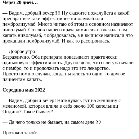
Через 20 дней…
— Вадим, добрый вечер!!!! Ну скажите пожалуйста а какой
препарат все таки эффективнее ниволумаб или
пембролизумаб. Много читаю об этом в основном назначают
ниволумаб. Со слов нашего врача комиссия назначала нам
капать ниволумаб, я обрадовалась, а в выписке написали что
прокапали пембролизумаб. И как то расстроилась.
— Доброе утро!
Безразлично. Оба препарата показывают практически
одинаковую эффективность. Другое дело, что если уж начали
с пембро, то и продолжать надо это это лекарство.
Просто помню случаи, когда пытались то одно, то другое
пациентам капать.
Середина мая 2022
— Вадим, добрый вечер! Наткнулась тут на женщину с
меланомой, которая влила в себя около 100 капельниц
Опдиво? Такое бывает?
— Да чего только не бывает, на самом деле 🙂
Протокол такой: