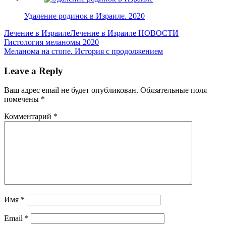
Удаление родинок в Израиле. 2020
Лечение в Израиле
Лечение в Израиле НОВОСТИ
Навигация
Previous
Гистология меланомы 2020
Post:
Next
Меланома на стопе. История с продолжением
по
Post:
записям
Leave a Reply
Ваш адрес email не будет опубликован.
Обязательные поля
помечены
*
Комментарий
*
Имя
*
Email
*