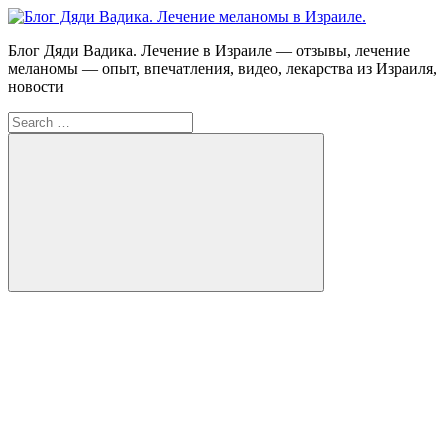
Skip
to
Блог
Блог Дяди Вадика. Лечение в Израиле — отзывы, лечение
content
Дяди
меланомы — опыт, впечатления, видео, лекарства из Израиля,
Вадика.
новости
Лечение
Search
меланомы
for:
в
Израиле.
Опыт.
Видео.
Search
FB