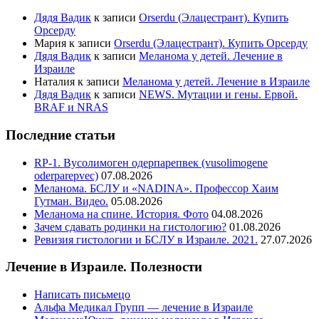
Дядя Вадик
к записи
Orserdu (Элацестрант). Купить
Орсерду
Мария
к записи
Orserdu (Элацестрант). Купить Орсерду
Дядя Вадик
к записи
Меланома у детей. Лечение в
Израиле
Наталия
к записи
Меланома у детей. Лечение в Израиле
Дядя Вадик
к записи
NEWS. Мутации и гены. Ервой.
BRAF и NRAS
Последние статьи
RP-1. Вусолимоген одерпарепвек (vusolimogene
oderparepvec)
07.08.2026
Меланома. БСЛУ и «NADINA». Профессор Хаим
Гутман. Видео.
05.08.2026
Меланома на спине. История. Фото
04.08.2026
Зачем сдавать родинки на гистологию?
01.08.2026
Ревизия гистологии и БСЛУ в Израиле. 2021.
27.07.2026
Лечение в Израиле. Полезности
Написать письмецо
Альфа Медикал Групп — лечение в Израиле