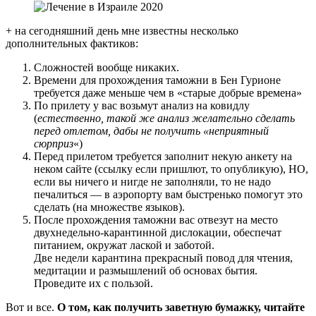
+ на сегодняшний день мне известны несколько
дополнительных фактиков:
Сложностей вообще никаких.
Времени для прохождения таможни в Бен Гурионе
требуется даже меньше чем в «старые добрые времена»
По прилету у вас возьмут анализ на ковидлу
(
естественно, такой же анализ желательно сделать
перед отлетом, дабы не получить «неприятный
сюрприз
«)
Перед прилетом требуется заполнит некую анкету на
неком сайте (ссылку если пришлют, то опубликую), НО,
если вы ничего и нигде не заполняли, то не надо
печалиться — в аэропорту вам быстренько помогут это
сделать (на множестве языков).
После прохождения таможни вас отвезут на место
двухнедельно-карантинной дислокации, обеспечат
питанием, окружат лаской и заботой.
Две недели карантина прекрасный повод для чтения,
медитации и размышлений об основах бытия.
Проведите их с пользой.
Вот и все.
О том, как получить заветную бумажку, читайте