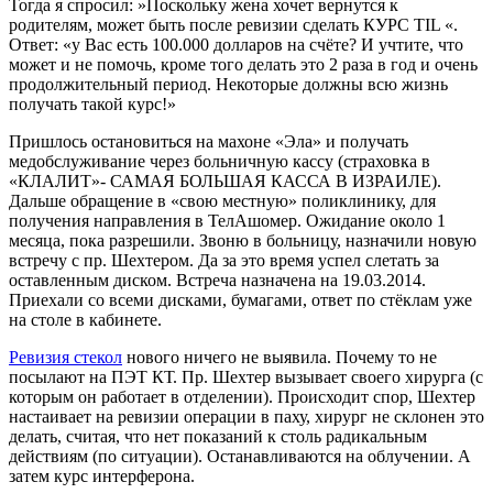
Тогда я спросил: »Поскольку жена хочет вернутся к
родителям, может быть после ревизии сделать КУРС TIL «.
Ответ: «у Вас есть 100.000 долларов на счёте? И учтите, что
может и не помочь, кроме того делать это 2 раза в год и очень
продолжительный период. Некоторые должны всю жизнь
получать такой курс!»
Пришлось остановиться на махоне «Эла» и получать
медобслуживание через больничную кассу (страховка в
«КЛАЛИТ»- САМАЯ БОЛЬШАЯ КАССА В ИЗРАИЛЕ).
Дальше обращение в «свою местную» поликлинику, для
получения направления в ТелАшомер. Ожидание около 1
месяца, пока разрешили. Звоню в больницу, назначили новую
встречу с пр. Шехтером. Да за это время успел слетать за
оставленным диском. Встреча назначена на 19.03.2014.
Приехали со всеми дисками, бумагами, ответ по стёклам уже
на столе в кабинете.
Ревизия стекол
нового ничего не выявила. Почему то не
посылают на ПЭТ КТ. Пр. Шехтер вызывает своего хирурга (с
которым он работает в отделении). Происходит спор, Шехтер
настаивает на ревизии операции в паху, хирург не склонен это
делать, считая, что нет показаний к столь радикальным
действиям (по ситуации). Останавливаются на облучении. А
затем курс интерферона.