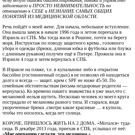
чему ведут ошибки диагностирования, паника и упрямство
заболевшего и ПРОСТО НЕВНИМАТЕЛЬНОСТЬ по
отношению к СЕБЕ и НЕЗНАНИЕ САМЫХ ОБЩИХ
ПОНЯТИЙ ИЗ МЕДИЦИНСКОЙ ОБЛАСТИ.
Речь пойдёт о моей жене. Для начала, небольшое вступление.
Она вышла замуж в начале 1996 года и летом переехала в
Израиль из СПБ. Мы тогда жили в Ришоне, почти на берегу
моря. Инструктаж по поводу защитного крема , головного
убора и одежды (брюки, длинная юбка и футболка или блузка
с длинным рукавом) получен ещё в Питере. Прожила она в
Израиле 4 года и затем вернулась в СПБ.
В Израиле на пляже, т.е. в купальнике либо в открытом
бассейне (гостинничный отдых) я не позволял ей находиться
долго и всегда — защит. крем с SPF не ниже 45-50. По
семейным обстоятельствам (весьма нездоровые родители —
вернулась). Ко времени нашего знакомства я уже знал,что с
меланомой нельзя шутить. Несколько человек из моего круга
пострадали от меланомы разного типа. И старался, видя
укороченные брюки ,смотри какие красивые … я купила,
чтобы это носилось, когда нет солнца.
КОРОЧЕ, ПРИШЛОСЬ ЖИТЬ НА 2 ДОМА. «Мотался» туда-
сюда. В декабре 2013 года, приехав в СПБ, услышал от неё:
«
Мне операцию сделали, это меланома.
«