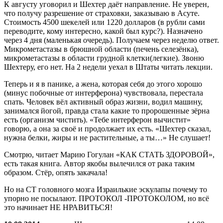
К августу уговорил и Шехтер даёт направление. Не уверен,
что получу разрешение от страховки, заказываю в Асуте.
Стоимость 4500 шекелей или 1220 долларов (в рубли сами
переводите, кому интересно, какой был курс?). Назначено
через 4 дня (маленькая очередь). Получаем через неделю ответ.
Микрометастазы в брюшной области (печень селезёнка),
микрометастазы в области грудной клетки(легкие). Звоню
Шехтеру, его нет. На 2 недели уехал в Штаты читать лекции.
Теперь и я в панике, а жена, которая себя до этого хорошо
(минус побочные от интерферона) чувствовала, перестала
спать. Человек вёл активный образ жизни, водил машину,
занимался йогой, правда стала какие то пророшенные зёрна
есть (организм чистить). «Тебе интерферон вычистит»
говорю, а она за своё и продолжает их есть. «Шехтер сказал,
нужна белки, жиры и не растительные, а ты…» Не слушает!
Смотрю, читает Марию Гогулан «КАК СТАТЬ ЗДОРОВОЙ»,
есть такая книга. Автор якобы вылечился от рака таким
образом. Стёр, опять закачала!
Но на СТ головного мозга Израилькие эскулапы почему то
упорно не посылают. ПРОТОКОЛ -ПРОТОКОЛОМ, но всё
это начинает НЕ НРАВИТЬСЯ!