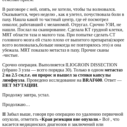
В разговоре с ней, опять, не хотели, чтобы ты волновался.
Оказывается, через неделю , как я улетел, почуствовала боли в
паху. Нашла какой то частный центр, где её посмотрел
онколог, работавший с меланомой. Отругал. Срочно УЗИ, не
нашли. Послал на сканирование. Сделала КТ грудной клетки,
МRT области таза и малого таза. При попытке сделать СТ
головного мозга ей стало плохо от выпитого препарата(скорее
всего волновалась,больше никогда не повторялось это) и она
убежала. MRT показало метастаз в паху. Прочие сканы
-чистые.
Срочно операция. Выполняется ILIOGROIN DISSECTION
(убрано 3 узла — всего порядка 30). Только в одном
метастаз
2 на 2.5 см,т.е. он пророс и вышел за стенки капсулы
лимфоузла
. Проведено исследование на
BRAF600
. Ответ —
НЕТ МУТАЦИИ
.
Продолжу завтра, устал.
Продолжаю…
II
Забыл выше, говоря про операцию по удалению первичной
опухоли, отметить «
Края резекции вне опухоли
.» Всё , что
касается медицинских диагнозов и заключений или