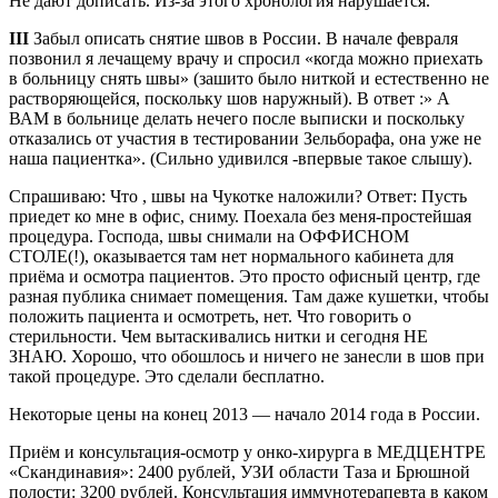
Не дают дописать. Из-за этого хронология нарушается.
III
Забыл описать снятие швов в России. В начале февраля
позвонил я лечащему врачу и спросил «когда можно приехать
в больницу снять швы» (зашито было ниткой и естественно не
растворяющейся, поскольку шов наружный). В ответ :» А
ВАМ в больнице делать нечего после выписки и поскольку
отказались от участия в тестировании Зельборафа, она уже не
наша пациентка». (Сильно удивился -впервые такое слышу).
Спрашиваю: Что , швы на Чукотке наложили? Ответ: Пусть
приедет ко мне в офис, сниму. Поехала без меня-простейшая
процедура. Господа, швы снимали на ОФФИСНОМ
СТОЛЕ(!), оказывается там нет нормального кабинета для
приёма и осмотра пациентов. Это просто офисный центр, где
разная публика снимает помещения. Там даже кушетки, чтобы
положить пациента и осмотреть, нет. Что говорить о
стерильности. Чем вытаскивались нитки и сегодня НЕ
ЗНАЮ. Хорошо, что обошлось и ничего не занесли в шов при
такой процедуре. Это сделали беcплатно.
Некоторые цены на конец 2013 — начало 2014 года в России.
Приём и консультация-осмотр у онко-хирурга в МЕДЦЕНТРЕ
«Скандинавия»: 2400 рублей, УЗИ области Таза и Брюшной
полости: 3200 рублей. Консультация иммунотерапевта в каком