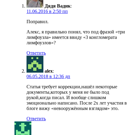
Дядя Вадик
:
11.06.2016 в 2:50 пп
Поправил.
Алекс, я правильно понял, что под фразой «три
лимфоузла» имеется ввиду «3 конгломерата
лимфоузлов»?
Ответить
alex
:
06.05.2018 в 12:36 дп
Статья требует коррекции,нашёл некоторые
документы,которых у меня не было под
рукой,когда писал. И вообще слишком
эмоционально написано. После 2х лет участия в
блоге вижу «невооружённым взглядом» это.
Ответить