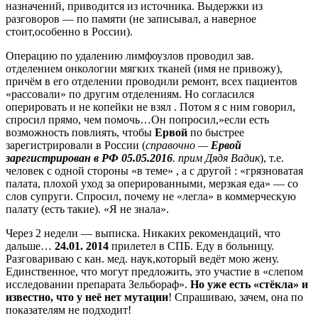
назначений, приводится из источника. Выдержки из
разговоров — по памяти (не записывал, а наверное
стоит,особенно в России).
Операцию по удалению лимфоузлов проводил зав.
отделением онкологии мягких тканей (имя не привожу),
причём в его отделении проводили ремонт, всех пациентов
«рассовали» по другим отделениям. Но согласился
оперировать и не копейки не взял . Потом я с ним говорил,
спросил прямо, чем помочь…Он попросил,»если есть
возможность повлиять, чтобы
Ервой
по быстрее
зарегистрировали в России (
справочно —
Ервой
зарегистрирован в РФ 05.05.2016
. прим Дядя Вадик
), т.е.
человек с одной стороны «в теме» , а с другой : «грязноватая
палата, плохой уход за оперированными, мерзкая еда» — со
слов супруги. Спросил, почему не «легла» в коммерческую
палату (есть такие). «Я не знала».
Через 2 недели — выписка. Никаких рекомендаций, что
дальше…
24.01. 2014
прилетел в СПБ. Еду в больницу.
Разговариваю с кан. мед. наук,который ведёт мою жену.
Единственное, что могут предложить, это участие в «слепом
исследовании препарата Зельбораф».
Но уже есть «стёкла» и
известно, что у неё нет мутации
! Спрашиваю, зачем, она по
показателям не подходит!