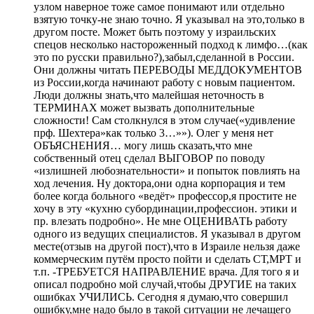
узлом наверное тоже самое понимают или отдельно
взятую точку-не знаю точно. Я указывал на это,только в
другом посте. Может быть поэтому у израильских
спецов несколько настороженный подход к лимфо…(как
это по русски правильно?),забыл,сделанной в России.
Они должны читать ПЕРЕВОДЫ МЕДДОКУМЕНТОВ
из России,когда начинают работу с новым пациентом.
Люди должны знать,что малейшая неточность в
ТЕРМИНАХ может вызвать дополнительные
сложности! Сам столкнулся в этом случае(«удивление
прф. Шехтера»как только 3…»»). Олег у меня нет
ОБЪЯСНЕНИЯ… могу лишь сказать,что мне
собственный отец сделал ВЫГОВОР по поводу
«излишней любознательности» и попыток повлиять на
ход лечения. Ну доктора,они одна корпорация и тем
более когда больного «ведёт» профессор,я простите не
хочу в эту «кухню субординации,профессион. этики и
пр. влезать подробно». Не мне ОЦЕНИВАТЬ работу
одного из ведущих специалистов. Я указывал в другом
месте(отзыв на другой пост),что в Израиле нельзя даже
коммерческим путём просто пойти и сделать СТ,МРТ и
т.п. -ТРЕБУЕТСЯ НАПРАВЛЕНИЕ врача. Для того я и
описал подробно мой случай,чтобы ДРУГИЕ на таких
ошибках УЧИЛИСЬ. Сегодня я думаю,что совершил
ошибку,мне надо было в такой ситуации не лечащего