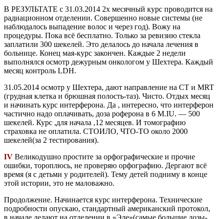
В РЕЗУЛЬТАТЕ с 31.03.2014 2х месячный курс проводится на
радиационном отделении. Совершенно новые системы (не
наблюдалось выпадение волос и через год). Вожу на
процедуры. Пока всё бесплатно. Только за ревизию стекла
заплатили 300 шекелей. Это делалось до начала лечения в
больнице. Конец мая-курс закончен. Каждые 2 недели
выполнялся осмотр дежурным онкологом у Шехтера. Каждый
месяц контроль LDH.
31.05.2014 осмотр у Шехтера, дают направление на CT и MRT
(грудная клетка и брюшная полость-таз). Чисто. Отдых месяц
и начинать курс интерферона. Да , интересно, что интерферон
частично надо оплачивать, доза роферона в 6 M.IU. — 500
шекелей. Курс ,для начала ,12 месяцев. И томографию
страховка не оплатила. СТОИЛО, ЧТО-ТО около 2000
шекелей(за 2 тестирования).
IV
Великодушно простите за орфографические и прочие
ошибки, тороплюсь, не проверяю орфографию. Дергают всё
время (я с детьми у родителей). Тему детей подниму в конце
этой истории, это не маловажно.
Продолжение. Начинается курс интерферона. Технические
подробности опускаю, стандартный американский протокол,
в начале делают на отделении в «Эле»(самые большие дозы-