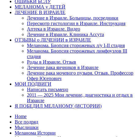
ОШИБКИ БСЛУ
МЕЛАНОМА у ДЕТЕЙ
ЛЕЧЕНИЕ В ИЗРАИЛЕ
Лечение в Израиле. Больницы, посредники
Пересмотр гистологии в Израиле. Инструкция
Аптека в Израиле. Видео
Лечение в Израиле. Клиника Ассута
ОТЗЫВЫ о ЛЕЧЕНИИ в ИЗРАИЛЕ
Меланома. Биопсия сторожевых л/у I-II стадия
Меланома. Биопсия сторожевых лимфоузлов III
стадия
Роды в Израиле. Отзыв
Лечение рака яичников в Израиле
Лечение рака мочевого пузыря. Отзыв. Профессор
Офер Юсепович
МОИ ПОДВИГИ
Написать письмецо
2011 — 2025 Мои лечение, диагностика и отдых в
Израиле
Я ПОБЕДИЛ МЕЛАНОМУ (ИСТОРИИ)
Home
Все подряд
Мыслишки
Меланома Истории