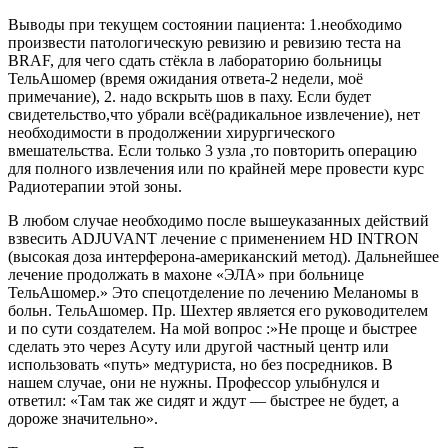
Выводы при текущем состоянии пациента: 1.необходимо
произвести патологическую ревизию и ревизию теста на
BRAF, для чего сдать стёкла в лабораторию больницы
ТельАшомер (время ожидания ответа-2 недели, моё
примечание), 2. надо вскрыть шов в паху. Если будет
свидетельство,что убрали всё(радикальное извлечение), нет
необходимости в продолжении хирургического
вмешательства. Если только 3 узла ,то повторить операцию
для полного извлечения или по крайней мере провести курс
Радиотерапии этой зоны.
В любом случае необходимо после вышеуказанных действий
взвесить ADJUVANT лечение с применением HD INTRON
(высокая доза интерферона-американский метод). Дальнейшее
лечение продолжать в махоне «ЭЛА» при больнице
ТельАшомер.» Это спецотделение по лечению Меланомы в
больн. ТельАшомер. Пр. Шехтер является его руководителем
и по сути создателем. На мой вопрос :»Не проще и быстрее
сделать это через Асуту или другой частный центр или
использовать «путь» медтуриста, но без посредников. В
нашем случае, они не нужны. Профессор улыбнулся и
ответил: «Там так же сидят и ждут — быстрее не будет, а
дороже значительно».