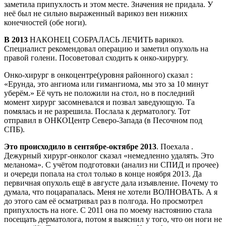
заметила припухлость и этом месте. Значения не придала. У
неё был не сильно выраженный варикоз вен нижних
конечностей (обе ноги).
В 2013
НАКОНЕЦ СОБРАЛАСЬ ЛЕЧИТЬ варикоз.
Специалист рекомендовал операцию и заметил опухоль на
правой голени. Посоветовал сходить к онко-хирургу.
Онко-хирург в онкоцентре(уровня районного) сказал :
«Ерунда, это ангиома или гимангиома, мы это за 10 минут
уберём.» Её чуть не положили на стол, но в последний
момент хирург засомневался и позвал заведующую. Та
помялась и не разрешила. Послала к дерматологу. Тот
отправил в ОНКОЦентр Северо-Запада (в Песочном под
СПБ).
Это происходило в сентябре-октябре 2013
. Поехала .
Дежурный хирург-онколог сказал «немедленно удалять. Это
меланома». С учётом подготовки (анализ ни СПИД и прочее)
и очереди попала на стол только в конце ноября 2013. Да
первичная опухоль ещё в августе дала изъявление. Почему то
думала, что поцарапалась. Меня не хотели ВОЛНОВАТЬ. А я
до этого сам её осматривал раз в полгода. Но просмотрел
припухлость на ноге. С 2011 она по моему настоянию стала
посещать дерматолога, потом я выяснил у того, что он ноги не