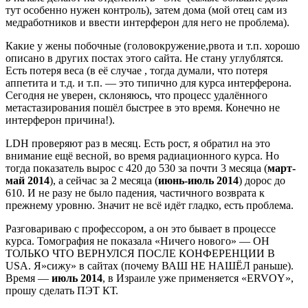
тут особенно нужен контроль), затем дома (мой отец сам из
медработников и ввести интерферон для него не проблема).
Какие у жены побочные (головокружение,рвота и т.п. хорошо
описано в других постах этого сайта. Не стану углублятся.
Есть потеря веса (в её случае , тогда думали, что потеря
аппетита и т.д. и т.п. — это типично для курса интерферона.
Сегодня не уверен, склоняюсь, что процесс удалённого
метастазирования пошёл быстрее в это время. Конечно не
интерферон причина!).
LDH проверяют раз в месяц. Есть рост, я обратил на это
внимание ещё весной, во время радиационного курса. Но
тогда показатель вырос с 420 до 530 за почти 3 месяца (
март-
май 2014
), а сейчас за 2 месяца (
июнь-июль 2014
) дорос до
610. И не разу не было падения, частичного возврата к
прежнему уровню. Значит не всё идёт гладко, есть проблема.
Разговариваю с профессором, а он это бывает в процессе
курса. Томография не показала «Ничего нового» — ОН
ТОЛЬКО ЧТО ВЕРНУЛСЯ ПОСЛЕ КОНФЕРЕНЦИИ В
USA. Я»сижу» в сайтах (почему ВАШ НЕ НАШЁЛ раньше).
Время —
июль 2014
, в Израиле уже применяется «ERVOY»,
прошу сделать ПЭТ КТ.