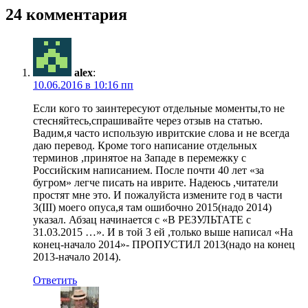
24 комментария
alex
:
10.06.2016 в 10:16 пп
Если кого то заинтересуют отдельные моменты,то не
стесняйтесь,спрашивайте через отзыв на статью.
Вадим,я часто использую ивритские слова и не всегда
даю перевод. Кроме того написание отдельных
терминов ,принятое на Западе в перемежку с
Российским написанием. После почти 40 лет «за
бугром» легче писать на иврите. Надеюсь ,читатели
простят мне это. И пожалуйста измените год в части
3(III) моего опуса,я там ошибочно 2015(надо 2014)
указал. Абзац начинается с «В РЕЗУЛЬТАТЕ с
31.03.2015 …». И в той 3 ей ,только выше написал «На
конец-начало 2014»- ПРОПУСТИЛ 2013(надо на конец
2013-начало 2014).
Ответить