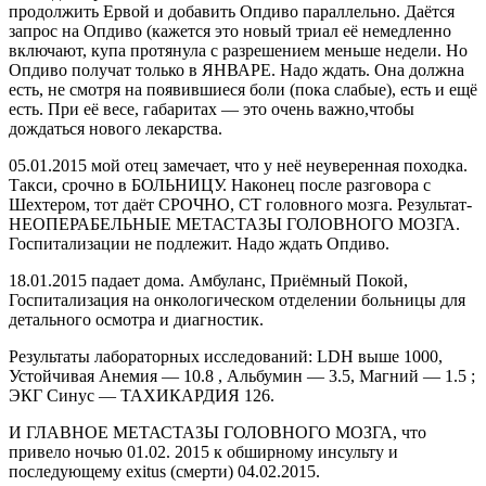
продолжить Ервой и добавить Опдиво параллельно. Даётся
запрос на Опдиво (кажется это новый триал её немедленно
включают, купа протянула с разрешением меньше недели. Но
Опдиво получат только в ЯНВАРЕ. Надо ждать. Она должна
есть, не смотря на появившиеся боли (пока слабые), есть и ещё
есть. При её весе, габаритах — это очень важно,чтобы
дождаться нового лекарства.
05.01.2015 мой отец замечает, что у неё неуверенная походка.
Такси, срочно в БОЛЬНИЦУ. Наконец после разговора с
Шехтером, тот даёт СРОЧНО, СТ головного мозга. Результат-
НЕОПЕРАБЕЛЬНЫЕ МЕТАСТАЗЫ ГОЛОВНОГО МОЗГА.
Госпитализации не подлежит. Надо ждать Опдиво.
18.01.2015 падает дома. Амбуланс, Приёмный Покой,
Госпитализация на онкологическом отделении больницы для
детального осмотра и диагностик.
Результаты лабораторных исследований: LDH выше 1000,
Устойчивая Анемия — 10.8 , Альбумин — 3.5, Магний — 1.5 ;
ЭКГ Синус — ТАХИКАРДИЯ 126.
И ГЛАВНОЕ МЕТАСТАЗЫ ГОЛОВНОГО МОЗГА, что
привело ночью 01.02. 2015 к обширному инсульту и
последующему exitus (смерти) 04.02.2015.