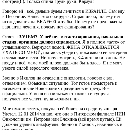
смотрел(!!). Только спина-грудь-руки. Караул!
Говорю ей , всё, дальше будем лечиться в ИЗРАИЛЕ. Сам еду
в Песочное. Нашёл этого хирурга. Спрашиваю, почему нет
исследования на BRAF600 хотя бы. Почему не предложены
варианты лечения, почему нет сканирования?
Ответ :»
ЗАЧЕМ? У неё нет метастазирования, начальная
стадия, организм должен справиться
. Я в полном «ауте» от
услышанного. Вернулся домой, ЖЕНА ОТКАЗЫВАЕТСЯ
ЕХАТЬ СО МНОЙ, пытаюсь убедить, показываю ей материал
о меланоме в сети. Не хочу смотреть, 3-4 истерики в день. Не
поеду и всё, маме моей плохо, должна быть здесь. Я не могу
увезти силой взрослого человека.
Звоню в Ихилов на отделение онкологии, говорю с зав.
отделением. Объяснил ситуацию. Тот готов посмотреть и
назначает после Новогодних праздников встречу. Всё
официально. У меня израильская страховка и супруга
получает все услуги купат-холим и пр.
Мне нужно лететь, покупаю ей билет на середину января.
Улетел. 12 01.2014 узнаю, что она в Питерском филиале НИИ
Онкологии им. Петрова или Блохина (всё время путаю). Ей
должны удалить лимфоузлы. Звоню в Ихилов , извиняюсь и
отменяю приём.