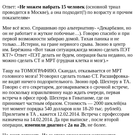
Ответ: «
Не можем набрать 15 человек
(основной триал
проводится в Москве), а она подходит(!) по возрасту и прочим
показателям»
Мне всё ясно. Спрашиваю про альтернативу- «Декарбазин, но
он не работает и жуткие побочные…). Говорю спасибо и при
первой возможности забираю домой. Тихая паника и не
только…Истерии, на гране нервного срыва. Звоню в центр
им. Берёзкина «Вот такая ситуация,когда можно сделать ПЭТ
КТ?» Ответ «ПЭТ делать не будем, операция была недавно, но
можно сделать СТ и МРТ (грудная клетка и мозг).»
Тащу на ТОМОГРАФИЮ. Скандал, отказывается от МРТ
головного мозга! Уговорил сделать только СТ. Расшифровка-
не видят ничего подозрительного. Звоню прф. Шехтеру в ТА.
Говорю с его секретарем, договариваемся о срочной встрече,
но поскольку израильтянину надо ждать очереди, первая
встреча в офисе проф. Шехтера в Гиватаиме, где он
принимает частным образом. Стоимость — 2000 шеклей(на
тот момент порядка 540 долларов или 18-20 тыс. рублей).
Прилетаем в ТА , кажется 12.02.2014. Встреча с профессорам
назначена на 14.02.2014. Да при выписке , после второй
операции,
изменили диагноз с 2a на 2b
, не более.