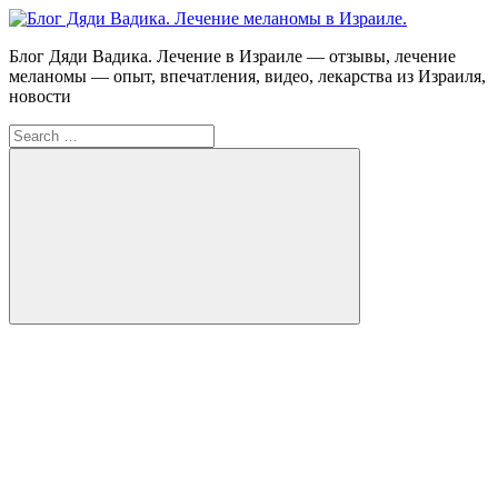
Skip
to
Блог
Блог Дяди Вадика. Лечение в Израиле — отзывы, лечение
content
Дяди
меланомы — опыт, впечатления, видео, лекарства из Израиля,
Вадика.
новости
Лечение
Search
меланомы
for:
в
Израиле.
Опыт.
Видео.
Search
FB