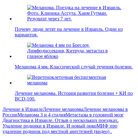
Почему люди летят на лечение в Израиль. Один из
вариантов.
Меланома 4 мм. Классический случай течения болезни.
Лечение меланомы. История развития болезни + КИ по
BCD-100.
Лечение в Израиле
Лечение меланомы
Лечение меланомы в
России
Меланома 3 и 4 стадия
Метастазы в головной мозг
Навигация
Previous
Диагностика в Израиле. Отзыв о нескольких поездках.
Post:
Next
Удаление родинки в Израиле. И новый онкоМИФ про
по
Post:
удаление родинок под местной анестезией (видео) .
записям