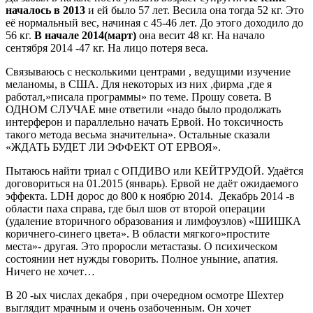
началось в 2013
и ей было 57 лет. Весила она тогда 52 кг. Это
её нормальный вес, начиная с 45-46 лет. До этого доходило до
56 кг.
В начале 2014(март)
она весит 48 кг. На начало
сентября 2014 -47 кг. На лицо потеря веса.
Связываюсь с несколькими центрами , ведущими изучение
меланомы, в США. Для некоторых из них ,фирма ,где я
работал,»писала программы» по теме. Прошу совета. В
ОДНОМ СЛУЧАЕ мне ответили «надо было продолжать
интерферон и параллельно начать Ервой. Но токсичность
такого метода весьма значительна». Остальные сказали
«ЖДАТЬ БУДЕТ ЛИ ЭФФЕКТ ОТ ЕРВОЯ».
Пытаюсь найти триал с ОПДИВО или КЕЙТРУДОЙ. Удаётся
договориться на 01.2015 (январь). Ервой не даёт ожидаемого
эффекта. LDH дорос до 800 к ноябрю 2014. Декабрь 2014 -в
области паха справа, где был шов от второй операции
(удаление вторичного образования и лимфоузлов) «ШИШКА
коричнего-синего цвета». В области мягкого»простите
места»- другая. Это проросли метастазы. О психическом
состоянии нет нужды говорить. Полное уныние, апатия.
Ничего не хочет…
В 20 -ых числах декабря , при очередном осмотре Шехтер
выглядит мрачным и очень озабоченным. Он хочет