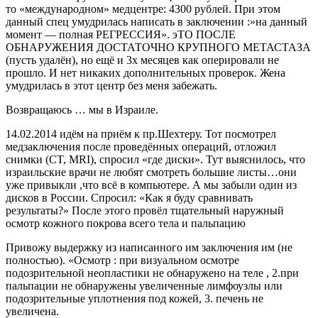
то «международном» медцентре: 4300 рублей. При этом
данный спец умудрилась написать в заключении :»на данный
момент — полная РЕГРЕСCИЯ». эТО ПОСЛЕ
ОБНАРУЖЕНИЯ ДОСТАТОЧНО КРУПНОГО МЕТАСТАЗА
(пусть удалён), но ещё и 3х месяцев как оперировали не
прошло. И нет никаких дополнительных проверок. Жена
умудрилась в этот центр без меня забежать.
Возвращаюсь … мы в Израиле.
14.02.2014 идём на приём к пр.Шехтеру. Тот посмотрел
медзаключения после проведённых операций, отложил
снимки (CT, MRI), спросил «где диски». Тут выяснилось, что
израильские врачи не любят смотреть большие листы…они
уже привыкли ,что всё в компьютере. А мы забыли один из
дисков в России. Спросил: «Как я буду сравнивать
результаты?» После этого провёл тщательный наружный
осмотр кожного покрова всего тела и пальпацию
Привожу выдержку из написанного им заключения им (не
полностью). «Осмотр : при визуальном осмотре
подозрительной неопластики не обнаружено на теле , 2.при
пальпации не обнаружены увеличенные лимфоузлы или
подозрительные уплотнения под кожей, 3. печень не
увеличена.