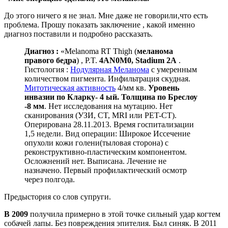
До этого ничего я не знал. Мне даже не говорили,что есть
проблема. Прошу показать заключение , какой именно
диагноз поставили и подробно рассказать.
Диагноз :
«Мelanoma RT Thigh (
меланома
правого бедра
) , P.T.
4AN0M0, Stadium 2A
.
Гистология :
Нодулярная Меланома
с умеренным
количеством пигмента. Инфильтрация скудная.
Митотическая активность
4/мм кв.
Уровень
инвазии по Кларку- 4 ый. Толщина по Бреслоу
-8 мм
. Нет исследования на мутацию. Нет
сканирования (УЗИ, CT, MRI или PET-CT).
Оперирована 28.11.2013. Время госпитализации
1,5 недели. Вид операции: Широкое Иссечение
опухоли кожи голени(тыловая сторона) с
реконструктивно-пластическим компонентом.
Осложнений нет. Выписана. Лечение не
назначено. Первый профилактический осмотр
через полгода.
Предыстория со слов супруги.
В 2009
получила примерно в этой точке сильный удар когтем
собачей лапы. Без повреждения эпителия. Был синяк. В 2011