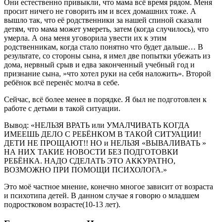
Они естественно привыкли, что мама всё время рядом. Меня
просит ничего не говорить им и всех домашних тоже. А
вышло так, что её родственники за нашей спиной сказали
детям, что мама может умереть, затем (когда случилось), что
умерла. А она меня уговорила увести их к этим
родственникам, когда стало понятно что будет дальше… В
результате, со стороны сына, я имел две попытки убежать из
дома, нервный срыв и едва законченный учебный год и
признание сына, »что хотел руки на себя наложить». Второй
ребёнок всё перенёс молча в себе.
Сейчас, всё более менее в порядке. Я был не подготовлен к
работе с детьми в такой ситуации.
Вывод: «НЕЛЬЗЯ ВРАТЬ или УМАЛЧИВАТЬ КОГДА
ИМЕЕШЬ ДЕЛО С РЕБЁНКОМ В ТАКОЙ СИТУАЦИИ!
ДЕТИ НЕ ПРОЩАЮТ!! НО и НЕЛЬЗЯ «ВЫВАЛИВАТЬ »
НА НИХ ТАКИЕ НОВОСТИ БЕЗ ПОДГОТОВКИ
РЕБЁНКА. НАДО СДЕЛАТЬ ЭТО АККУРАТНО,
ВОЗМОЖНО ПРИ ПОМОЩИ ПСИХОЛОГА.»
Это моё частное мнение, конечно многое зависит от возраста
и психотипа детей. В данном случае я говорю о младшем
подростковом возрасте(10-13 лет).