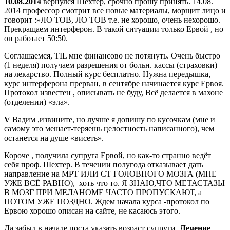
10.08.2014
вернулся Шехтер, срочно прошу принять. 14.08.
2014 профессор смотрит все новые материалы, морщит лицо и
говорит :»ЛО ТОВ, ЛО ТОВ т.е. не хорошо, очень нехорошо.
Прекращаем интерферон. В такой ситуации только Ервой , но
он работает 50:50.
Соглашаемся, TIL мне финансово не потянуть. Очень быстро
(1 неделя) получаем разрешения от больн. кассы (страховки)
на лекарство. Полный курс бесплатно. Нужна передышка,
курс интерферона прерван, в сентябре начинается курс Ервоя.
Протокол известен , описывать не буду, Всё делается в махоне
(отделении) «эла».
V
Вадим ,извините, но лучше я допишу по кусочкам (мне и
самому это мешает-теряешь целостность написанного), чем
останется на душе «висеть».
Короче , получила супруга Ервой, но как-то странно ведёт
себя проф. Шехтер. В течении полугода отказывает дать
направление на МРТ ИЛИ СТ ГОЛОВНОГО МОЗГА (МНЕ
УЖЕ ВСЁ РАВНО), хоть что то. Я ЗНАЮ,ЧТО МЕТАСТАЗЫ
В МОЗГ ПРИ МЕЛАНОМЕ ЧАСТО ПРОПУСКАЮТ, а
ПОТОМ УЖЕ ПОЗДНО. Ждем начала курса -протокол по
Ервою хорошо описан на сайте, не касаюсь этого.
Да забыл в начале поста указать возраст супруги.
Лечение