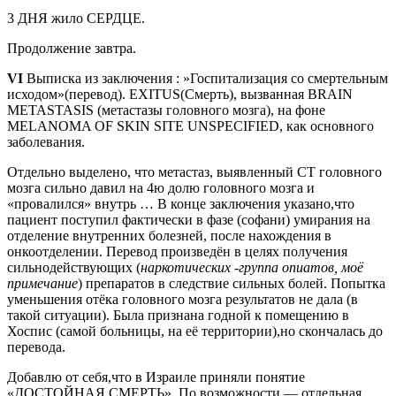
3 ДНЯ жило СЕРДЦЕ.
Продолжение завтра.
VI
Выписка из заключения : »Госпитализация со смертельным
исходом»(перевод). ЕXITUS(Смерть), вызванная BRAIN
METASTASIS (метастазы головного мозга), на фоне
MELANOMA OF SKIN SITE UNSPECIFIED, как основного
заболевания.
Отдельно выделено, что метастаз, выявленный СТ головного
мозга сильно давил на 4ю долю головного мозга и
«провалился» внутрь … В конце заключения указано,что
пациент поступил фактически в фазе (софани) умирания на
отделение внутренних болезней, после нахождения в
онкоотделении. Перевод произведён в целях получения
сильнодействующих (
наркотических -группа опиатов, моё
примечание
) препаратов в следствие сильных болей. Попытка
уменьшения отёка головного мозга результатов не дала (в
такой ситуации). Была признана годной к помещению в
Хоспис (самой больницы, на её территории),но скончалась до
перевода.
Добавлю от себя,что в Израиле приняли понятие
«ДОСТОЙНАЯ СМЕРТЬ». По возможности — отдельная