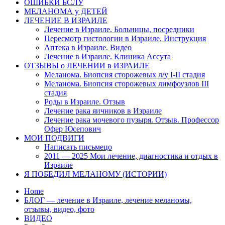
ОШИБКИ БСЛУ
МЕЛАНОМА у ДЕТЕЙ
ЛЕЧЕНИЕ В ИЗРАИЛЕ
Лечение в Израиле. Больницы, посредники
Пересмотр гистологии в Израиле. Инструкция
Аптека в Израиле. Видео
Лечение в Израиле. Клиника Ассута
ОТЗЫВЫ о ЛЕЧЕНИИ в ИЗРАИЛЕ
Меланома. Биопсия сторожевых л/у I-II стадия
Меланома. Биопсия сторожевых лимфоузлов III
стадия
Роды в Израиле. Отзыв
Лечение рака яичников в Израиле
Лечение рака мочевого пузыря. Отзыв. Профессор
Офер Юсепович
МОИ ПОДВИГИ
Написать письмецо
2011 — 2025 Мои лечение, диагностика и отдых в
Израиле
Я ПОБЕДИЛ МЕЛАНОМУ (ИСТОРИИ)
Home
БЛОГ — лечение в Израиле, лечение меланомы,
отзывы, видео, фото
ВИДЕО