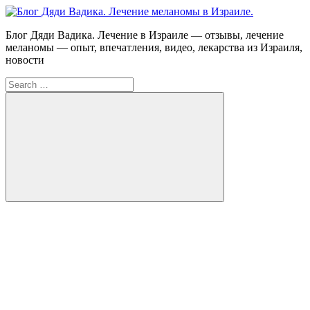
Skip
to
Блог
Блог Дяди Вадика. Лечение в Израиле — отзывы, лечение
content
Дяди
меланомы — опыт, впечатления, видео, лекарства из Израиля,
Вадика.
новости
Лечение
Search
меланомы
for:
в
Израиле.
Опыт.
Видео.
Search
FB