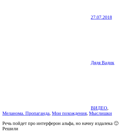
27.07.2018
Дядя Вадик
ВИДЕО
,
Меланома. Пропаганда
,
Мои похождения
,
Мыслишки
Речь пойдет про интерферон альфа, но начну издалека 🙂
Решили