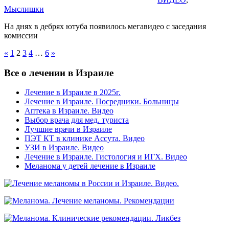
Мыслишки
На днях в дебрях ютуба появилось мегавидео с заседания
комиссии
Пагинация
Previous
Next
«
1
2
3
4
…
6
»
Posts
Posts
записей
Все о лечении в Израиле
Лечение в Израиле в 2025г.
Лечение в Израиле. Посредники. Больницы
Аптека в Израиле. Видео
Выбор врача для мед. туриста
Лучшие врачи в Израиле
ПЭТ КТ в клинике Ассута. Видео
УЗИ в Израиле. Видео
Лечение в Израиле. Гистология и ИГХ. Видео
Меланома у детей лечение в Израиле