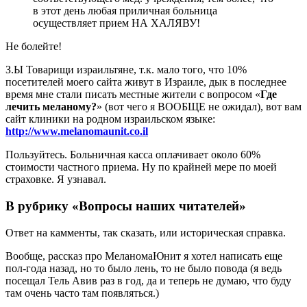
в этот день любая приличная больница
осуществляет прием НА ХАЛЯВУ!
Не болейте!
З.Ы Товарищи израильтяне, т.к. мало того, что 10%
посетителей моего сайта живут в Израиле, дык в последнее
время мне стали писать местные жители с вопросом «
Где
лечить меланому?
» (вот чего я ВООБЩЕ не ожидал), вот вам
сайт клиники на родном израильском языке:
http://www.melanomaunit.co.il
Пользуйтесь. Больничная касса оплачивает около 60%
стоимости частного приема. Ну по крайней мере по моей
страховке. Я узнавал.
В рубрику «Вопросы наших читателей»
Ответ на камменты, так сказать, или историческая справка.
Вообще, рассказ про МеланомаЮнит я хотел написать еще
пол-года назад, но то было лень, то не было повода (я ведь
посещал Тель Авив раз в год, да и теперь не думаю, что буду
там очень часто там появляться.)