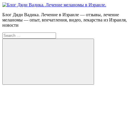
Skip
to
Блог
Блог Дяди Вадика. Лечение в Израиле — отзывы, лечение
content
Дяди
меланомы — опыт, впечатления, видео, лекарства из Израиля,
Вадика.
новости
Лечение
Search
меланомы
for:
в
Израиле.
Опыт.
Видео.
Search
FB