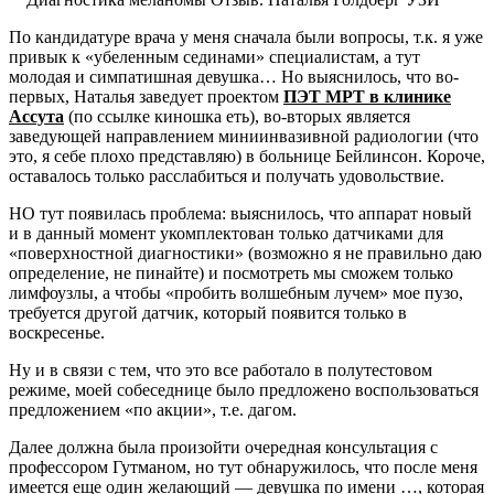
По кандидатуре врача у меня сначала были вопросы, т.к. я уже
привык к «убеленным сединами» специалистам, а тут
молодая и симпатишная девушка… Но выяснилось, что во-
первых, Наталья заведует проектом
ПЭТ МРТ в клинике
Ассута
(по ссылке киношка еть), во-вторых является
заведующей направлением миниинвазивной радиологии (что
это, я себе плохо представляю) в больнице Бейлинсон. Короче,
оставалось только расслабиться и получать удовольствие.
НО тут появилась проблема: выяснилось, что аппарат новый
и в данный момент укомплектован только датчиками для
«поверхностной диагностики» (возможно я не правильно даю
определение, не пинайте) и посмотреть мы сможем только
лимфоузлы, а чтобы «пробить волшебным лучем» мое пузо,
требуется другой датчик, который появится только в
воскресенье.
Ну и в связи с тем, что это все работало в полутестовом
режиме, моей собеседнице было предложено воспользоваться
предложением «по акции», т.е. дагом.
Далее должна была произойти очередная консультация с
профессором Гутманом, но тут обнаружилось, что после меня
имеется еще один желающий — девушка по имени …, которая