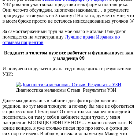
УЗИрования участвовал представитель фирмы поставщика.
Они чего-то обсуждали, кнопочки нажимали… в результате
процедура затянулась на 35 минут! Но за то, думается мне, что
в моем брюхе просто не осталось неисследованных уголков 🙂
За самоотверженный труд на мое благо Натальи Гольдберг
помещается на мегастраницу
Лучшие врачи Израиля по
отзывам пациентов
Вердикт: в толстом пузе все работает и фунциклирует как
у младенца 🙂
И получена индульгенция на год в виде диска с результатами
УЗИ:
Диагностика меланомы Отзыв. Результаты УЗИ
Далее мы двинулись в кабинет для фотографирования
родинок, но тут меня тюкнуло: а почему бы мне не сфоткаться
с профессором Шехтером? От него только вышел последний
посетитель, он там у себя в кабинете один тусит, у меня
настроение ВООБЩЕ ОФИГЕННОЕ… можно совместить. В
конце концов, я уже столько писал про про него, а фотки до
сих пор не имею. В общем, я вежливо намекнул Максу, что