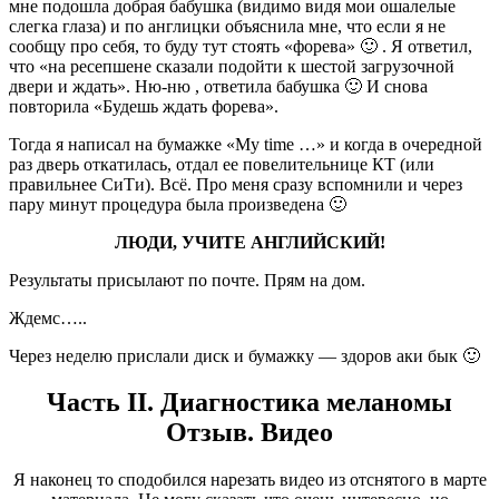
мне подошла добрая бабушка (видимо видя мои ошалелые
слегка глаза) и по англицки объяснила мне, что если я не
сообщу про себя, то буду тут стоять «форева» 🙂 . Я ответил,
что «на ресепшене сказали подойти к шестой загрузочной
двери и ждать». Ню-ню , ответила бабушка 🙂 И снова
повторила «Будешь ждать форева».
Тогда я написал на бумажке «My time …» и когда в очередной
раз дверь откатилась, отдал ее повелительнице КТ (или
правильнее СиТи). Всё. Про меня сразу вспомнили и через
пару минут процедура была произведена 🙂
ЛЮДИ, УЧИТЕ АНГЛИЙСКИЙ!
Результаты присылают по почте. Прям на дом.
Ждемс…..
Через неделю прислали диск и бумажку — здоров аки бык 🙂
Часть II. Диагностика меланомы
Отзыв. Видео
Я наконец то сподобился нарезать видео из отснятого в марте