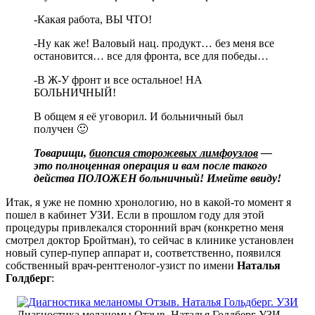
-Какая работа, ВЫ ЧТО!
-Ну как же! Валовый нац. продукт… без меня все
остановится… все для фронта, все для победы…
-В Ж-У фронт и все остальное! НА
БОЛЬНИЧНЫЙ!
В общем я её уговорил. И больничный был
получен 🙂
Товарищи,
биопсия сторожевых лимфоузлов
—
это полноценная операция и вам после такого
действа ПОЛОЖЕН больничный! Имейте ввиду!
Итак, я уже не помню хронологию, но в какой-то момент я
пошел в кабинет УЗИ. Если в прошлом году для этой
процедуры привлекался сторонний врач (конкретно меня
смотрел доктор Бройтман), то сейчас в клинике установлен
новый супер-пупер аппарат и, соответственно, появился
собственный врач-рентгенолог-узист по имени
Наталья
Голдберг
:
Диагностика меланомы Отзыв. Наталья Голдберг УЗИ