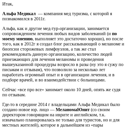
Итак,
Альфа Медикал
— компания мед туризма, с которой я
познакомился в 2011г.
Альфа, как и другие мед-тур-организации, занимается
сопровождением лечения любых видов заболеваний (и
по
моему мнению
, выполняет это достаточно хорошо), но после
того, как в 2012г я создал блог рассказывающий о меланоме и
биопсии сторожевых лимфоузлов, а так же стал
рекомендовать данную организацию, количество людей
приезжающих для лечения меланомы и проведения
вышеуказанной процедуры возросло в разы (ну это я сужу по
письмам и отзывам), что позволило за несколько лет
наработать огромный опыт и в организации лечения, и в
подборе врачей, и во взаимодействии с больницами.
Сейчас «все про все» занимает около 10 дней, опять же судя
по отзывам.
Где-то в середине 2014 г владельцами Альфа Медикал было
создано новое юр. лицо —
МеланомаЮнит
(со своим
директором говорящим на иврите и английском, т.к.
изначально планировалась не только для туристов, но и для
местных жителей), которое в дальнейшем из «пары