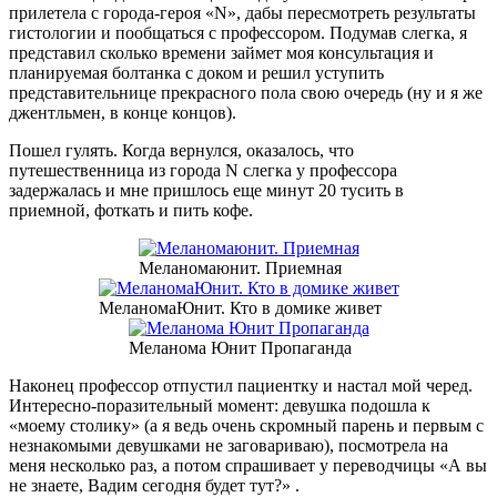
прилетела с города-героя «N», дабы пересмотреть результаты
гистологии и пообщаться с профессором. Подумав слегка, я
представил сколько времени займет моя консультация и
планируемая болтанка с доком и решил уступить
представительнице прекрасного пола свою очередь (ну и я же
джентльмен, в конце концов).
Пошел гулять. Когда вернулся, оказалось, что
путешественница из города N слегка у профессора
задержалась и мне пришлось еще минут 20 тусить в
приемной, фоткать и пить кофе.
Меланомаюнит. Приемная
МеланомаЮнит. Кто в домике живет
Меланома Юнит Пропаганда
Наконец профессор отпустил пациентку и настал мой черед.
Интересно-поразительный момент: девушка подошла к
«моему столику» (а я ведь очень скромный парень и первым с
незнакомыми девушками не заговариваю), посмотрела на
меня несколько раз, а потом спрашивает у переводчицы «А вы
не знаете, Вадим сегодня будет тут?» .