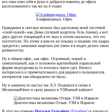
все-таки взял себя в руки и добрался наконец до офиса
расположенного так же на 4 этаже:
Альфамедикал. Офис
Гражданин в светлых штанах был распознан моей системой
«свой-чужой» как Дима (лучший водитель Тель Авива), а вот
двух других товарищей я не знал и потом оказалось, что это
посетители. По этому я вам их не покажу и видимо эти кадры
придется с киношки вырезать (не умею я в видео делать такие
размытости).
Ну в общем офис, как офис. Огромный, новый и
симпатишный, как и положено крупнейшей израильской
фирме медтуризма (а то ютились черти где). Ничего
интересного и примечательного для рядового пользователя
интернетов там обнаружено не было.
Ну и наконец-то настал час ХЭ. Поднялся я снова в
МеланомаЮнит и сразу рванул в УЗИшный кабинет:
Диагностика меланомы Отзыв. УЗИ в Израиле
В этот раз помимо
Наталья Гольдберг
(Голдберг)
в процессе