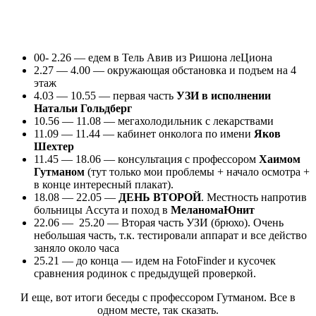
00- 2.26 — едем в Тель Авив из Ришона леЦиона
2.27 — 4.00 — окружающая обстановка и подъем на 4
этаж
4.03 — 10.55 — первая часть
УЗИ в исполнении
Натальи Гольдберг
10.56 — 11.08 — мегахолодильник с лекарствами
11.09 — 11.44 — кабинет онколога по имени
Яков
Шехтер
11.45 — 18.06 — консультация с профессором
Хаимом
Гутманом
(тут только мои проблемы + начало осмотра +
в конце интересный плакат).
18.08 — 22.05 —
ДЕНЬ ВТОРОЙ
. Местность напротив
больницы Ассута и поход в
МеланомаЮнит
22.06 — 25.20 — Вторая часть УЗИ (брюхо). Очень
небольшая часть, т.к. тестировали аппарат и все действо
заняло около часа
25.21 — до конца — идем на FotoFinder и кусочек
сравнения родинок с предыдущей проверкой.
И еще, вот итоги беседы с профессором Гутманом. Все в
одном месте, так сказать.