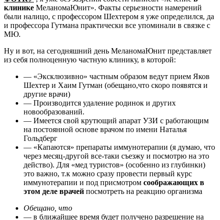
клинике
МеланомаЮнит». Факты серьезности намерений
были налицо, с профессором Шехтером я уже определился, да
и профессора Гутмана практически все упоминали в связке с
МЮ.
Ну и вот, на сегодняшний день МеланомаЮнит представляет
из себя полноценную частную клинику, в которой:
— «Эксклюзивно» частным образом ведут прием Яков
Шехтер и Хаим Гутман (обещано,что скоро появятся и
другие врачи)
— Производится удаление родинок и других
новообразований.
— Имеется свой крутющий апарат УЗИ с работающим
на постоянной основе врачом по имени Наталья
Гольдберг
— «Капаются» препараты иммунотерапии (я думаю, что
через месяц-другой все-таки съезжу и посмотрю на это
действо). Для «мед туристов» (особенно из глубинки)
это важно, т.к можно сразу провести первый курс
иммунотерапии и под присмотром
соображающих в
этом деле врачей
посмотреть на реакцию организма
Обещано, что
— в ближайшее время будет получено разрешение на