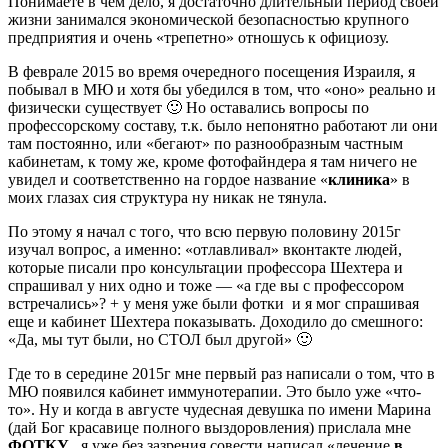
Понимаете в чем дело, я достаточно длительный период своей
жизни занимался экономической безопасностью крупного
предприятия и очень «трепетно» отношусь к официозу.
В феврале 2015 во время очередного посещения Израиля, я
побывал в МЮ и хотя бы убедился в том, что «оно» реально и
физически существует 🙂 Но оставались вопросы по
профессорскому составу, т.к. было непонятно работают ли они
там постоянно, или «бегают» по разнообразным частным
кабинетам, к тому же, кроме фотофайндера я там ничего не
увидел и соответственно на гордое название «
клиника
» в
моих глазах сия структура ну никак не тянула.
По этому я начал с того, что всю первую половину 2015г
изучал вопрос, а именно: «отлавливал» вконтакте людей,
которые писали про консультации профессора Шехтера и
спрашивал у них одно и тоже — «а где вы с профессором
встречались»? + у меня уже были фотки и я мог спрашивая
еще и кабинет Шехтера показывать. Доходило до смешного:
«Да, мы тут были, но СТОЛ был другой» 🙂
Где то в середине 2015г мне первый раз написали о том, что в
МЮ появился кабинет иммунотерапии. Это было уже «что-
то». Ну и когда в августе чудесная девушка по имени Марина
(дай Бог красавице полного выздоровления) прислала мне
ФОТКУ
, я уже без зазрения совести написал «лечение
в