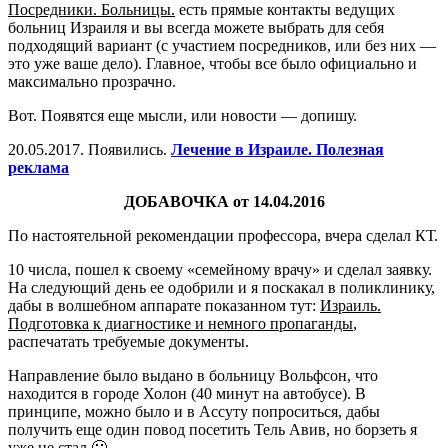
Посредники. Больницы.
есть прямые контакты ведущих
больниц Израиля и вы всегда можете выбрать для себя
подходящий вариант (с участием посредников, или без них —
это уже ваше дело). Главное, чтобы все было официально и
максимально прозрачно.
Вот. Появятся еще мысли, или новости — допишу.
20.05.2017. Появились.
Лечение в Израиле. Полезная
реклама
ДОБАВОЧКА от 14.04.2016
По настоятельной рекомендации профессора, вчера сделал КТ.
10 числа, пошел к своему «семейному врачу» и сделал заявку.
На следующий день ее одобрили и я поскакал в поликлинику,
дабы в волшебном аппарате показанном тут:
Израиль.
Подготовка к диагностике и немного пропаганды
,
распечатать требуемые документы.
Направление было выдано в больницу Вольфсон, что
находится в городе Холон (40 минут на автобусе). В
принципе, можно было и в Ассуту попроситься, дабы
получить еще один повод посетить Тель Авив, но борзеть я
уже не стал 🙂