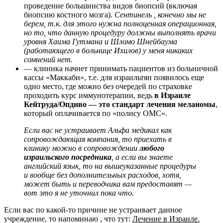
проведение большинства видов биопсий (включая
биопсию костного мозга).
Сентинель , конечно мы не
берем, т.к. для этого нужна полноценная операционная,
но то, что данную процедуру должны выполнять врачи
уровня Хаима Гутмана и Шломо Шнейбаума
(работающего в больнице Ихилов) у меня никаких
сомнений нет.
— клиника начнет принимать пациентов из больничной
кассы «Маккаби», т.е. для израильтян появилось еще
одно место, где можно без очередей по страховке
проходить курс иммунотерапии, ведь
в Израиле
Кейтруда/Опдиво — это стандарт лечения меланомы
,
который оплачивается по «полису ОМС».
Если вас не устраивает Альфа медикал как
сопровождающая компания, то приехать в
клинику можно в сопровождении
любого
израильского посредника
, а если вы знаете
английский язык, то на вышеуказанные процедуры
и вообще без дополнительных расходов, хотя,
может быть и переводчика вам предоставят —
вот это я не уточнил пока что.
Если вас по какой-то причине не устраивает данное
учреждение, то напоминаю , что тут:
Лечение в Израиле.