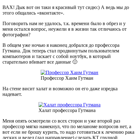
ВАХ! Дык вот он таки я красивый тут сидю:) А ведь мы до
этого общались «вконтакте».
Поговорить нам не удалось, т.к. времени было в обрез и у
меня остался вопрос, неужели я в жизни так отличаюсь от
фотографии?
В общем уже ночью я наконец добрался до профессора
Гутмана. Док теперь стал продвинутым пользователем
компьютеров и таскает с собой ноутбук, в который
старательно вбивает все данные 🙂
Профессор Хаим Гутман
На стене висит халат и возможно он его даже изредка
надевает.
Халат профессора Гутмана
Меня опять осмотрели со всех сторон и уже второй раз
профессор мягко намекнул, что по меланоме вопросов нет, а
вот если не брошу курить, то надо готовиться к лечению рака
легких и велел (дал направление) сделать КТ грудной