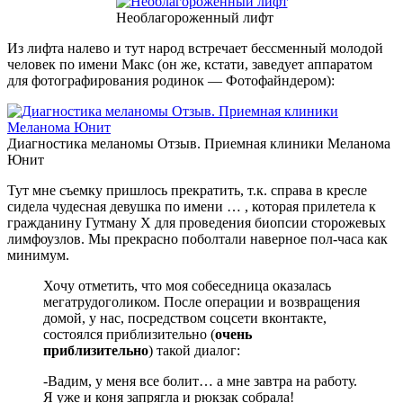
Необлагороженный лифт
Из лифта налево и тут народ встречает бессменный молодой
человек по имени Макс (он же, кстати, заведует аппаратом
для фотографирования родинок — Фотофайндером):
Диагностика меланомы Отзыв. Приемная клиники Меланома
Юнит
Тут мне съемку пришлось прекратить, т.к. справа в кресле
сидела чудесная девушка по имени … , которая прилетела к
гражданину Гутману Х для проведения биопсии сторожевых
лимфоузлов. Мы прекрасно поболтали наверное пол-часа как
минимум.
Хочу отметить, что моя собеседница оказалась
мегатрудоголиком. После операции и возвращения
домой, у нас, посредством соцсети вконтакте,
состоялся приблизительно (
очень
приблизительно
) такой диалог:
-Вадим, у меня все болит… а мне завтра на работу.
Я уже и коня запрягла и рюкзак собрала!