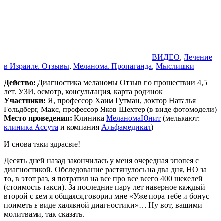
ВИДЕО
,
Лечение
в Израиле. Отзывы
,
Меланома. Пропаганда
,
Мыслишки
Действо:
Диагностика меланомы Отзыв по прошествии 4,5
лет. УЗИ, осмотр, консультация, карта родинок
Участники:
Я, профессор Хаим Гутман, доктор Наталья
Гольдберг, Макс, профессор Яков Шехтер (в виде фотомодели)
Место проведения:
Клиника
МеланомаЮнит
(мелькают:
клиника Ассута
и компания
Альфамедикал
)
И снова таки здрасьте!
Десять дней назад закончилась у меня очередная эпопея с
диагностикой. Обследование растянулось на два дня, НО за
то, в этот раз, я потратил на все про все всего 400 шекелей
(стоимость такси). За последние пару лет наверное каждый
второй с кем я общался,говорил мне «Уже пора тебе и бонус
поиметь в виде халявной диагностики»… Ну вот, вашими
молитвами, так сказать.