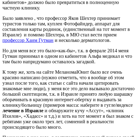
кабинетов» должно было превратиться в полноценную
частную клинику.
Было заявлено , что профессор Яков Шехтер принимает
туристов только там, куплен Фотофайндер, аппарат для
составления карты родинок, (единственный на тот момент в
Израиле) и помимо Шехтера, в МЮ стал вести прием
профессор Хаим Гутман
и несколько дерматологов.
Но для меня все это было»как-бы», т.к. в феврале 2014 меня
Гутман принимал в одном из кабинетов Альфа медикал и что
там было напридумано оставалось загадкой.
К тому же, хоть на сайте МеланомаЮнит было все очень
красиво написано (нужно отметить, что я вообще об этом
узнал после того, как статьи с сайта начали цитировать
знакомые мне люди), у меня все это дело вызывало достаточно
большой скептицизм, т.к. в Израиле принято любую шарашку
оборачивать в красивую интернет-обертку и выдавать за
клинику/больницу (примеров масса: наберите в гугле/яндексе
лечение в Израиле
и обнаружите кучу «Ассут», «клиник
Ихилов», «Хадасс» и т.д.) и хоть на тот момент я был знаком с
ребятами уже около трех лет, сомнений в реальности
происходящего было много.