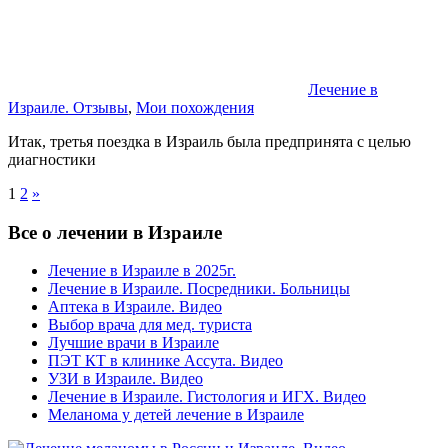
Лечение в
Израиле. Отзывы
,
Мои похождения
Итак, третья поездка в Израиль была предпринята с целью
диагностики
Пагинация
Next
1
2
»
Posts
записей
Все о лечении в Израиле
Лечение в Израиле в 2025г.
Лечение в Израиле. Посредники. Больницы
Аптека в Израиле. Видео
Выбор врача для мед. туриста
Лучшие врачи в Израиле
ПЭТ КТ в клинике Ассута. Видео
УЗИ в Израиле. Видео
Лечение в Израиле. Гистология и ИГХ. Видео
Меланома у детей лечение в Израиле