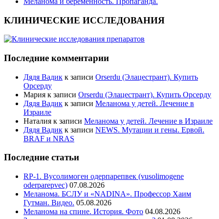
Меланома и беременность. Пропаганда.
КЛИНИЧЕСКИЕ ИССЛЕДОВАНИЯ
Последние комментарии
Дядя Вадик
к записи
Orserdu (Элацестрант). Купить
Орсерду
Мария
к записи
Orserdu (Элацестрант). Купить Орсерду
Дядя Вадик
к записи
Меланома у детей. Лечение в
Израиле
Наталия
к записи
Меланома у детей. Лечение в Израиле
Дядя Вадик
к записи
NEWS. Мутации и гены. Ервой.
BRAF и NRAS
Последние статьи
RP-1. Вусолимоген одерпарепвек (vusolimogene
oderparepvec)
07.08.2026
Меланома. БСЛУ и «NADINA». Профессор Хаим
Гутман. Видео.
05.08.2026
Меланома на спине. История. Фото
04.08.2026