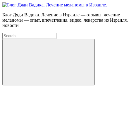
Skip
to
Блог
Блог Дяди Вадика. Лечение в Израиле — отзывы, лечение
content
Дяди
меланомы — опыт, впечатления, видео, лекарства из Израиля,
Вадика.
новости
Лечение
Search
меланомы
for:
в
Израиле.
Опыт.
Видео.
Search
FB