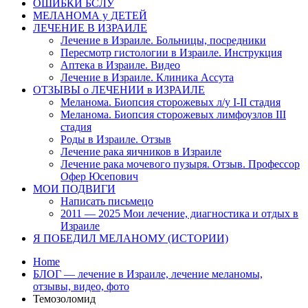
ОШИБКИ БСЛУ
МЕЛАНОМА у ДЕТЕЙ
ЛЕЧЕНИЕ В ИЗРАИЛЕ
Лечение в Израиле. Больницы, посредники
Пересмотр гистологии в Израиле. Инструкция
Аптека в Израиле. Видео
Лечение в Израиле. Клиника Ассута
ОТЗЫВЫ о ЛЕЧЕНИИ в ИЗРАИЛЕ
Меланома. Биопсия сторожевых л/у I-II стадия
Меланома. Биопсия сторожевых лимфоузлов III
стадия
Роды в Израиле. Отзыв
Лечение рака яичников в Израиле
Лечение рака мочевого пузыря. Отзыв. Профессор
Офер Юсепович
МОИ ПОДВИГИ
Написать письмецо
2011 — 2025 Мои лечение, диагностика и отдых в
Израиле
Я ПОБЕДИЛ МЕЛАНОМУ (ИСТОРИИ)
Home
БЛОГ — лечение в Израиле, лечение меланомы,
отзывы, видео, фото
Темозоломид