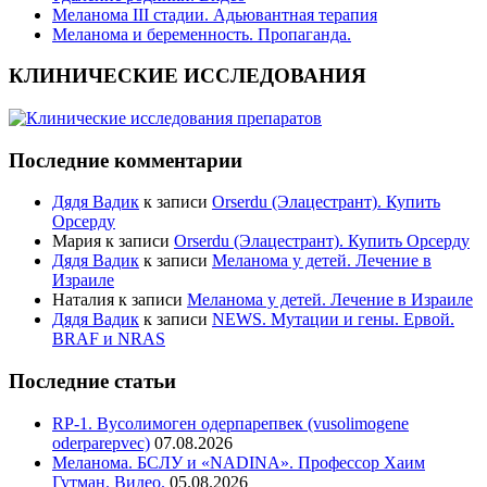
Меланома III стадии. Адьювантная терапия
Меланома и беременность. Пропаганда.
КЛИНИЧЕСКИЕ ИССЛЕДОВАНИЯ
Последние комментарии
Дядя Вадик
к записи
Orserdu (Элацестрант). Купить
Орсерду
Мария
к записи
Orserdu (Элацестрант). Купить Орсерду
Дядя Вадик
к записи
Меланома у детей. Лечение в
Израиле
Наталия
к записи
Меланома у детей. Лечение в Израиле
Дядя Вадик
к записи
NEWS. Мутации и гены. Ервой.
BRAF и NRAS
Последние статьи
RP-1. Вусолимоген одерпарепвек (vusolimogene
oderparepvec)
07.08.2026
Меланома. БСЛУ и «NADINA». Профессор Хаим
Гутман. Видео.
05.08.2026