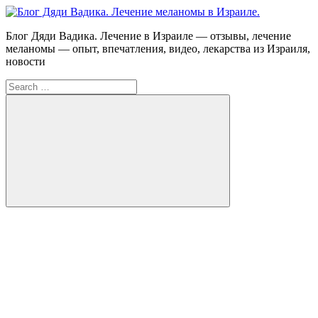
Skip
to
Блог
Блог Дяди Вадика. Лечение в Израиле — отзывы, лечение
content
Дяди
меланомы — опыт, впечатления, видео, лекарства из Израиля,
Вадика.
новости
Лечение
Search
меланомы
for:
в
Израиле.
Опыт.
Видео.
Search
FB