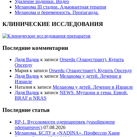
Удаление родинки. Видео
Меланома III стадии. Адьювантная терапия
Меланома и беременность. Пропаганда.
КЛИНИЧЕСКИЕ ИССЛЕДОВАНИЯ
Последние комментарии
Дядя Вадик
к записи
Orserdu (Элацестрант). Купить
Орсерду
Мария
к записи
Orserdu (Элацестрант). Купить Орсерду
Дядя Вадик
к записи
Меланома у детей. Лечение в
Израиле
Наталия
к записи
Меланома у детей. Лечение в Израиле
Дядя Вадик
к записи
NEWS. Мутации и гены. Ервой.
BRAF и NRAS
Последние статьи
RP-1. Вусолимоген одерпарепвек (vusolimogene
oderparepvec)
07.08.2026
Меланома. БСЛУ и «NADINA». Профессор Хаим