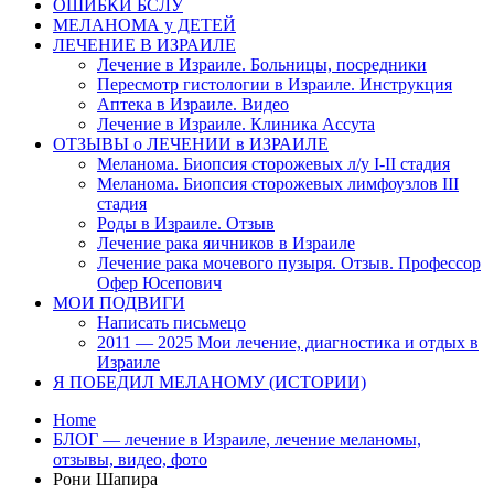
ОШИБКИ БСЛУ
МЕЛАНОМА у ДЕТЕЙ
ЛЕЧЕНИЕ В ИЗРАИЛЕ
Лечение в Израиле. Больницы, посредники
Пересмотр гистологии в Израиле. Инструкция
Аптека в Израиле. Видео
Лечение в Израиле. Клиника Ассута
ОТЗЫВЫ о ЛЕЧЕНИИ в ИЗРАИЛЕ
Меланома. Биопсия сторожевых л/у I-II стадия
Меланома. Биопсия сторожевых лимфоузлов III
стадия
Роды в Израиле. Отзыв
Лечение рака яичников в Израиле
Лечение рака мочевого пузыря. Отзыв. Профессор
Офер Юсепович
МОИ ПОДВИГИ
Написать письмецо
2011 — 2025 Мои лечение, диагностика и отдых в
Израиле
Я ПОБЕДИЛ МЕЛАНОМУ (ИСТОРИИ)
Home
БЛОГ — лечение в Израиле, лечение меланомы,
отзывы, видео, фото
Рони Шапира