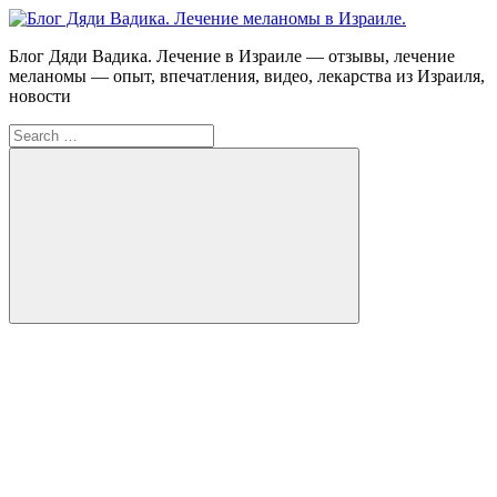
Skip
to
Блог
Блог Дяди Вадика. Лечение в Израиле — отзывы, лечение
content
Дяди
меланомы — опыт, впечатления, видео, лекарства из Израиля,
Вадика.
новости
Лечение
Search
меланомы
for:
в
Израиле.
Опыт.
Видео.
Search
FB