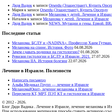
Дядя Вадик
к записи
Orserdu (Элацестрант). Купить Орсе
Мария
к записи
Orserdu (Элацестрант). Купить Орсерду
Дядя Вадик
к записи
Меланома у детей. Лечение в Израи
Наталия
к записи
Меланома у детей. Лечение в Израиле
Дядя Вадик
к записи
NEWS. Мутации и гены. Ервой. B
Последние статьи
Меланома. БСЛУ и «NADINA». Профессор Хаим Гутман.
Меланома на спине. История. Фото
04.08.2026
Зачем сдавать родинки на гистологию?
01.08.2026
Ревизия гистологии и БСЛУ в Израиле. 2021.
27.07.2026
Меланома IIА. История болезни
22.07.2026
Лечение в Израиле. Полезности
Написать письмецо
Альфа Медикал Групп — лечение в Израиле
МеланомаЮнит- лечение меланомы в Израиле
Пересмотр КТ, МРТ, ПЭТ КТ и гистологии в Израиле
© 2012 - 2026.
Блог Дяди Вадика . Лечение в Израиле, лечение меланомы в Изр
При использовании материалов просьба ставить активную ссылку 