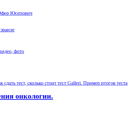
 Офер Юсепович
Израиле
видео, фото
ения онкологии.