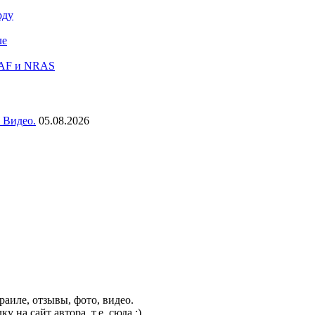
рду
ле
RAF и NRAS
 Видео.
05.08.2026
аиле, отзывы, фото, видео.
на сайт автора, т.е. сюда :).