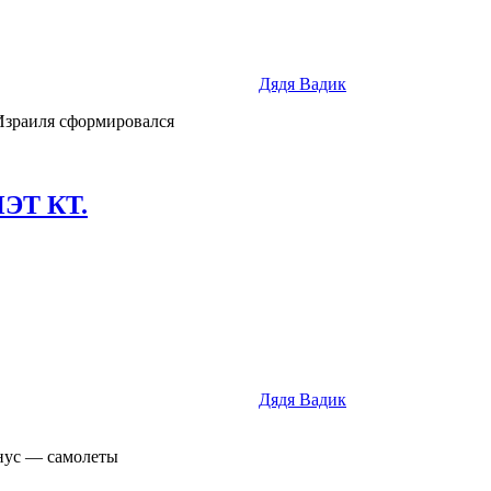
Дядя Вадик
Израиля сформировался
ПЭТ КТ.
Дядя Вадик
нус — самолеты