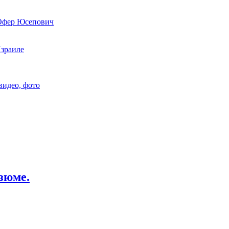
 Офер Юсепович
Израиле
видео, фото
зюме.